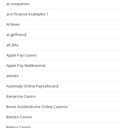
ai companion
ai in finance examples 1
AI News
ai-girlfriend
all_BAz
Apple Pay Casino
Apple Pay Nettikasinot
articles
Automaty Online Paysafecard
Bananzia Casino
Beste Ausländische Online Casinos
Betcleo Casino
Betero Casino