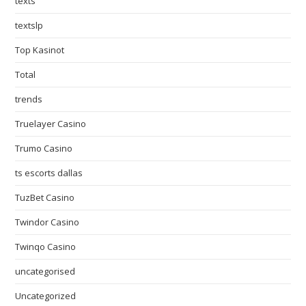
texts
textslp
Top Kasinot
Total
trends
Truelayer Casino
Trumo Casino
ts escorts dallas
TuzBet Casino
Twindor Casino
Twinqo Casino
uncategorised
Uncategorized