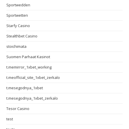
Sportwedden
Sportwetten
Starfy Casino
Stealthbet Casino
stoichimata
Suomen Parhaat Kasinot
t.memirror_1xbet_working
t.meofficial_site_1xbet_zerkalo
t.mesegodnya_1xbet
t.mesegodnya_1xbet_zerkalo
Tesor Casino
test