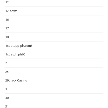
12
123texts
16
17
18
1xbetapp-ph.com5
1xbetph.ph66
2
25
29black Casino
3
30
31