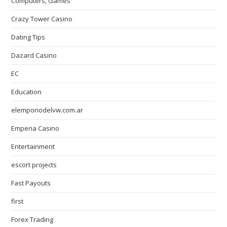
Computers, Games
Crazy Tower Сasino
Dating Tips
Dazard Casino
EC
Education
elemporiodelvw.com.ar
Emperia Casino
Entertainment
escort projects
Fast Payouts
first
Forex Trading