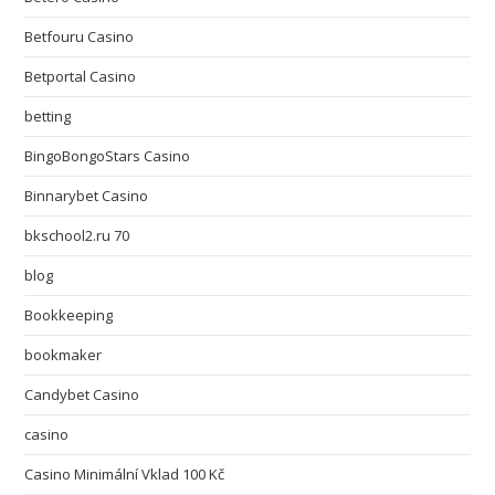
Betfouru Casino
Betportal Casino
betting
BingoBongoStars Casino
Binnarybet Casino
bkschool2.ru 70
blog
Bookkeeping
bookmaker
Candybet Casino
casino
Casino Minimální Vklad 100 Kč