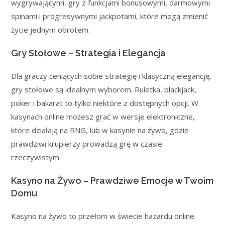
wygrywającymi, gry z funkcjami bonusowymi, darmowymi
spinami i progresywnymi jackpotami, które mogą zmienić
życie jednym obrotem.
Gry Stołowe – Strategia i Elegancja
Dla graczy ceniących sobie strategię i klasyczną elegancję,
gry stołowe są idealnym wyborem. Ruletka, blackjack,
poker i bakarat to tylko niektóre z dostępnych opcji. W
kasynach online możesz grać w wersje elektroniczne,
które działają na RNG, lub w kasynie na żywo, gdzie
prawdziwi krupierzy prowadzą grę w czasie
rzeczywistym.
Kasyno na Żywo – Prawdziwe Emocje w Twoim
Domu
Kasyno na żywo to przełom w świecie hazardu online.