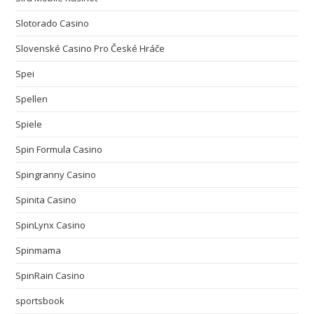
Slotorado Casino
Slovenské Casino Pro České Hráče
Spei
Spellen
Spiele
Spin Formula Casino
Spingranny Casino
Spinita Casino
SpinLynx Casino
Spinmama
SpinRain Casino
sportsbook