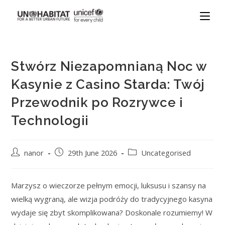
Stwórz Niezapomnianą Noc w
Kasynie z Casino Starda: Twój
Przewodnik po Rozrywce i
Technologii
nanor
29th June 2026
Uncategorised
Marzysz o wieczorze pełnym emocji, luksusu i szansy na
wielką wygraną, ale wizja podróży do tradycyjnego kasyna
wydaje się zbyt skomplikowana? Doskonale rozumiemy! W