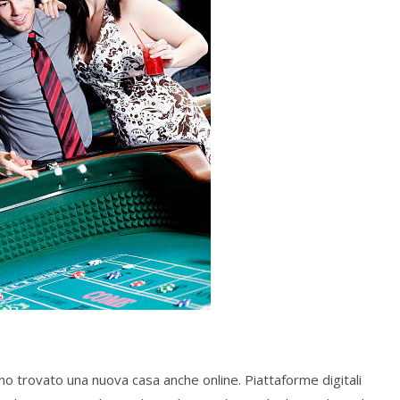
nno trovato una nuova casa anche online. Piattaforme digitali