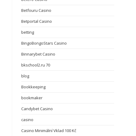
Betfouru Casino
Betportal Casino
betting
BingoBongoStars Casino
Binnarybet Casino
bkschool2.ru 70
blog
Bookkeeping
bookmaker
Candybet Casino
casino
Casino Minimální Vklad 100 Kč