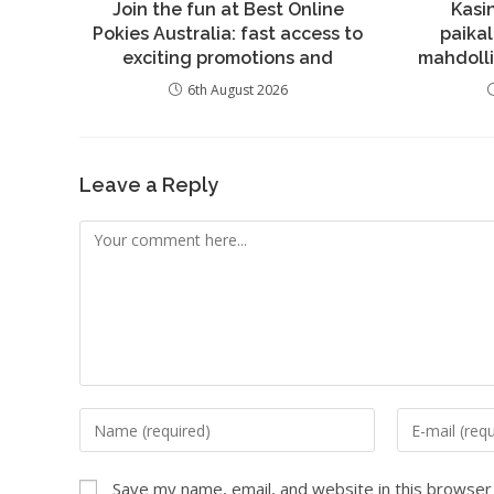
Join the fun at Best Online
Kasi
Pokies Australia: fast access to
paika
exciting promotions and
mahdolli
6th August 2026
Leave a Reply
Save my name, email, and website in this browser