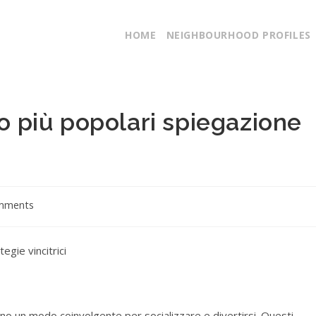
HOME
NEIGHBOURHOOD PROFILES
lo più popolari spiegazione
mments
egie vincitrici
no un modo coinvolgente per socializzare e divertirsi. Questi