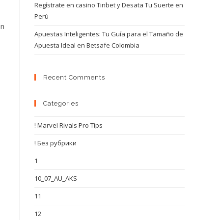
Regístrate en casino Tinbet y Desata Tu Suerte en
Perú
an
Apuestas Inteligentes: Tu Guía para el Tamaño de
Apuesta Ideal en Betsafe Colombia
Recent Comments
Categories
! Marvel Rivals Pro Tips
! Без рубрики
1
10_07_AU_AKS
11
12