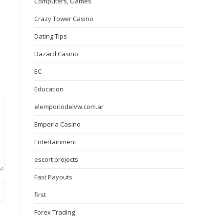
Computers, Games
Crazy Tower Сasino
Dating Tips
Dazard Casino
EC
Education
elemporiodelvw.com.ar
Emperia Casino
Entertainment
escort projects
Fast Payouts
first
Forex Trading