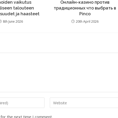
noiden vaikutus
Онлайн-казино против
lliseen talouteen
традиционных что выбрать в
suudet ja haasteet
Pinco
8th June 2026
20th April 2026
 for the next time I comment.