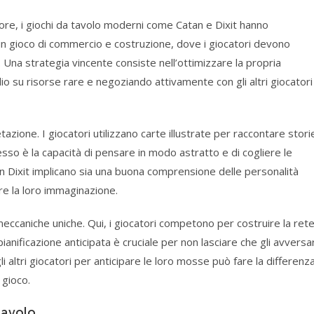
tore, i giochi da tavolo moderni come Catan e Dixit hanno
 un gioco di commercio e costruzione, dove i giocatori devono
à. Una strategia vincente consiste nell’ottimizzare la propria
o su risorse rare e negoziando attivamente con gli altri giocatori
retazione. I giocatori utilizzano carte illustrate per raccontare stori
ccesso è la capacità di pensare in modo astratto e di cogliere le
i in Dixit implicano sia una buona comprensione delle personalità
are la loro immaginazione.
eccaniche uniche. Qui, i giocatori competono per costruire la ret
pianificazione anticipata è cruciale per non lasciare che gli avversar
li altri giocatori per anticipare le loro mosse può fare la differenza
 gioco.
tavolo