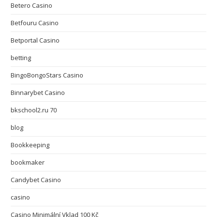
Betero Casino
Betfouru Casino
Betportal Casino
betting
BingoBongoStars Casino
Binnarybet Casino
bkschool2.ru 70
blog
Bookkeeping
bookmaker
Candybet Casino
casino
Casino Minimální Vklad 100 Kč