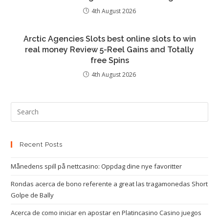
4th August 2026
Arctic Agencies Slots best online slots to win
real money Review 5-Reel Gains and Totally
free Spins
4th August 2026
Recent Posts
Månedens spill på nettcasino: Oppdag dine nye favoritter
Rondas acerca de bono referente a great las tragamonedas Short
Golpe de Bally
Acerca de como iniciar en apostar en Platincasino Casino juegos