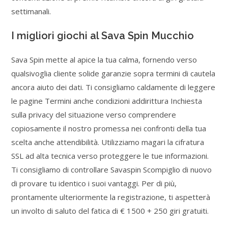
settimanali.
I migliori giochi al Sava Spin Mucchio
Sava Spin mette al apice la tua calma, fornendo verso
qualsivoglia cliente solide garanzie sopra termini di cautela
ancora aiuto dei dati. Ti consigliamo caldamente di leggere
le pagine Termini anche condizioni addirittura Inchiesta
sulla privacy del situazione verso comprendere
copiosamente il nostro promessa nei confronti della tua
scelta anche attendibilità. Utilizziamo magari la cifratura
SSL ad alta tecnica verso proteggere le tue informazioni.
Ti consigliamo di controllare Savaspin Scompiglio di nuovo
di provare tu identico i suoi vantaggi. Per di più,
prontamente ulteriormente la registrazione, ti aspetterà
un involto di saluto del fatica di € 1500 + 250 giri gratuiti.