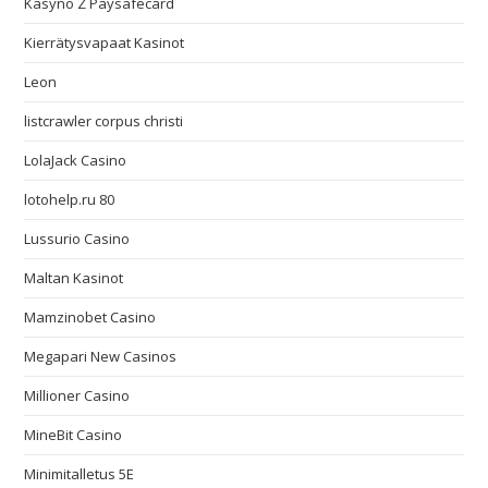
Kasyno Z Paysafecard
Kierrätysvapaat Kasinot
Leon
listcrawler corpus christi
LolaJack Casino
lotohelp.ru 80
Lussurio Casino
Maltan Kasinot
Mamzinobet Casino
Megapari New Casinos
Millioner Casino
MineBit Casino
Minimitalletus 5E