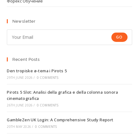
Форекс Обучение
Newsletter
GO
Recent Posts
Den tropiske ø-tema i Pirots 5
29TH JUNE 2026
/
0 COMMENTS
Pirots 5 Slot: Analisi della grafica e della colonna sonora
cinematografica
26TH JUNE 2026
/
0 COMMENTS
GambleZen UK Login: A Comprehensive Study Report
20TH MAY 2026
/
0 COMMENTS