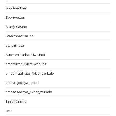
Sportwedden
Sportwetten
Starfy Casino
Stealthbet Casino
stoichimata
Suomen Parhaat Kasinot
t.memirror_1xbet_working
t.meofficial_site_1xbet_zerkalo
t.mesegodnya_1xbet
t.mesegodnya_1xbet_zerkalo
Tesor Casino
test