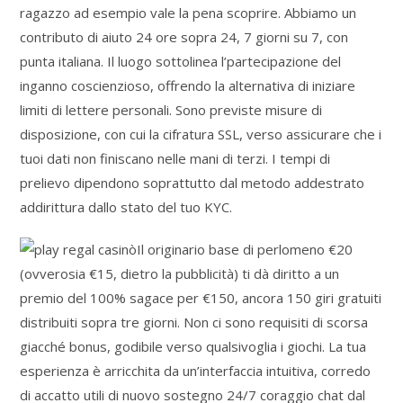
ragazzo ad esempio vale la pena scoprire. Abbiamo un
contributo di aiuto 24 ore sopra 24, 7 giorni su 7, con
punta italiana. Il luogo sottolinea l’partecipazione del
inganno coscienzioso, offrendo la alternativa di iniziare
limiti di lettere personali. Sono previste misure di
disposizione, con cui la cifratura SSL, verso assicurare che i
tuoi dati non finiscano nelle mani di terzi. I tempi di
prelievo dipendono soprattutto dal metodo addestrato
addirittura dallo stato del tuo KYC.
Il originario base di perlomeno €20
(ovverosia €15, dietro la pubblicità) ti dà diritto a un
premio del 100% sagace per €150, ancora 150 giri gratuiti
distribuiti sopra tre giorni. Non ci sono requisiti di scorsa
giacché bonus, godibile verso qualsivoglia i giochi. La tua
esperienza è arricchita da un’interfaccia intuitiva, corredo
di accatto utili di nuovo sostegno 24/7 coraggio chat dal