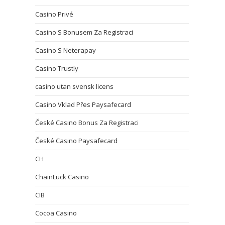
Casino Privé
Casino S Bonusem Za Registraci
Casino S Neterapay
Casino Trustly
casino utan svensk licens
Casino Vklad Přes Paysafecard
České Casino Bonus Za Registraci
České Casino Paysafecard
CH
ChainLuck Casino
CIB
Cocoa Casino