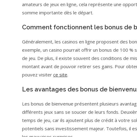
amateurs de jeux en ligne, cela représente une opport
somme importante dès le départ.
Comment fonctionnent les bonus de b
Généralement, les casinos en ligne proposent des bon
exemple, un casino pourrait offrir un bonus de 100 % s
de jeu. De plus, il existe souvent des conditions de mis
montant avant de pouvoir retirer ses gains. Pour obten
pouvez visiter
ce site
.
Les avantages des bonus de bienven
Les bonus de bienvenue présentent plusieurs avantag
différents jeux sans se soucier de leurs fonds. Deu
temps de jeu, car ils ajoutent plus de crédit à votre s
potentiels sans investissement majeur. Toutefois, il es
les mauvaises surprises.