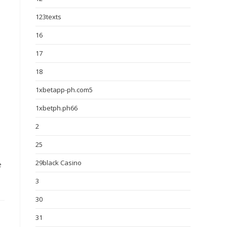
123texts
16
17
18
1xbetapp-ph.com5
1xbetph.ph66
2
25
29black Casino
e
3
30
31