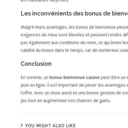
Les inconvénients des bonus de bien
Malgré leurs avantages, les bonus de bienvenue peuve
exigences de mise sont élevées et peuvent rendre diffic
pas également aux conditions de mise, ce qui limite les c
validité du bonus dans le temps, car de nombreux casi
Conclusion
En somme, un
bonus bienvenue casino
peut être un 
jeux en ligne. Il est important de peser les avantages
l’offre. Avec un choix avisé et une bonne gestion de v
jeu tout en augmentant vos chances de gains.
YOU MIGHT ALSO LIKE