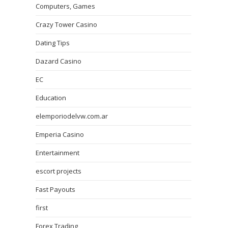
Computers, Games
Crazy Tower Сasino
Dating Tips
Dazard Casino
EC
Education
elemporiodelvw.com.ar
Emperia Casino
Entertainment
escort projects
Fast Payouts
first
Forex Trading