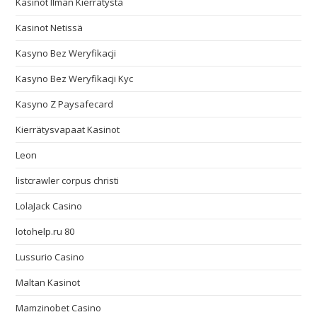
Kasinot Ilman Kierrätystä
Kasinot Netissä
Kasyno Bez Weryfikacji
Kasyno Bez Weryfikacji Kyc
Kasyno Z Paysafecard
Kierrätysvapaat Kasinot
Leon
listcrawler corpus christi
LolaJack Casino
lotohelp.ru 80
Lussurio Casino
Maltan Kasinot
Mamzinobet Casino