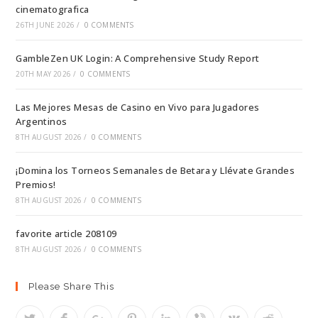
cinematografica
26TH JUNE 2026
/
0 COMMENTS
GambleZen UK Login: A Comprehensive Study Report
20TH MAY 2026
/
0 COMMENTS
Las Mejores Mesas de Casino en Vivo para Jugadores
Argentinos
8TH AUGUST 2026
/
0 COMMENTS
¡Domina los Torneos Semanales de Betara y Llévate Grandes
Premios!
8TH AUGUST 2026
/
0 COMMENTS
favorite article 208109
8TH AUGUST 2026
/
0 COMMENTS
Please Share This