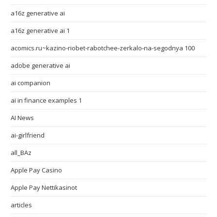
a16z generative ai
a16z generative ai 1
acomics.ru~kazino-riobet-rabotchee-zerkalo-na-segodnya 100
adobe generative ai
ai companion
ai in finance examples 1
AI News
ai-girlfriend
all_BAz
Apple Pay Casino
Apple Pay Nettikasinot
articles