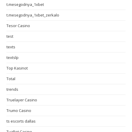
t.mesegodnya_1xbet
t.mesegodnya_1xbet_zerkalo
Tesor Casino
test
texts
textslp
Top Kasinot
Total
trends
Truelayer Casino
Trumo Casino
ts escorts dallas
TuzBet Casino