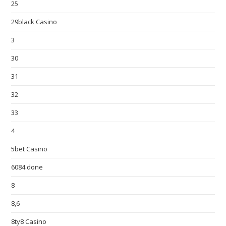
25
29black Casino
3
30
31
32
33
4
5bet Casino
6084 done
8
8,6
8ty8 Casino