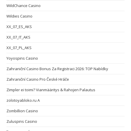
WildChance Casino
Wildies Casino
XX_07_ES_AKS
XX_07_IT_AKS
XX_07_PL_AKS
Yoyospins Casino
Zahraniční Casino Bonus Za Registraci 2026: TOP Nabídky
Zahraniční Casino Pro České Hráče
Zimpler ei toimi? Vianmääritys & Rahojen Palautus
zolotoyabloko.ru A
Zombillion Casino
Zuluspins Casino