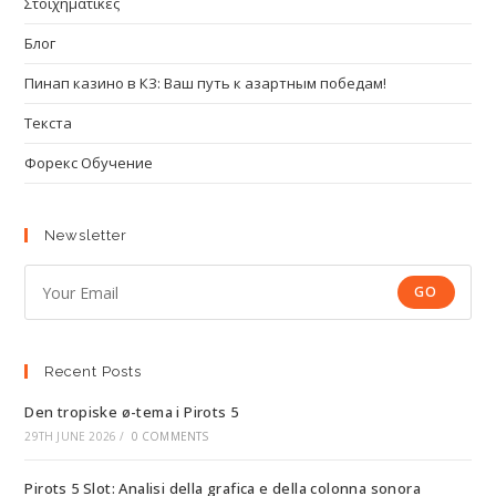
Στοιχηματικές
Блог
Пинап казино в КЗ: Ваш путь к азартным победам!
Текста
Форекс Обучение
Newsletter
GO
Recent Posts
Den tropiske ø-tema i Pirots 5
29TH JUNE 2026
/
0 COMMENTS
Pirots 5 Slot: Analisi della grafica e della colonna sonora