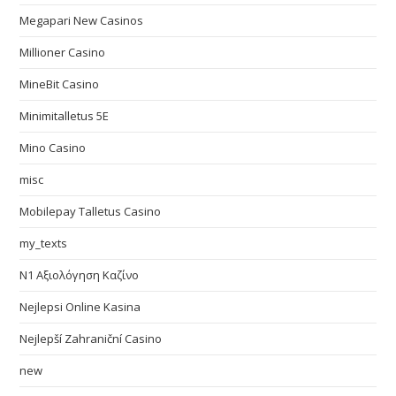
Megapari New Casinos
Millioner Casino
MineBit Casino
Minimitalletus 5E
Mino Casino
misc
Mobilepay Talletus Casino
my_texts
N1 Αξιολόγηση Καζίνο
Nejlepsi Online Kasina
Nejlepší Zahraniční Casino
new