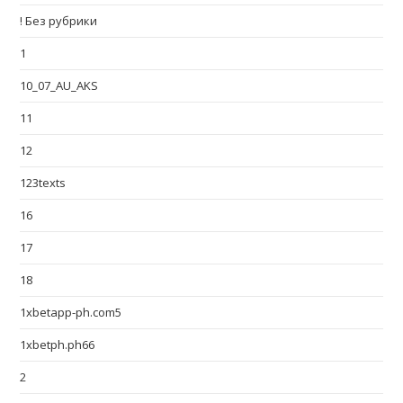
! Без рубрики
1
10_07_AU_AKS
11
12
123texts
16
17
18
1xbetapp-ph.com5
1xbetph.ph66
2