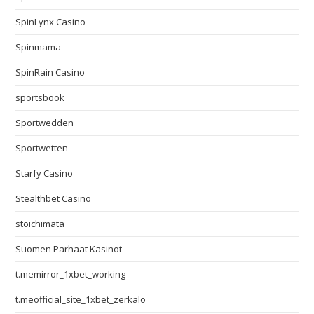
SpinLynx Casino
Spinmama
SpinRain Casino
sportsbook
Sportwedden
Sportwetten
Starfy Casino
Stealthbet Casino
stoichimata
Suomen Parhaat Kasinot
t.memirror_1xbet_working
t.meofficial_site_1xbet_zerkalo