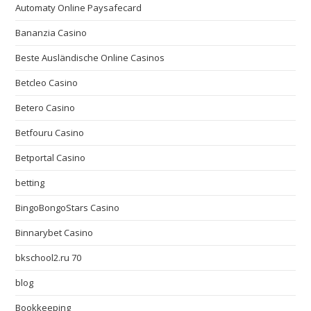
Automaty Online Paysafecard
Bananzia Casino
Beste Ausländische Online Casinos
Betcleo Casino
Betero Casino
Betfouru Casino
Betportal Casino
betting
BingoBongoStars Casino
Binnarybet Casino
bkschool2.ru 70
blog
Bookkeeping