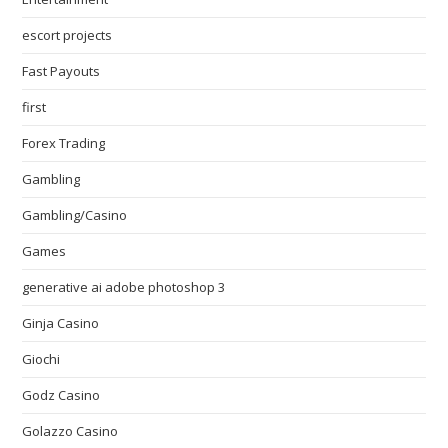
escort projects
Fast Payouts
first
Forex Trading
Gambling
Gambling/Casino
Games
generative ai adobe photoshop 3
Ginja Casino
Giochi
Godz Casino
Golazzo Casino