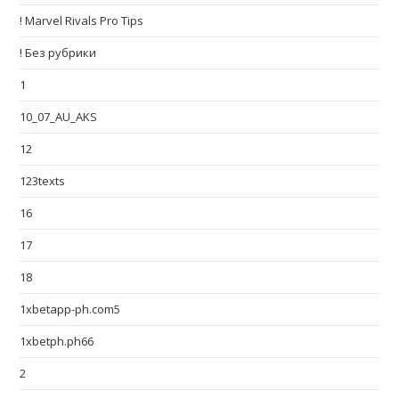
! Marvel Rivals Pro Tips
! Без рубрики
1
10_07_AU_AKS
12
123texts
16
17
18
1xbetapp-ph.com5
1xbetph.ph66
2