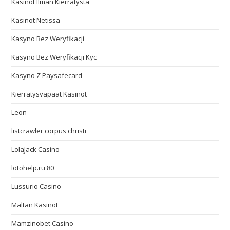
Kasinot Ilman Kierrätystä
Kasinot Netissä
Kasyno Bez Weryfikacji
Kasyno Bez Weryfikacji Kyc
Kasyno Z Paysafecard
Kierrätysvapaat Kasinot
Leon
listcrawler corpus christi
LolaJack Casino
lotohelp.ru 80
Lussurio Casino
Maltan Kasinot
Mamzinobet Casino