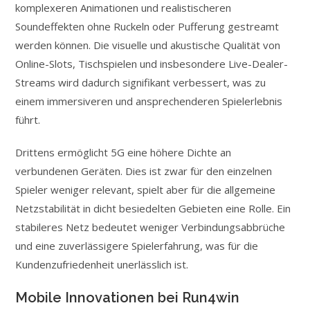
komplexeren Animationen und realistischeren
Soundeffekten ohne Ruckeln oder Pufferung gestreamt
werden können. Die visuelle und akustische Qualität von
Online-Slots, Tischspielen und insbesondere Live-Dealer-
Streams wird dadurch signifikant verbessert, was zu
einem immersiveren und ansprechenderen Spielerlebnis
führt.
Drittens ermöglicht 5G eine höhere Dichte an
verbundenen Geräten. Dies ist zwar für den einzelnen
Spieler weniger relevant, spielt aber für die allgemeine
Netzstabilität in dicht besiedelten Gebieten eine Rolle. Ein
stabileres Netz bedeutet weniger Verbindungsabbrüche
und eine zuverlässigere Spielerfahrung, was für die
Kundenzufriedenheit unerlässlich ist.
Mobile Innovationen bei Run4win