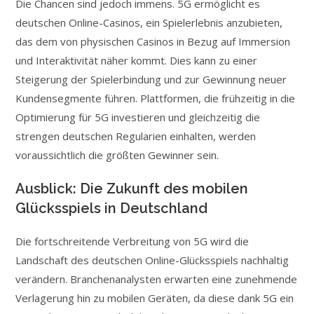
Die Chancen sind jedoch immens. 5G ermöglicht es
deutschen Online-Casinos, ein Spielerlebnis anzubieten,
das dem von physischen Casinos in Bezug auf Immersion
und Interaktivität näher kommt. Dies kann zu einer
Steigerung der Spielerbindung und zur Gewinnung neuer
Kundensegmente führen. Plattformen, die frühzeitig in die
Optimierung für 5G investieren und gleichzeitig die
strengen deutschen Regularien einhalten, werden
voraussichtlich die größten Gewinner sein.
Ausblick: Die Zukunft des mobilen
Glücksspiels in Deutschland
Die fortschreitende Verbreitung von 5G wird die
Landschaft des deutschen Online-Glücksspiels nachhaltig
verändern. Branchenanalysten erwarten eine zunehmende
Verlagerung hin zu mobilen Geräten, da diese dank 5G ein