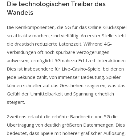
Die technologischen Treiber des
Wandels
Die Kernkomponenten, die 5G für das Online-Glücksspiel
so attraktiv machen, sind vielfältig. An erster Stelle steht
die drastisch reduzierte Latenzzeit. Während 4G-
Verbindungen oft noch spürbare Verzögerungen
aufweisen, ermöglicht 5G nahezu Echtzeit-Interaktionen.
Dies ist insbesondere für Live-Casino-Spiele, bei denen
jede Sekunde zählt, von immenser Bedeutung. Spieler
können schneller auf das Geschehen reagieren, was das
Gefühl der Unmittelbarkeit und Spannung erheblich
steigert.
Zweitens erlaubt die erhöhte Bandbreite von 5G die
Übertragung von deutlich größeren Datenmengen. Dies
bedeutet, dass Spiele mit höherer grafischer Auflösung,