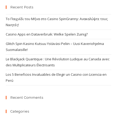
Recent Posts
Το Παιχνίδι του Μήνα στο Casino SpinGranny: Ανακαλύψτε τους
Νικητές!
Casino Apps en Dataverbruik: Welke Spelen Zuinig?
Glitch Spin Kasino Kutsuu Ystäväsi Peliin – Uusi Kaveriohjelma
Suomalaisille!
Le Blackjack Quantique : Une Révolution Ludique au Canada avec
des Multiplicateurs Électrisants
Los 5 Beneficios Invaluables de Elegir un Casino con Licencia en
Perú
Recent Comments
Categories