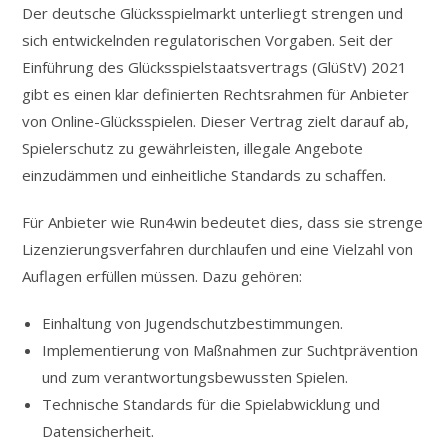
Der deutsche Glücksspielmarkt unterliegt strengen und
sich entwickelnden regulatorischen Vorgaben. Seit der
Einführung des Glücksspielstaatsvertrags (GlüStV) 2021
gibt es einen klar definierten Rechtsrahmen für Anbieter
von Online-Glücksspielen. Dieser Vertrag zielt darauf ab,
Spielerschutz zu gewährleisten, illegale Angebote
einzudämmen und einheitliche Standards zu schaffen.
Für Anbieter wie Run4win bedeutet dies, dass sie strenge
Lizenzierungsverfahren durchlaufen und eine Vielzahl von
Auflagen erfüllen müssen. Dazu gehören:
Einhaltung von Jugendschutzbestimmungen.
Implementierung von Maßnahmen zur Suchtprävention
und zum verantwortungsbewussten Spielen.
Technische Standards für die Spielabwicklung und
Datensicherheit.