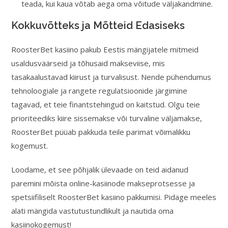
teada, kui kaua võtab aega oma võitude väljakandmine.
Kokkuvõtteks ja Mõtteid Edasiseks
RoosterBet kasiino pakub Eestis mängijatele mitmeid
usaldusväärseid ja tõhusaid makseviise, mis
tasakaalustavad kiirust ja turvalisust. Nende pühendumus
tehnoloogiale ja rangete regulatsioonide järgimine
tagavad, et teie finantstehingud on kaitstud. Olgu teie
prioriteediks kiire sissemakse või turvaline väljamakse,
RoosterBet püüab pakkuda teile parimat võimalikku
kogemust.
Loodame, et see põhjalik ülevaade on teid aidanud
paremini mõista online-kasiinode makseprotsesse ja
spetsiifiliselt RoosterBet kasiino pakkumisi. Pidage meeles
alati mängida vastutustundlikult ja nautida oma
kasiinokogemust!