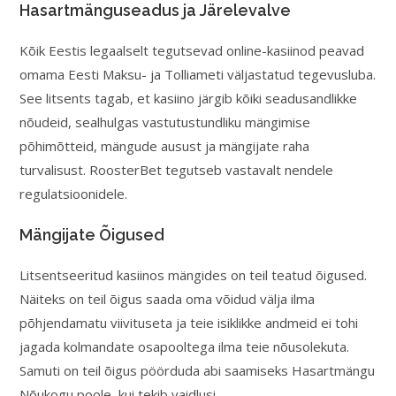
Hasartmänguseadus ja Järelevalve
Kõik Eestis legaalselt tegutsevad online-kasiinod peavad
omama Eesti Maksu- ja Tolliameti väljastatud tegevusluba.
See litsents tagab, et kasiino järgib kõiki seadusandlikke
nõudeid, sealhulgas vastutustundliku mängimise
põhimõtteid, mängude ausust ja mängijate raha
turvalisust. RoosterBet tegutseb vastavalt nendele
regulatsioonidele.
Mängijate Õigused
Litsentseeritud kasiinos mängides on teil teatud õigused.
Näiteks on teil õigus saada oma võidud välja ilma
põhjendamatu viivituseta ja teie isiklikke andmeid ei tohi
jagada kolmandate osapooltega ilma teie nõusolekuta.
Samuti on teil õigus pöörduda abi saamiseks Hasartmängu
Nõukogu poole, kui tekib vaidlusi.