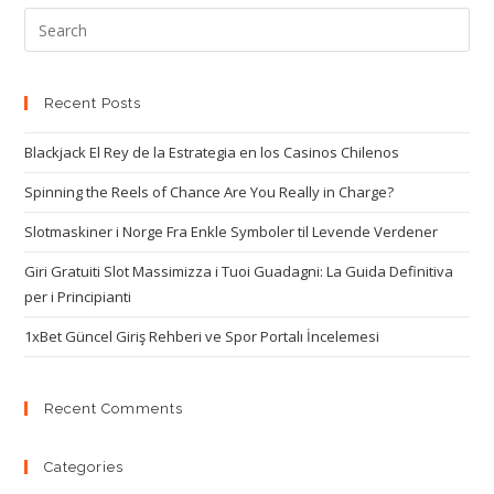
Recent Posts
Blackjack El Rey de la Estrategia en los Casinos Chilenos
Spinning the Reels of Chance Are You Really in Charge?
Slotmaskiner i Norge Fra Enkle Symboler til Levende Verdener
Giri Gratuiti Slot Massimizza i Tuoi Guadagni: La Guida Definitiva
per i Principianti
1xBet Güncel Giriş Rehberi ve Spor Portalı İncelemesi
Recent Comments
Categories