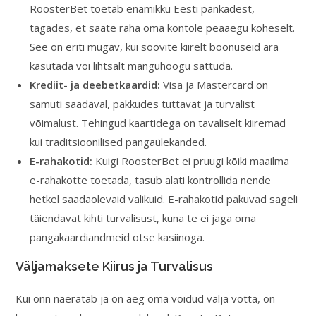
RoosterBet toetab enamikku Eesti pankadest,
tagades, et saate raha oma kontole peaaegu koheselt.
See on eriti mugav, kui soovite kiirelt boonuseid ära
kasutada või lihtsalt mänguhoogu sattuda.
Krediit- ja deebetkaardid:
Visa ja Mastercard on
samuti saadaval, pakkudes tuttavat ja turvalist
võimalust. Tehingud kaartidega on tavaliselt kiiremad
kui traditsioonilised pangaülekanded.
E-rahakotid:
Kuigi RoosterBet ei pruugi kõiki maailma
e-rahakotte toetada, tasub alati kontrollida nende
hetkel saadaolevaid valikuid. E-rahakotid pakuvad sageli
täiendavat kihti turvalisust, kuna te ei jaga oma
pangakaardiandmeid otse kasiinoga.
Väljamaksete Kiirus ja Turvalisus
Kui õnn naeratab ja on aeg oma võidud välja võtta, on