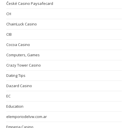
České Casino Paysafecard
CH
ChainLuck Casino
CIB
Cocoa Casino
Computers, Games
Crazy Tower Сasino
Dating Tips
Dazard Casino
EC
Education
elemporiodelvw.com.ar
Emperia Casino