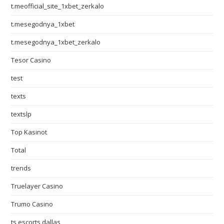
t.meofficial_site_1xbet_zerkalo
t.mesegodnya_1xbet
t.mesegodnya_1xbet_zerkalo
Tesor Casino
test
texts
textslp
Top Kasinot
Total
trends
Truelayer Casino
Trumo Casino
ts escorts dallas