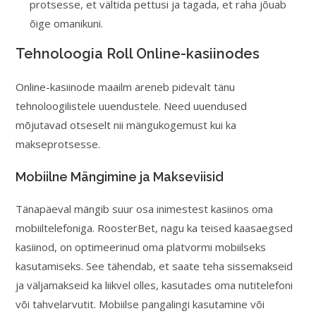
protsesse, et vältida pettusi ja tagada, et raha jõuab
õige omanikuni.
Tehnoloogia Roll Online-kasiinodes
Online-kasiinode maailm areneb pidevalt tänu
tehnoloogilistele uuendustele. Need uuendused
mõjutavad otseselt nii mängukogemust kui ka
makseprotsesse.
Mobiilne Mängimine ja Makseviisid
Tänapäeval mängib suur osa inimestest kasiinos oma
mobiiltelefoniga. RoosterBet, nagu ka teised kaasaegsed
kasiinod, on optimeerinud oma platvormi mobiilseks
kasutamiseks. See tähendab, et saate teha sissemakseid
ja väljamakseid ka liikvel olles, kasutades oma nutitelefoni
või tahvelarvutit. Mobiilse pangalingi kasutamine või