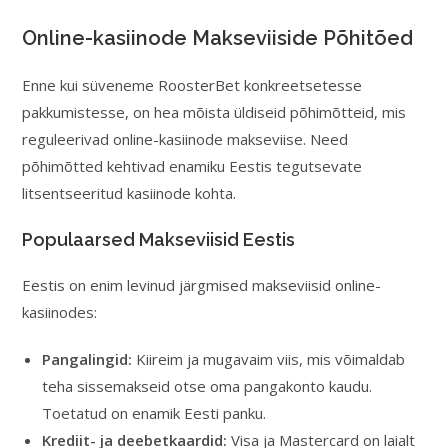
Online-kasiinode Makseviiside Põhitõed
Enne kui süveneme RoosterBet konkreetsetesse
pakkumistesse, on hea mõista üldiseid põhimõtteid, mis
reguleerivad online-kasiinode makseviise. Need
põhimõtted kehtivad enamiku Eestis tegutsevate
litsentseeritud kasiinode kohta.
Populaarsed Makseviisid Eestis
Eestis on enim levinud järgmised makseviisid online-
kasiinodes:
Pangalingid:
Kiireim ja mugavaim viis, mis võimaldab
teha sissemakseid otse oma pangakonto kaudu.
Toetatud on enamik Eesti panku.
Krediit- ja deebetkaardid:
Visa ja Mastercard on laialt