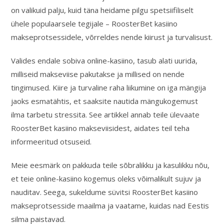
on valikuid palju, kuid täna heidame pilgu spetsiifiliselt
ühele populaarsele tegijale – RoosterBet kasiino
makseprotsessidele, võrreldes nende kiirust ja turvalisust.
Valides endale sobiva online-kasiino, tasub alati uurida,
milliseid makseviise pakutakse ja millised on nende
tingimused. Kiire ja turvaline raha liikumine on iga mängija
jaoks esmatähtis, et saaksite nautida mängukogemust
ilma tarbetu stressita. See artikkel annab teile ülevaate
RoosterBet kasiino makseviisidest, aidates teil teha
informeeritud otsuseid.
Meie eesmärk on pakkuda teile sõbralikku ja kasulikku nõu,
et teie online-kasiino kogemus oleks võimalikult sujuv ja
nauditav. Seega, sukeldume süvitsi RoosterBet kasiino
makseprotsesside maailma ja vaatame, kuidas nad Eestis
silma paistavad.