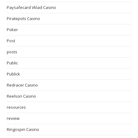
Paysafecard Vklad Casino
Piratepots Casino
Poker
Post
posts
Public
Publick
Redracer Casino
Reelson Casino
resources
review
Ringospin Casino