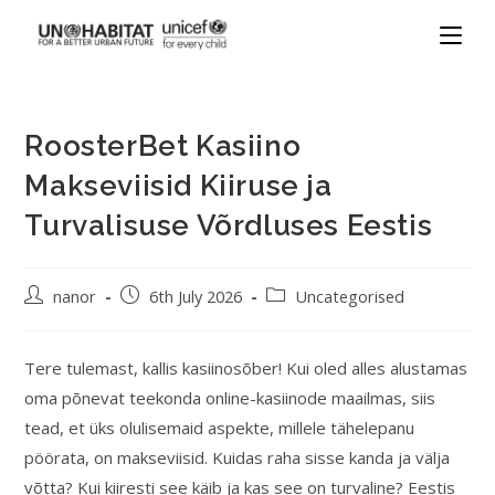
RoosterBet Kasiino
Makseviisid Kiiruse ja
Turvalisuse Võrdluses Eestis
nanor
6th July 2026
Uncategorised
Tere tulemast, kallis kasiinosõber! Kui oled alles alustamas
oma põnevat teekonda online-kasiinode maailmas, siis
tead, et üks olulisemaid aspekte, millele tähelepanu
pöörata, on makseviisid. Kuidas raha sisse kanda ja välja
võtta? Kui kiiresti see käib ja kas see on turvaline? Eestis