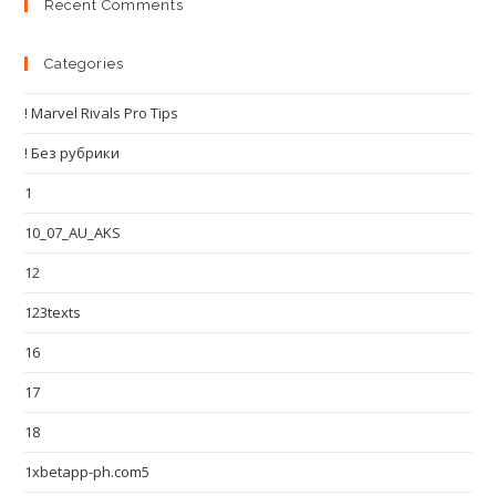
Recent Comments
Categories
! Marvel Rivals Pro Tips
! Без рубрики
1
10_07_AU_AKS
12
123texts
16
17
18
1xbetapp-ph.com5