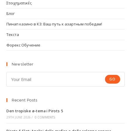
Στοιχηματικές
Блог
Пинап казино в КЗ: Ваш путь к азартным победам!
Текста
Форекс Обучение
Newsletter
GO
Recent Posts
Den tropiske ø-tema i Pirots 5
29TH JUNE 2026
/
0 COMMENTS