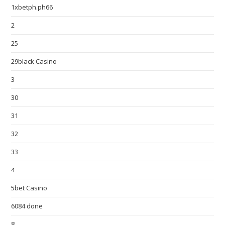
1xbetph.ph66
2
25
29black Casino
3
30
31
32
33
4
5bet Casino
6084 done
8