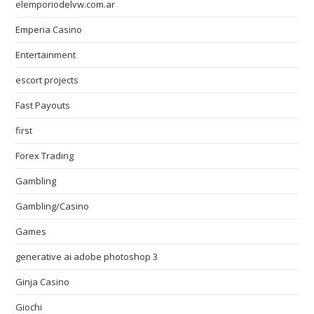
elemporiodelvw.com.ar
Emperia Casino
Entertainment
escort projects
Fast Payouts
first
Forex Trading
Gambling
Gambling/Casino
Games
generative ai adobe photoshop 3
Ginja Casino
Giochi