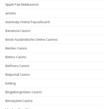
Apple Pay Nettikasinot
articles
Automaty Online Paysafecard
Bananzia Casino
Beste Ausländische Online Casinos
Betcleo Casino
Betero Casino
Betfouru Casino
Betportal Casino
betting
BingoBongoStars Casino
Binnarybet Casino