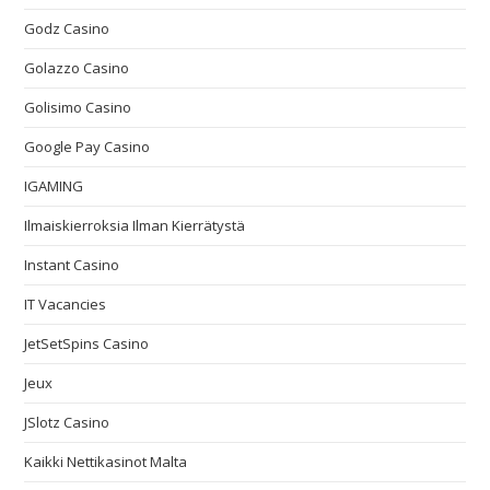
Godz Casino
Golazzo Casino
Golisimo Casino
Google Pay Casino
IGAMING
Ilmaiskierroksia Ilman Kierrätystä
Instant Casino
IT Vacancies
JetSetSpins Casino
Jeux
JSlotz Casino
Kaikki Nettikasinot Malta