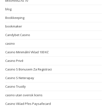
bkschool2.ru 70
blog
Bookkeeping
bookmaker
Candybet Casino
casino
Casino Minimální Vklad 100 Kč
Casino Privé
Casino S Bonusem Za Registraci
Casino S Neterapay
Casino Trustly
casino utan svensk licens
Casino Vklad Přes Paysafecard