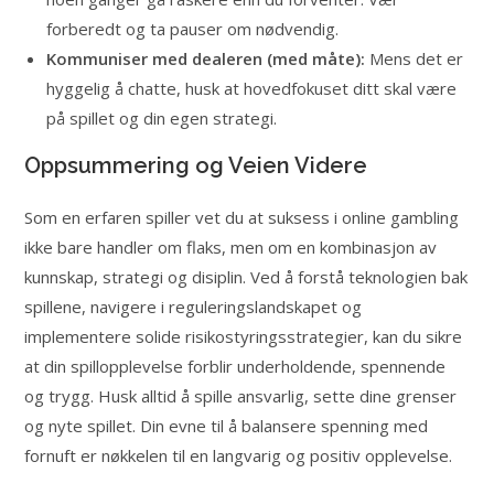
forberedt og ta pauser om nødvendig.
Kommuniser med dealeren (med måte):
Mens det er
hyggelig å chatte, husk at hovedfokuset ditt skal være
på spillet og din egen strategi.
Oppsummering og Veien Videre
Som en erfaren spiller vet du at suksess i online gambling
ikke bare handler om flaks, men om en kombinasjon av
kunnskap, strategi og disiplin. Ved å forstå teknologien bak
spillene, navigere i reguleringslandskapet og
implementere solide risikostyringsstrategier, kan du sikre
at din spillopplevelse forblir underholdende, spennende
og trygg. Husk alltid å spille ansvarlig, sette dine grenser
og nyte spillet. Din evne til å balansere spenning med
fornuft er nøkkelen til en langvarig og positiv opplevelse.