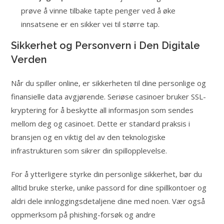
prøve å vinne tilbake tapte penger ved å øke
innsatsene er en sikker vei til større tap.
Sikkerhet og Personvern i Den Digitale
Verden
Når du spiller online, er sikkerheten til dine personlige og
finansielle data avgjørende. Seriøse casinoer bruker SSL-
kryptering for å beskytte all informasjon som sendes
mellom deg og casinoet. Dette er standard praksis i
bransjen og en viktig del av den teknologiske
infrastrukturen som sikrer din spillopplevelse.
For å ytterligere styrke din personlige sikkerhet, bør du
alltid bruke sterke, unike passord for dine spillkontoer og
aldri dele innloggingsdetaljene dine med noen. Vær også
oppmerksom på phishing-forsøk og andre