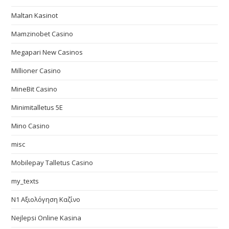
Maltan Kasinot
Mamzinobet Casino
Megapari New Casinos
Millioner Casino
MineBit Casino
Minimitalletus 5E
Mino Casino
misc
Mobilepay Talletus Casino
my_texts
N1 Αξιολόγηση Καζίνο
Nejlepsi Online Kasina