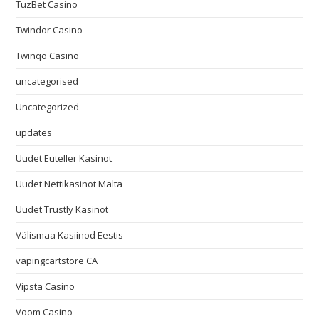
TuzBet Casino
Twindor Casino
Twinqo Casino
uncategorised
Uncategorized
updates
Uudet Euteller Kasinot
Uudet Nettikasinot Malta
Uudet Trustly Kasinot
Välismaa Kasiinod Eestis
vapingcartstore CA
Vipsta Casino
Voom Casino