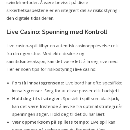
svindelmetoder. Å være bevisst på disse
sikkerhetsaspektene er en integrert del av risikostyring i
den digitale tidsalderen.
Live Casino: Spenning med Kontroll
Live casino-spill tilbyr en autentisk casinoopplevelse rett
fra din egen stue. Med ekte dealere og
sanntidsinteraksjon, kan det være lett å la seg rive med.
Her er noen tips for risikostyring i live casino:
Forstå innsatsgrensene:
Live bord har ofte spesifikke
innsatsgrenser. Sørg for at disse passer ditt budsjett.
Hold deg til strategien:
Spesielt i spill som blackjack,
kan det være fristende å avvike fra optimal strategi når
spenningen stiger. Hold deg til det du har lært.
Vær oppmerksom på spillets tempo:
Live spill kan
noen ganger gå raskere enn du forventer. Vær