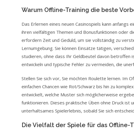
Warum Offline-Training die beste Vorb
Das Erlernen eines neuen Casinospiels kann anfangs ei
ihren vielfältigen Themen und Bonusfunktionen oder di
erfordern Zeit und Geduld, um sie vollständig zu verste
Lernumgebung. Sie können Einsätze tätigen, verschied
studieren, ohne dass Ihr Geldbeutel davon betroffen ist
entwickeln und typische Fehler zu vermeiden, die uner
Stellen Sie sich vor, Sie möchten Roulette lernen. Im 
einfachen Chancen wie Rot/Schwarz bis hin zu komplex
entwickelt, welche Muster sich möglicherweise ergeben
funktionieren. Dieses praktische Üben ohne Druck ist u
unterhaltsames Spielerlebnis, sobald Sie sich entsche
Die Vielfalt der Spiele für das Offline-