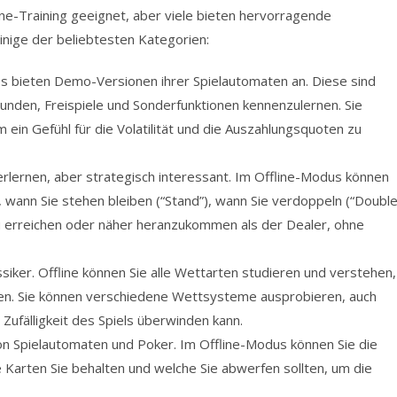
line-Training geeignet, aber viele bieten hervorragende
einige der beliebtesten Kategorien:
s bieten Demo-Versionen ihrer Spielautomaten an. Diese sind
unden, Freispiele und Sonderfunktionen kennenzulernen. Sie
 ein Gefühl für die Volatilität und die Auszahlungsquoten zu
 erlernen, aber strategisch interessant. Im Offline-Modus können
), wann Sie stehen bleiben (“Stand”), wann Sie verdoppeln (“Doubl
21 zu erreichen oder näher heranzukommen als der Dealer, ohne
ssiker. Offline können Sie alle Wettarten studieren und verstehen,
ken. Sie können verschiedene Wettsysteme ausprobieren, auch
 Zufälligkeit des Spiels überwinden kann.
n Spielautomaten und Poker. Im Offline-Modus können Sie die
Karten Sie behalten und welche Sie abwerfen sollten, um die