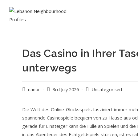
Das Casino in Ihrer Tas
unterwegs
nanor
3rd July 2026
Uncategorised
Die Welt des Online-Glücksspiels fasziniert immer me
spannende Casinospiele bequem von zu Hause aus ode
gerade für Einsteiger kann die Fülle an Spielen und di
in das Abenteuer des Echtgeldspiels stürzen, ist es r