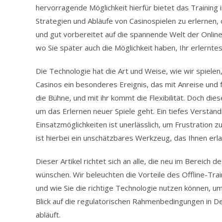
hervorragende Möglichkeit hierfür bietet das Training
Strategien und Abläufe von Casinospielen zu erlernen, o
und gut vorbereitet auf die spannende Welt der Onlin
wo Sie später auch die Möglichkeit haben, Ihr erlernt
Die Technologie hat die Art und Weise, wie wir spielen
Casinos ein besonderes Ereignis, das mit Anreise und 
die Bühne, und mit ihr kommt die Flexibilität. Doch di
um das Erlernen neuer Spiele geht. Ein tiefes Verstän
Einsatzmöglichkeiten ist unerlässlich, um Frustration
ist hierbei ein unschätzbares Werkzeug, das Ihnen erl
Dieser Artikel richtet sich an alle, die neu im Bereich 
wünschen. Wir beleuchten die Vorteile des Offline-Trai
und wie Sie die richtige Technologie nutzen können, um
Blick auf die regulatorischen Rahmenbedingungen in Deu
abläuft.