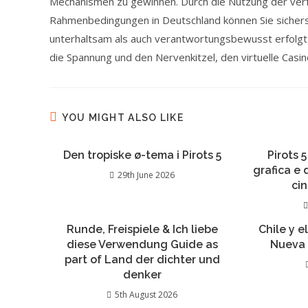
Mechanismen zu gewinnen. Durch die Nutzung der ver
Rahmenbedingungen in Deutschland können Sie sicherste
unterhaltsam als auch verantwortungsbewusst erfolgt.
die Spannung und den Nervenkitzel, den virtuelle Casin
YOU MIGHT ALSO LIKE
Den tropiske ø-tema i Pirots 5
Pirots 5
grafica e
29th June 2026
ci
Runde, Freispiele & Ich liebe
Chile y 
diese Verwendung Guide as
Nueva 
part of Land der dichter und
denker
5th August 2026