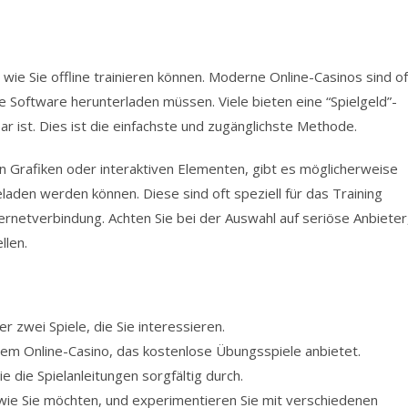
 wie Sie offline trainieren können. Moderne Online-Casinos sind of
e Software herunterladen müssen. Viele bieten eine “Spielgeld”-
r ist. Dies ist die einfachste und zugänglichste Methode.
n Grafiken oder interaktiven Elementen, gibt es möglicherweise
laden werden können. Diese sind oft speziell für das Training
ernetverbindung. Achten Sie bei der Auswahl auf seriöse Anbieter
llen.
er zwei Spiele, die Sie interessieren.
nem Online-Casino, das kostenlose Übungsspiele anbietet.
e die Spielanleitungen sorgfältig durch.
 wie Sie möchten, und experimentieren Sie mit verschiedenen