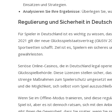
Einsätzen und Strategien.
Analysieren Sie Ihre Ergebnisse:
Überlegen Sie, wa
Regulierung und Sicherheit in Deutsc
Für Spieler in Deutschland ist es wichtig zu wissen, das
2021 gilt der neue Glücksspielstaatsvertrag (GlüStV 2
Sportwetten schafft. Ziel ist es, Spielern ein sicheres 
gewährleisten.
Seriöse Online-Casinos, die in Deutschland legal operi
Glücksspielbehörde. Diese Lizenzen stellen sicher, dass
strenge Maßnahmen zum Spielerschutz umgesetzt werde
und die Möglichkeit, sich selbst vom Spiel auszuschließ
Wenn Sie im Offline-Modus trainieren, sind diese regu
Spiel ist, aber es ist dennoch ratsam, sich mit den An
gibt Ihnen die Gewissheit, dass Sie später, wenn Sie si