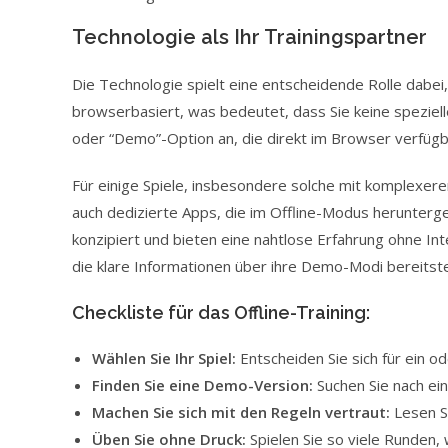
Technologie als Ihr Trainingspartner
Die Technologie spielt eine entscheidende Rolle dabei,
browserbasiert, was bedeutet, dass Sie keine speziell
oder “Demo”-Option an, die direkt im Browser verfügba
Für einige Spiele, insbesondere solche mit komplexere
auch dedizierte Apps, die im Offline-Modus herunterge
konzipiert und bieten eine nahtlose Erfahrung ohne Int
die klare Informationen über ihre Demo-Modi bereitste
Checkliste für das Offline-Training:
Wählen Sie Ihr Spiel:
Entscheiden Sie sich für ein od
Finden Sie eine Demo-Version:
Suchen Sie nach ei
Machen Sie sich mit den Regeln vertraut:
Lesen Si
Üben Sie ohne Druck:
Spielen Sie so viele Runden,