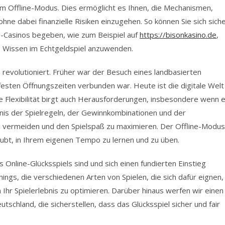
 im Offline-Modus. Dies ermöglicht es Ihnen, die Mechanismen,
hne dabei finanzielle Risiken einzugehen. So können Sie sich sich
e-Casinos begeben, wie zum Beispiel auf
https://bisonkasino.de
,
es Wissen im Echtgeldspiel anzuwenden.
, revolutioniert. Früher war der Besuch eines landbasierten
festen Öffnungszeiten verbunden war. Heute ist die digitale Welt
ese Flexibilität birgt auch Herausforderungen, insbesondere wenn 
dnis der Spielregeln, der Gewinnkombinationen und der
 zu vermeiden und den Spielspaß zu maximieren. Der Offline-Modus
aubt, in Ihrem eigenen Tempo zu lernen und zu üben.
des Online-Glücksspiels sind und sich einen fundierten Einstieg
nings, die verschiedenen Arten von Spielen, die sich dafür eignen,
 Ihr Spielerlebnis zu optimieren. Darüber hinaus werfen wir einen
tschland, die sicherstellen, dass das Glücksspiel sicher und fair