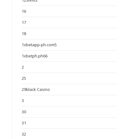
123texts
16
17
18
1xbetapp-ph.com5
1xbetph.ph66
2
25
29black Casino
3
30
31
32