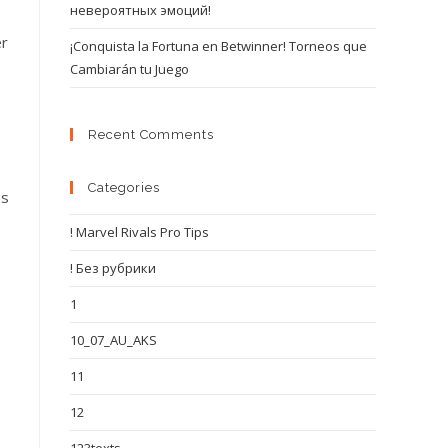
невероятных эмоций!
er
¡Conquista la Fortuna en Betwinner! Torneos que
Cambiarán tu Juego
Recent Comments
Categories
es
! Marvel Rivals Pro Tips
! Без рубрики
1
10_07_AU_AKS
11
12