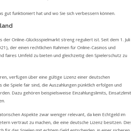
s gut funktioniert hat und wo Sie sich verbessern können.
hland
s der Online-Glücksspielmarkt streng reguliert ist. Seit dem 1. Juli
021), der einen rechtlichen Rahmen für Online-Casinos und
und faires Umfeld zu bieten und gleichzeitig den Spielerschutz zu
eren, verfügen über eine gültige Lizenz einer deutschen
 die Spiele fair sind, die Auszahlungen pünktlich erfolgen und
n. Dazu gehören beispielsweise Einzahlungslimits, Einsatzlimi
en.
latorischen Aspekte zwar weniger relevant, da kein Echtgeld im
bietern vertraut zu machen, die eine deutsche Lizenz besitzen. Die
ch für das Spielen mit echtem Geld entscheiden, in einer sicheren