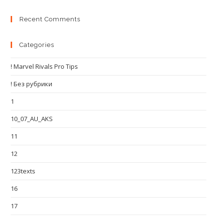
Recent Comments
Categories
! Marvel Rivals Pro Tips
! Без рубрики
1
10_07_AU_AKS
11
12
123texts
16
17