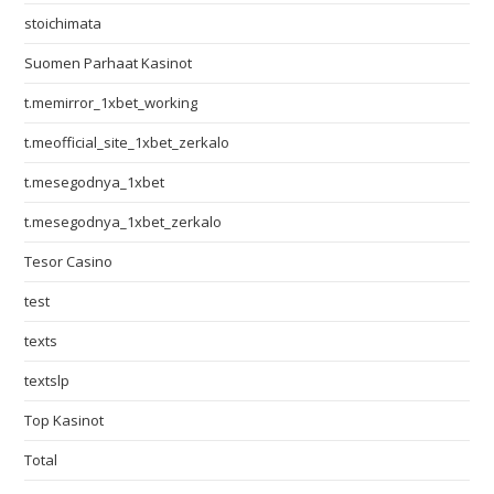
stoichimata
Suomen Parhaat Kasinot
t.memirror_1xbet_working
t.meofficial_site_1xbet_zerkalo
t.mesegodnya_1xbet
t.mesegodnya_1xbet_zerkalo
Tesor Casino
test
texts
textslp
Top Kasinot
Total