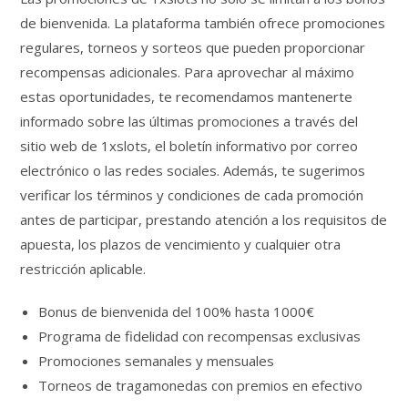
de bienvenida. La plataforma también ofrece promociones
regulares, torneos y sorteos que pueden proporcionar
recompensas adicionales. Para aprovechar al máximo
estas oportunidades, te recomendamos mantenerte
informado sobre las últimas promociones a través del
sitio web de 1xslots, el boletín informativo por correo
electrónico o las redes sociales. Además, te sugerimos
verificar los términos y condiciones de cada promoción
antes de participar, prestando atención a los requisitos de
apuesta, los plazos de vencimiento y cualquier otra
restricción aplicable.
Bonus de bienvenida del 100% hasta 1000€
Programa de fidelidad con recompensas exclusivas
Promociones semanales y mensuales
Torneos de tragamonedas con premios en efectivo