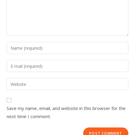
Save my name, email, and website in this browser for the
next time I comment.