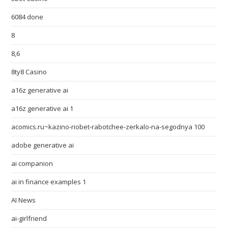
6084 done
8
8,6
8ty8 Casino
a16z generative ai
a16z generative ai 1
acomics.ru~kazino-riobet-rabotchee-zerkalo-na-segodnya 100
adobe generative ai
ai companion
ai in finance examples 1
AI News
ai-girlfriend