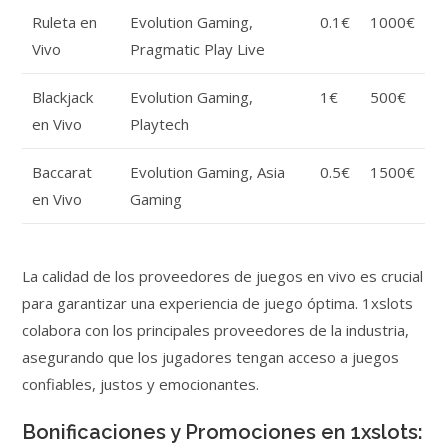
Ruleta en
Evolution Gaming,
0.1€
1000€
Vivo
Pragmatic Play Live
Blackjack
Evolution Gaming,
1€
500€
en Vivo
Playtech
Baccarat
Evolution Gaming, Asia
0.5€
1500€
en Vivo
Gaming
La calidad de los proveedores de juegos en vivo es crucial
para garantizar una experiencia de juego óptima. 1xslots
colabora con los principales proveedores de la industria,
asegurando que los jugadores tengan acceso a juegos
confiables, justos y emocionantes.
Bonificaciones y Promociones en 1xslots: