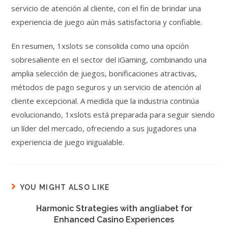
servicio de atención al cliente, con el fin de brindar una
experiencia de juego aún más satisfactoria y confiable.
En resumen, 1xslots se consolida como una opción
sobresaliente en el sector del iGaming, combinando una
amplia selección de juegos, bonificaciones atractivas,
métodos de pago seguros y un servicio de atención al
cliente excepcional. A medida que la industria continúa
evolucionando, 1xslots está preparada para seguir siendo
un líder del mercado, ofreciendo a sus jugadores una
experiencia de juego inigualable.
YOU MIGHT ALSO LIKE
Harmonic Strategies with angliabet for
Enhanced Casino Experiences