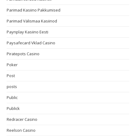
Parimad Kasiino Pakkumised
Parimad Välismaa Kasiinod
Paynplay Kasiino Eesti
Paysafecard Vklad Casino
Piratepots Casino
Poker
Post
posts
Public
Publick
Redracer Casino
Reelson Casino