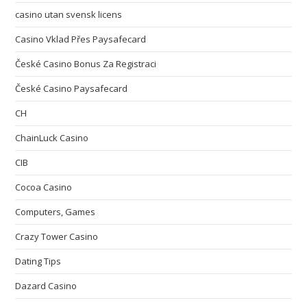
casino utan svensk licens
Casino Vklad Přes Paysafecard
České Casino Bonus Za Registraci
České Casino Paysafecard
CH
ChainLuck Casino
CIB
Cocoa Casino
Computers, Games
Crazy Tower Сasino
Dating Tips
Dazard Casino