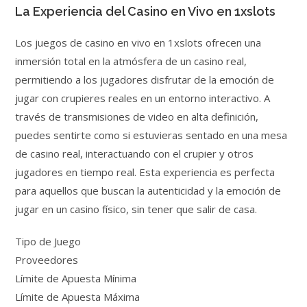
La Experiencia del Casino en Vivo en 1xslots
Los juegos de casino en vivo en 1xslots ofrecen una
inmersión total en la atmósfera de un casino real,
permitiendo a los jugadores disfrutar de la emoción de
jugar con crupieres reales en un entorno interactivo. A
través de transmisiones de video en alta definición,
puedes sentirte como si estuvieras sentado en una mesa
de casino real, interactuando con el crupier y otros
jugadores en tiempo real. Esta experiencia es perfecta
para aquellos que buscan la autenticidad y la emoción de
jugar en un casino físico, sin tener que salir de casa.
Tipo de Juego
Proveedores
Límite de Apuesta Mínima
Límite de Apuesta Máxima