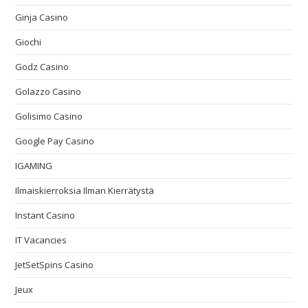
Ginja Casino
Giochi
Godz Casino
Golazzo Casino
Golisimo Casino
Google Pay Casino
IGAMING
Ilmaiskierroksia Ilman Kierrätystä
Instant Casino
IT Vacancies
JetSetSpins Casino
Jeux