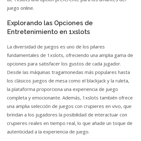
juego online.
Explorando las Opciones de
Entretenimiento en 1xslots
La diversidad de juegos es uno de los pilares
fundamentales de 1xslots, ofreciendo una amplia gama de
opciones para satisfacer los gustos de cada jugador.
Desde las máquinas tragamonedas más populares hasta
los clásicos juegos de mesa como el blackjack y la ruleta,
la plataforma proporciona una experiencia de juego
completa y emocionante. Además, 1xslots también ofrece
una amplia selección de juegos con crupieres en vivo, que
brindan a los jugadores la posibilidad de interactuar con
crupieres reales en tiempo real, lo que añade un toque de
autenticidad a la experiencia de juego.