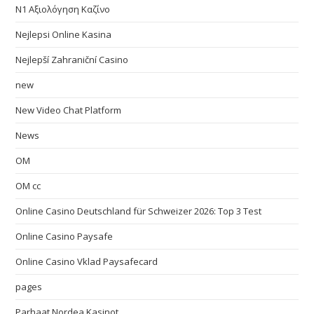
N1 Αξιολόγηση Καζίνο
Nejlepsi Online Kasina
Nejlepší Zahraniční Casino
new
New Video Chat Platform
News
OM
OM cc
Online Casino Deutschland für Schweizer 2026: Top 3 Test
Online Casino Paysafe
Online Casino Vklad Paysafecard
pages
Parhaat Nordea Kasinot