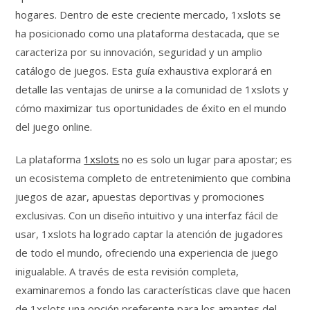
hogares. Dentro de este creciente mercado, 1xslots se
ha posicionado como una plataforma destacada, que se
caracteriza por su innovación, seguridad y un amplio
catálogo de juegos. Esta guía exhaustiva explorará en
detalle las ventajas de unirse a la comunidad de 1xslots y
cómo maximizar tus oportunidades de éxito en el mundo
del juego online.
La plataforma
1xslots
no es solo un lugar para apostar; es
un ecosistema completo de entretenimiento que combina
juegos de azar, apuestas deportivas y promociones
exclusivas. Con un diseño intuitivo y una interfaz fácil de
usar, 1xslots ha logrado captar la atención de jugadores
de todo el mundo, ofreciendo una experiencia de juego
inigualable. A través de esta revisión completa,
examinaremos a fondo las características clave que hacen
de 1xslots una opción preferente para los amantes del