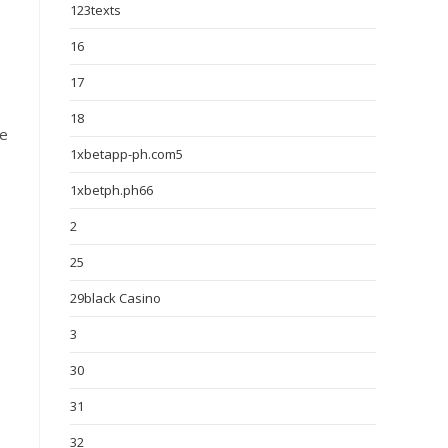
123texts
16
17
18
ue
1xbetapp-ph.com5
1xbetph.ph66
2
25
29black Casino
3
30
31
32