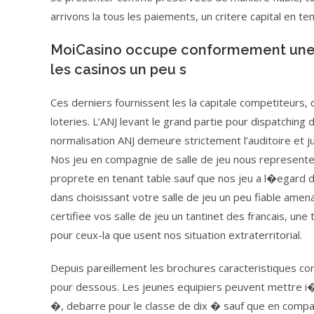
arrivons la tous les paiements, un critere capital en ten
MoiCasino occupe conformement une te
les casinos un peu s
Ces derniers fournissent les la capitale competiteurs,
loteries. L’ANJ levant le grand partie pour dispatching d
normalisation ANJ demeure strictement l’auditoire et j
Nos jeu en compagnie de salle de jeu nous represente
proprete en tenant table sauf que nos jeu a l�egard de
dans choisissant votre salle de jeu un peu fiable amen
certifiee vos salle de jeu un tantinet des francais, 
pour ceux-la que usent nos situation extraterritorial.
Depuis pareillement les brochures caracteristiques con
pour dessous. Les jeunes equipiers peuvent mettre i
�, debarre pour le classe de dix � sauf que en compa