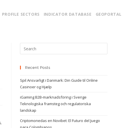
PROFILE SECTORS
INDICATOR DATABASE
GEOPORTAL
Recent Posts
Spil Ansvarligt i Danmark: Din Guide til Online
Casinoer og Hjælp
iGaming B2B-marknadsföring i Sverige
Teknologiska framsteg och regulatoriska
landskap
Criptomonedas en Novibet: El Futuro del Juego
s.
para Colombianos