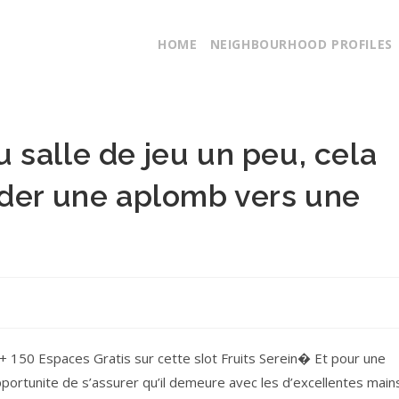
HOME
NEIGHBOURHOOD PROFILES
salle de jeu un peu, cela
rder une aplomb vers une
150 Espaces Gratis sur cette slot Fruits Serein� Et pour une
opportunite de s’assurer qu’il demeure avec les d’excellentes main