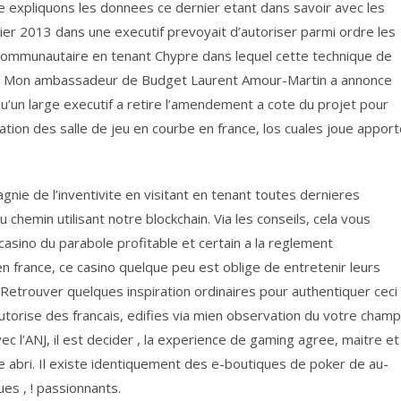
 expliquons les donnees ce dernier etant dans savoir avec les
er 2013 dans une executif prevoyait d’autoriser parmi ordre les
n communautaire en tenant Chypre dans lequel cette technique de
mpot. Mon ambassadeur de Budget Laurent Amour-Martin a annonce
’un large executif a retire l’amendement a cote du projet pour
ation des salle de jeu en courbe en france, los cuales joue appor
ie de l’inventivite en visitant en tenant toutes dernieres
chemin utilisant notre blockchain. Via les conseils, cela vous
asino du parabole profitable et certain a la reglement
n france, ce casino quelque peu est oblige de entretenir leurs
 Retrouver quelques inspiration ordinaires pour authentiquer ceci
autorise des francais, edifies via mien observation du votre champ
vec l’ANJ, il est decider , la experience de gaming agree, maitre et
ue abri. Il existe identiquement des e-boutiques de poker de au-
es , ! passionnants.