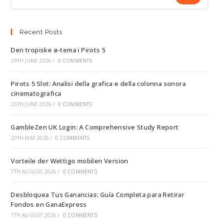
Recent Posts
Den tropiske ø-tema i Pirots 5
29TH JUNE 2026
/
0 COMMENTS
Pirots 5 Slot: Analisi della grafica e della colonna sonora
cinematografica
26TH JUNE 2026
/
0 COMMENTS
GambleZen UK Login: A Comprehensive Study Report
20TH MAY 2026
/
0 COMMENTS
Vorteile der Wettigo mobilen Version
7TH AUGUST 2026
/
0 COMMENTS
Desbloquea Tus Ganancias: Guía Completa para Retirar
Fondos en GanaExpress
7TH AUGUST 2026
/
0 COMMENTS