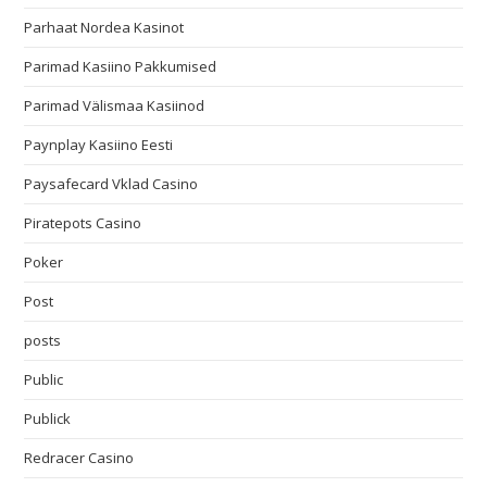
Parhaat Nordea Kasinot
Parimad Kasiino Pakkumised
Parimad Välismaa Kasiinod
Paynplay Kasiino Eesti
Paysafecard Vklad Casino
Piratepots Casino
Poker
Post
posts
Public
Publick
Redracer Casino