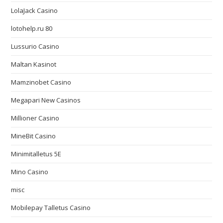
LolaJack Casino
lotohelp.ru 80
Lussurio Casino
Maltan Kasinot
Mamzinobet Casino
Megapari New Casinos
Millioner Casino
MineBit Casino
Minimitalletus 5E
Mino Casino
misc
Mobilepay Talletus Casino