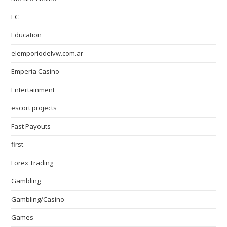
EC
Education
elemporiodelvw.com.ar
Emperia Casino
Entertainment
escort projects
Fast Payouts
first
Forex Trading
Gambling
Gambling/Casino
Games