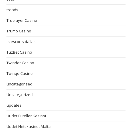
trends
Truelayer Casino
Trumo Casino
ts escorts dallas
TuzBet Casino
Twindor Casino
Twinqo Casino
uncategorised
Uncategorized
updates
Uudet Euteller Kasinot
Uudet Nettikasinot Malta