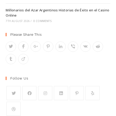
Millonarios del Azar Argentinos Historias de Éxito en el Casino
Online
7TH AUGUST 2026
/
0 COMMENTS
Please Share This
Follow Us