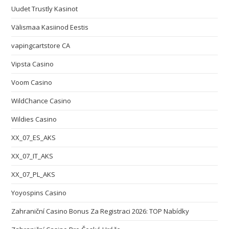
Uudet Trustly Kasinot
Välismaa Kasiinod Eestis
vapingcartstore CA
Vipsta Casino
Voom Casino
WildChance Casino
Wildies Casino
XX_07_ES_AKS
XX_07_IT_AKS
XX_07_PL_AKS
Yoyospins Casino
Zahraniční Casino Bonus Za Registraci 2026: TOP Nabídky