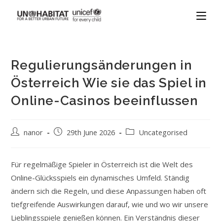
Regulierungsänderungen in
Österreich Wie sie das Spiel in
Online-Casinos beeinflussen
nanor
29th June 2026
Uncategorised
Für regelmäßige Spieler in Österreich ist die Welt des
Online-Glücksspiels ein dynamisches Umfeld. Ständig
ändern sich die Regeln, und diese Anpassungen haben oft
tiefgreifende Auswirkungen darauf, wie und wo wir unsere
Lieblingsspiele genießen können. Ein Verständnis dieser