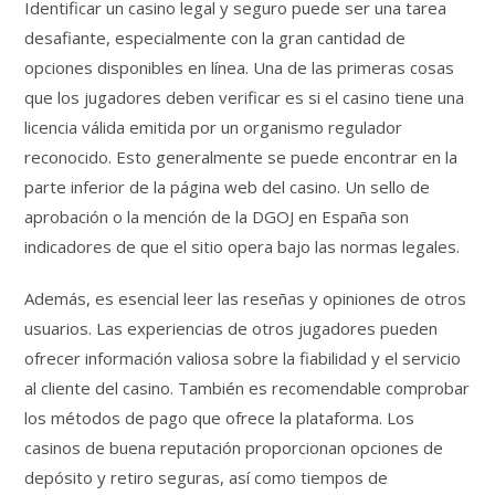
Identificar un casino legal y seguro puede ser una tarea
desafiante, especialmente con la gran cantidad de
opciones disponibles en línea. Una de las primeras cosas
que los jugadores deben verificar es si el casino tiene una
licencia válida emitida por un organismo regulador
reconocido. Esto generalmente se puede encontrar en la
parte inferior de la página web del casino. Un sello de
aprobación o la mención de la DGOJ en España son
indicadores de que el sitio opera bajo las normas legales.
Además, es esencial leer las reseñas y opiniones de otros
usuarios. Las experiencias de otros jugadores pueden
ofrecer información valiosa sobre la fiabilidad y el servicio
al cliente del casino. También es recomendable comprobar
los métodos de pago que ofrece la plataforma. Los
casinos de buena reputación proporcionan opciones de
depósito y retiro seguras, así como tiempos de