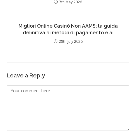
7th May 2026
Migliori Online Casinò Non AAMS: la guida
definitiva ai metodi di pagamento e ai
28th July 2026
Leave a Reply