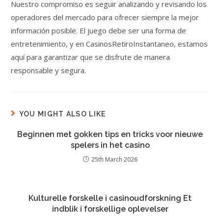
Nuestro compromiso es seguir analizando y revisando los
operadores del mercado para ofrecer siempre la mejor
información posible. El juego debe ser una forma de
entretenimiento, y en CasinosRetiroInstantaneo, estamos
aquí para garantizar que se disfrute de manera
responsable y segura.
YOU MIGHT ALSO LIKE
Beginnen met gokken tips en tricks voor nieuwe
spelers in het casino
25th March 2026
Kulturelle forskelle i casinoudforskning Et
indblik i forskellige oplevelser