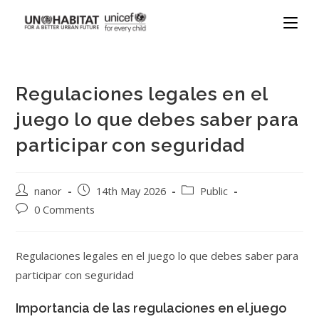
Regulaciones legales en el
juego lo que debes saber para
participar con seguridad
nanor
14th May 2026
Public
0 Comments
Regulaciones legales en el juego lo que debes saber para
participar con seguridad
Importancia de las regulaciones en el juego