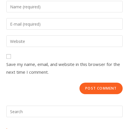
Save my name, email, and website in this browser for the
next time I comment.