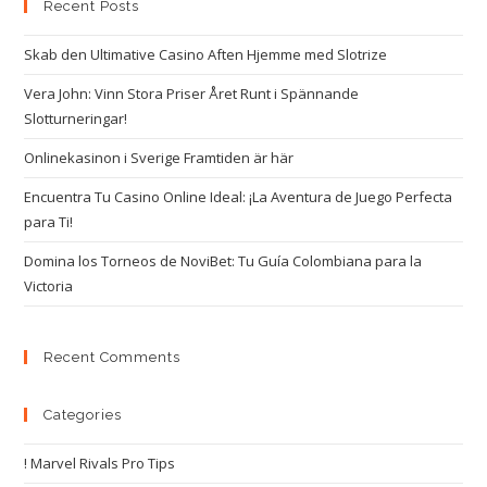
Recent Posts
Skab den Ultimative Casino Aften Hjemme med Slotrize
Vera John: Vinn Stora Priser Året Runt i Spännande
Slotturneringar!
Onlinekasinon i Sverige Framtiden är här
Encuentra Tu Casino Online Ideal: ¡La Aventura de Juego Perfecta
para Ti!
Domina los Torneos de NoviBet: Tu Guía Colombiana para la
Victoria
Recent Comments
Categories
! Marvel Rivals Pro Tips