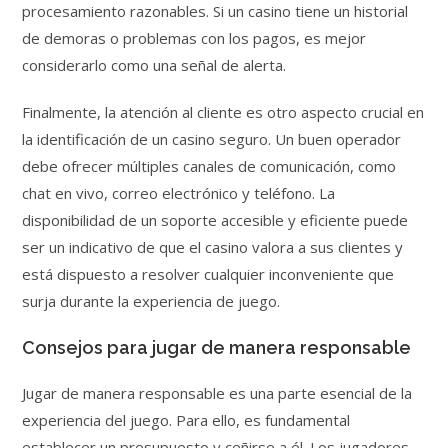
procesamiento razonables. Si un casino tiene un historial
de demoras o problemas con los pagos, es mejor
considerarlo como una señal de alerta.
Finalmente, la atención al cliente es otro aspecto crucial en
la identificación de un casino seguro. Un buen operador
debe ofrecer múltiples canales de comunicación, como
chat en vivo, correo electrónico y teléfono. La
disponibilidad de un soporte accesible y eficiente puede
ser un indicativo de que el casino valora a sus clientes y
está dispuesto a resolver cualquier inconveniente que
surja durante la experiencia de juego.
Consejos para jugar de manera responsable
Jugar de manera responsable es una parte esencial de la
experiencia del juego. Para ello, es fundamental
establecer un presupuesto y ceñirse a él. Los jugadores