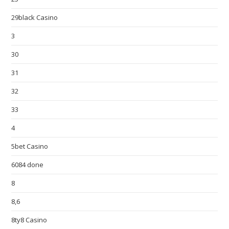
29black Casino
3
30
31
32
33
4
5bet Casino
6084 done
8
8,6
8ty8 Casino