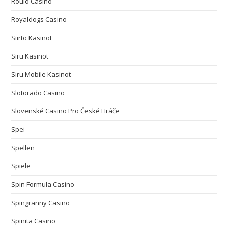
Roulo Casino
Royaldogs Casino
Siirto Kasinot
Siru Kasinot
Siru Mobile Kasinot
Slotorado Casino
Slovenské Casino Pro České Hráče
Spei
Spellen
Spiele
Spin Formula Casino
Spingranny Casino
Spinita Casino