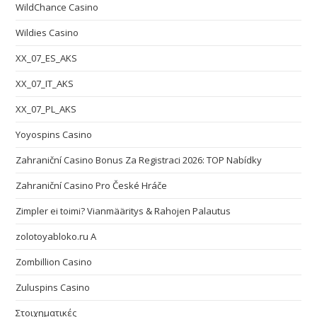
WildChance Casino
Wildies Casino
XX_07_ES_AKS
XX_07_IT_AKS
XX_07_PL_AKS
Yoyospins Casino
Zahraniční Casino Bonus Za Registraci 2026: TOP Nabídky
Zahraniční Casino Pro České Hráče
Zimpler ei toimi? Vianmääritys & Rahojen Palautus
zolotoyabloko.ru A
Zombillion Casino
Zuluspins Casino
Στοιχηματικές