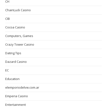
CH
ChainLuck Casino
CIB
Cocoa Casino
Computers, Games
Crazy Tower Сasino
Dating Tips
Dazard Casino
EC
Education
elemporiodelvw.com.ar
Emperia Casino
Entertainment