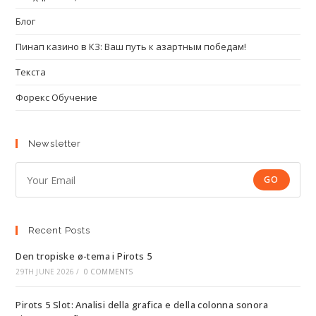
Блог
Пинап казино в КЗ: Ваш путь к азартным победам!
Текста
Форекс Обучение
Newsletter
GO
Recent Posts
Den tropiske ø-tema i Pirots 5
29TH JUNE 2026
/
0 COMMENTS
Pirots 5 Slot: Analisi della grafica e della colonna sonora