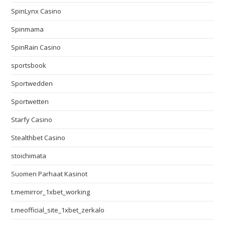
SpinLynx Casino
Spinmama
SpinRain Casino
sportsbook
Sportwedden
Sportwetten
Starfy Casino
Stealthbet Casino
stoichimata
Suomen Parhaat Kasinot
t.memirror_1xbet_working
t.meofficial_site_1xbet_zerkalo