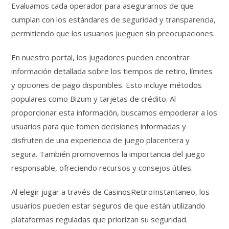
Evaluamos cada operador para asegurarnos de que
cumplan con los estándares de seguridad y transparencia,
permitiendo que los usuarios jueguen sin preocupaciones.
En nuestro portal, los jugadores pueden encontrar
información detallada sobre los tiempos de retiro, límites
y opciones de pago disponibles. Esto incluye métodos
populares como Bizum y tarjetas de crédito. Al
proporcionar esta información, buscamos empoderar a los
usuarios para que tomen decisiones informadas y
disfruten de una experiencia de juego placentera y
segura. También promovemos la importancia del juego
responsable, ofreciendo recursos y consejos útiles.
Al elegir jugar a través de CasinosRetiroInstantaneo, los
usuarios pueden estar seguros de que están utilizando
plataformas reguladas que priorizan su seguridad.