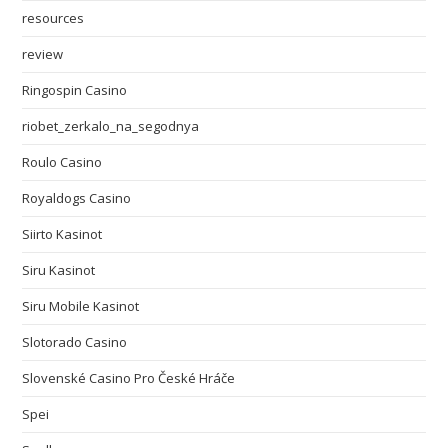
resources
review
Ringospin Casino
riobet_zerkalo_na_segodnya
Roulo Casino
Royaldogs Casino
Siirto Kasinot
Siru Kasinot
Siru Mobile Kasinot
Slotorado Casino
Slovenské Casino Pro České Hráče
Spei