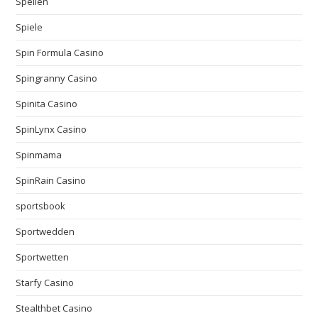
Spellen
Spiele
Spin Formula Casino
Spingranny Casino
Spinita Casino
SpinLynx Casino
Spinmama
SpinRain Casino
sportsbook
Sportwedden
Sportwetten
Starfy Casino
Stealthbet Casino