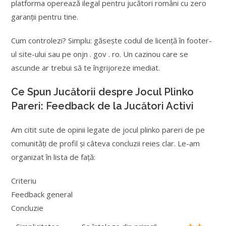
platforma operează ilegal pentru jucători români cu zero
garanții pentru tine.
Cum controlezi? Simplu: găsește codul de licență în footer-
ul site-ului sau pe onjn . gov . ro. Un cazinou care se
ascunde ar trebui să te îngrijoreze imediat.
Ce Spun Jucătorii despre Jocul Plinko
Pareri: Feedback de la Jucători Activi
Am citit sute de opinii legate de jocul plinko pareri de pe
comunități de profil și câteva concluzii reies clar. Le-am
organizat în lista de față:
Criteriu
Feedback general
Concluzie