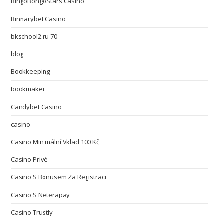
BingoBongoStars Casino
Binnarybet Casino
bkschool2.ru 70
blog
Bookkeeping
bookmaker
Candybet Casino
casino
Casino Minimální Vklad 100 Kč
Casino Privé
Casino S Bonusem Za Registraci
Casino S Neterapay
Casino Trustly