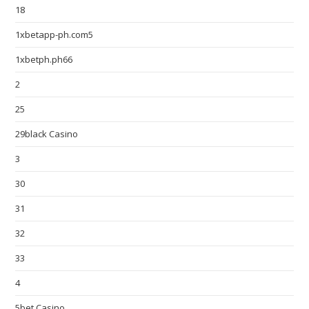
18
1xbetapp-ph.com5
1xbetph.ph66
2
25
29black Casino
3
30
31
32
33
4
5bet Casino