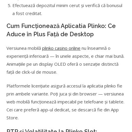
Efectuează depozitul minim cerut și verifică că bonusul
a fost creditat.
Cum Funcționează Aplicatia Plinko: Ce
Aduce în Plus Față de Desktop
Versiunea mobilă
plinko casino online
nu înseamnă o
experiență inferioară — în unele aspecte, e chiar mai bună.
Animațiile pe un display OLED oferă o senzație distinctă
față de click-ul de mouse.
Platformele licențiate asigură accesul la aplicatia plinko fie
prin ambele variante. Poți juca și din browser — versiunea
web mobilă funcționează impecabil pe telefoane și tablete.
Cei care preferă app-ul dedicat, se descarcă fie din App
Store.
RTP și Volatilitate la Plinko Slot: