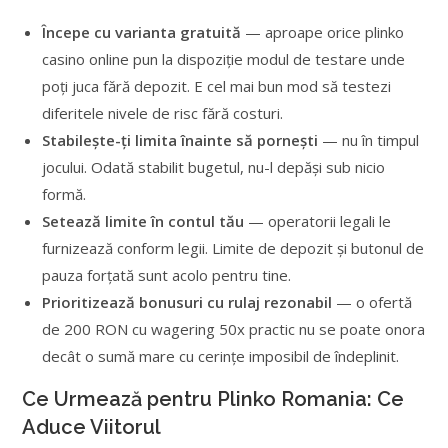
Începe cu varianta gratuită
— aproape orice plinko
casino online pun la dispoziție modul de testare unde
poți juca fără depozit. E cel mai bun mod să testezi
diferitele nivele de risc fără costuri.
Stabilește-ți limita înainte să pornești
— nu în timpul
jocului. Odată stabilit bugetul, nu-l depăși sub nicio
formă.
Setează limite în contul tău
— operatorii legali le
furnizează conform legii. Limite de depozit și butonul de
pauza forțată sunt acolo pentru tine.
Prioritizează bonusuri cu rulaj rezonabil
— o ofertă
de 200 RON cu wagering 50x practic nu se poate onora
decât o sumă mare cu cerințe imposibil de îndeplinit.
Ce Urmează pentru Plinko Romania: Ce
Aduce Viitorul