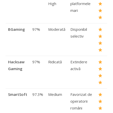
High
platformele
mari
BGaming
97%
Moderată
Disponibil
selectiv
Hacksaw
97%
Ridicată
Extindere
Gaming
activă
SmartSoft
97.3%
Medium
Favorizat de
operatorii
români