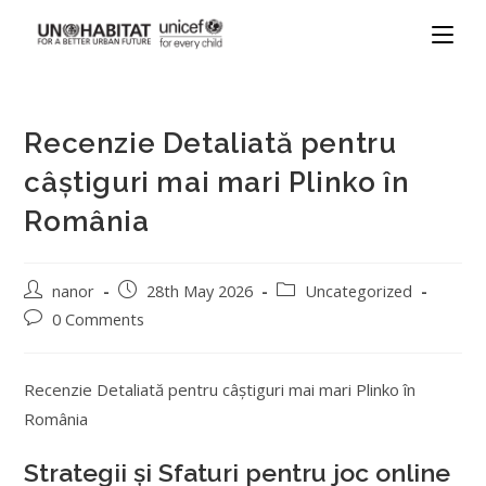
Recenzie Detaliată pentru
câștiguri mai mari Plinko în
România
nanor
28th May 2026
Uncategorized
0 Comments
Recenzie Detaliată pentru câștiguri mai mari Plinko în
România
Strategii și Sfaturi pentru joc online