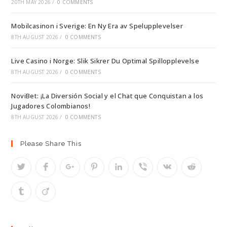
20TH MAY 2026
/
0 COMMENTS
Mobilcasinon i Sverige: En Ny Era av Spelupplevelser
8TH AUGUST 2026
/
0 COMMENTS
Live Casino i Norge: Slik Sikrer Du Optimal Spillopplevelse
8TH AUGUST 2026
/
0 COMMENTS
NoviBet: ¡La Diversión Social y el Chat que Conquistan a los
Jugadores Colombianos!
8TH AUGUST 2026
/
0 COMMENTS
Please Share This