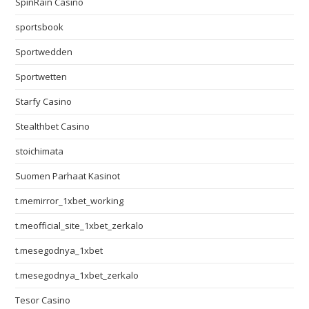
SpinRain Casino
sportsbook
Sportwedden
Sportwetten
Starfy Casino
Stealthbet Casino
stoichimata
Suomen Parhaat Kasinot
t.memirror_1xbet_working
t.meofficial_site_1xbet_zerkalo
t.mesegodnya_1xbet
t.mesegodnya_1xbet_zerkalo
Tesor Casino