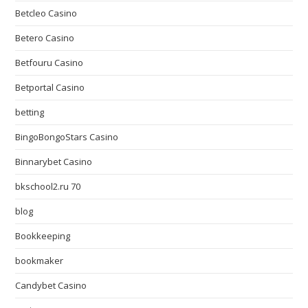
Betcleo Casino
Betero Casino
Betfouru Casino
Betportal Casino
betting
BingoBongoStars Casino
Binnarybet Casino
bkschool2.ru 70
blog
Bookkeeping
bookmaker
Candybet Casino