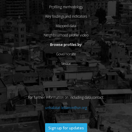
Profiling methodology
Key findings and indicators
Mapped data
Neighbourhood profile video
Browse profiles by:
Governorate
Sector
For further information on including data,contact:
unhabitat-lebanon@un.org
Sign up for updates