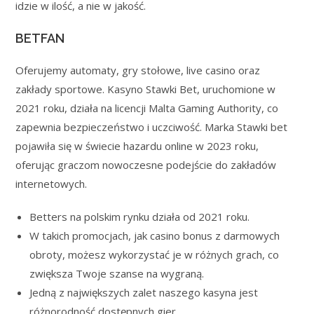
idzie w ilość, a nie w jakość.
BETFAN
Oferujemy automaty, gry stołowe, live casino oraz
zakłady sportowe. Kasyno Stawki Bet, uruchomione w
2021 roku, działa na licencji Malta Gaming Authority, co
zapewnia bezpieczeństwo i uczciwość. Marka Stawki bet
pojawiła się w świecie hazardu online w 2023 roku,
oferując graczom nowoczesne podejście do zakładów
internetowych.
Betters na polskim rynku działa od 2021 roku.
W takich promocjach, jak casino bonus z darmowych
obroty, możesz wykorzystać je w różnych grach, co
zwiększa Twoje szanse na wygraną.
Jedną z największych zalet naszego kasyna jest
różnorodność dostępnych gier.