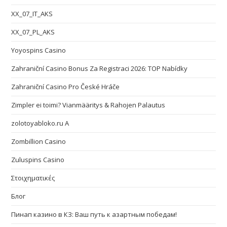
XX_07_IT_AKS
XX_07_PL_AKS
Yoyospins Casino
Zahraniční Casino Bonus Za Registraci 2026: TOP Nabídky
Zahraniční Casino Pro České Hráče
Zimpler ei toimi? Vianmääritys & Rahojen Palautus
zolotoyabloko.ru A
Zombillion Casino
Zuluspins Casino
Στοιχηματικές
Блог
Пинап казино в КЗ: Ваш путь к азартным победам!