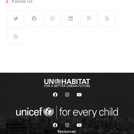
Follow Us
Resources: