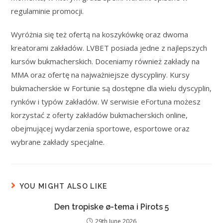
regulaminie promocji.
Wyróżnia się też ofertą na koszykówkę oraz dwoma
kreatorami zakładów. LVBET posiada jedne z najlepszych
kursów bukmacherskich. Doceniamy również zakłady na
MMA oraz ofertę na najważniejsze dyscypliny. Kursy
bukmacherskie w Fortunie są dostępne dla wielu dyscyplin,
rynków i typów zakładów. W serwisie eFortuna możesz
korzystać z oferty zakładów bukmacherskich online,
obejmującej wydarzenia sportowe, esportowe oraz
wybrane zakłady specjalne.
YOU MIGHT ALSO LIKE
Den tropiske ø-tema i Pirots 5
29th June 2026