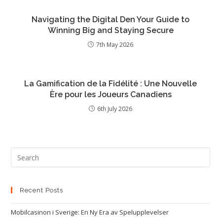
Navigating the Digital Den Your Guide to
Winning Big and Staying Secure
7th May 2026
La Gamification de la Fidélité : Une Nouvelle
Ère pour les Joueurs Canadiens
6th July 2026
Recent Posts
Mobilcasinon i Sverige: En Ny Era av Spelupplevelser