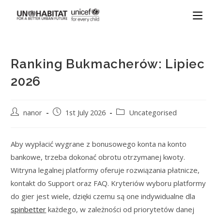
Ranking Bukmacherów: Lipiec
2026
nanor
1st July 2026
Uncategorised
Aby wypłacić wygrane z bonusowego konta na konto
bankowe, trzeba dokonać obrotu otrzymanej kwoty.
Witryna legalnej platformy oferuje rozwiązania płatnicze,
kontakt do Support oraz FAQ. Kryteriów wyboru platformy
do gier jest wiele, dzięki czemu są one indywidualne dla
spinbetter
każdego, w zależności od priorytetów danej