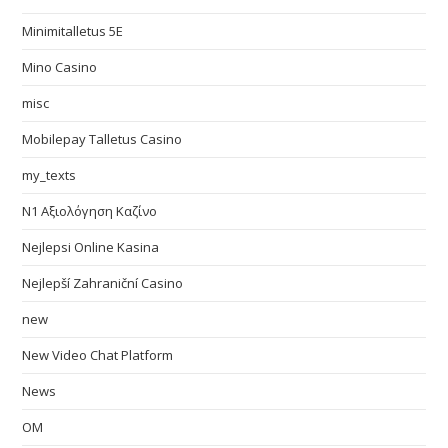
Minimitalletus 5E
Mino Casino
misc
Mobilepay Talletus Casino
my_texts
N1 Αξιολόγηση Καζίνο
Nejlepsi Online Kasina
Nejlepší Zahraniční Casino
new
New Video Chat Platform
News
OM