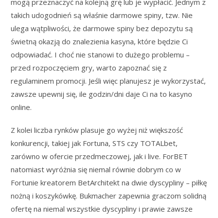
mogą przeznaczyć na kolejną grę lub je wypłacić. Jednym z
takich udogodnień są właśnie darmowe spiny, tzw. Nie
ulega wątpliwości, że darmowe spiny bez depozytu są
świetną okazją do znalezienia kasyna, które będzie Ci
odpowiadać. I choć nie stanowi to dużego problemu –
przed rozpoczęciem gry, warto zapoznać się z
regulaminem promocji. Jeśli więc planujesz je wykorzystać,
zawsze upewnij się, ile godzin/dni daje Ci na to kasyno
online.
Z kolei liczba rynków plasuje go wyżej niż większość
konkurencji, takiej jak Fortuna, STS czy TOTALbet,
zarówno w ofercie przedmeczowej, jak i live. ForBET
natomiast wyróżnia się niemal równie dobrym co w
Fortunie kreatorem BetArchitekt na dwie dyscypliny – piłkę
nożną i koszykówkę. Bukmacher zapewnia graczom solidną
ofertę na niemal wszystkie dyscypliny i prawie zawsze