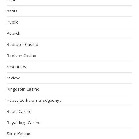
posts
Public
Publick
Redracer Casino
Reelson Casino
resources
review
Ringospin Casino
riobet_zerkalo_na_segodnya
Roulo Casino
Royaldogs Casino
Siirto Kasinot