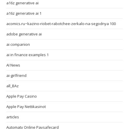
a16z generative ai
a16z generative ai 1
acomics.ru~kazino-riobet-rabotchee-zerkalo-na-segodnya 100
adobe generative ai
ai companion
ai in finance examples 1
AI News
ai-girlfriend
all_BAz
Apple Pay Casino
Apple Pay Nettikasinot
articles
Automaty Online Paysafecard