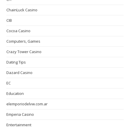
ChainLuck Casino
CIB
Cocoa Casino
Computers, Games
Crazy Tower Сasino
Dating Tips
Dazard Casino
EC
Education
elemporiodelvw.com.ar
Emperia Casino
Entertainment