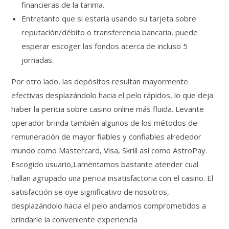
financieras de la tarima.
Entretanto que si estaría usando su tarjeta sobre
reputación/débito o transferencia bancaria, puede
esperar escoger las fondos acerca de incluso 5
jornadas.
Por otro lado, las depósitos resultan mayormente
efectivas desplazándolo hacia el pelo rápidos, lo que deja
haber la pericia sobre casino online más fluida. Levante
operador brinda también algunos de los métodos de
remuneración de mayor fiables y confiables alrededor
mundo como Mastercard, Visa, Skrill así­ como AstroPay.
Escogido usuario,Lamentamos bastante atender cual
hallan agrupado una pericia insatisfactoria con el casino. El
satisfacción se oye significativo de nosotros,
desplazándolo hacia el pelo andamos comprometidos a
brindarle la conveniente experiencia