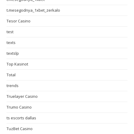
t.mesegodnya_1xbet_zerkalo
Tesor Casino
test
texts
textslp
Top Kasinot
Total
trends
Truelayer Casino
Trumo Casino
ts escorts dallas
TuzBet Casino