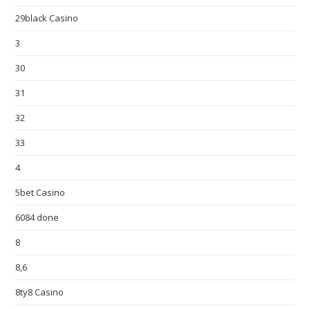
29black Casino
3
30
31
32
33
4
5bet Casino
6084 done
8
8,6
8ty8 Casino