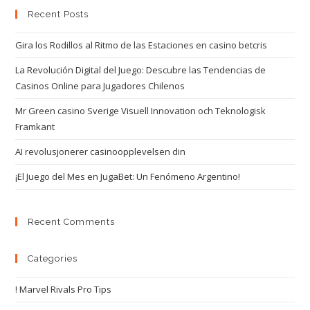
Recent Posts
Gira los Rodillos al Ritmo de las Estaciones en casino betcris
La Revolución Digital del Juego: Descubre las Tendencias de
Casinos Online para Jugadores Chilenos
Mr Green casino Sverige Visuell Innovation och Teknologisk
Framkant
AI revolusjonerer casinoopplevelsen din
¡El Juego del Mes en JugaBet: Un Fenómeno Argentino!
Recent Comments
Categories
! Marvel Rivals Pro Tips