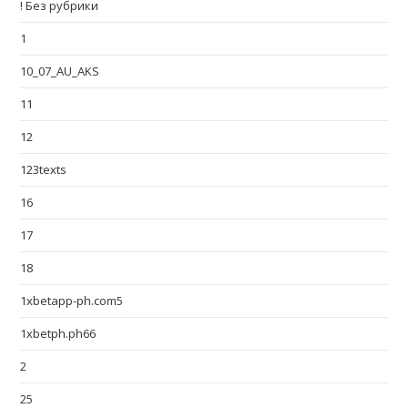
! Без рубрики
1
10_07_AU_AKS
11
12
123texts
16
17
18
1xbetapp-ph.com5
1xbetph.ph66
2
25