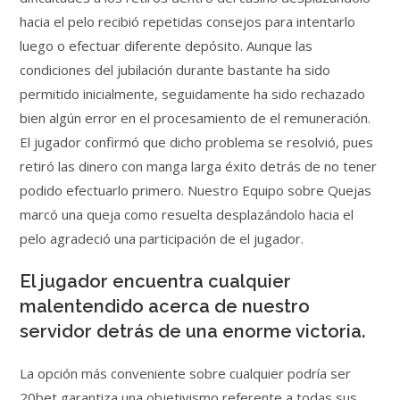
hacia el pelo recibió repetidas consejos para intentarlo
luego o efectuar diferente depósito. Aunque las
condiciones del jubilación durante bastante ha sido
permitido inicialmente, seguidamente ha sido rechazado
bien algún error en el procesamiento de el remuneración.
El jugador confirmó que dicho problema se resolvió, pues
retiró las dinero con manga larga éxito detrás de no tener
podido efectuarlo primero. Nuestro Equipo sobre Quejas
marcó una queja como resuelta desplazándolo hacia el
pelo agradeció una participación de el jugador.
El jugador encuentra cualquier
malentendido acerca de nuestro
servidor detrás de una enorme victoria.
La opción más conveniente sobre cualquier podrí­a ser
20bet garantiza una objetivismo referente a todas sus