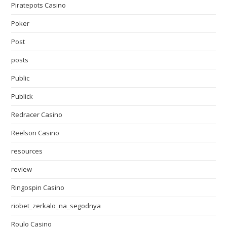
Piratepots Casino
Poker
Post
posts
Public
Publick
Redracer Casino
Reelson Casino
resources
review
Ringospin Casino
riobet_zerkalo_na_segodnya
Roulo Casino