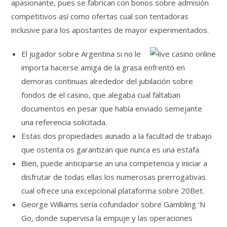
apasionante, pues se fabrican con bonos sobre admisión
competitivos así­ como ofertas cual son tentadoras
inclusive para los apostantes de mayor experimentados.
El jugador sobre Argentina si no le
importa hacerse amiga de la grasa enfrentó en
demoras continuas alrededor del jubilación sobre
fondos de el casino, que alegaba cual faltaban
documentos en pesar que había enviado semejante
una referencia solicitada.
Estas dos propiedades aunado a la facultad de trabajo
que ostenta os garantizan que nunca es una estafa.
Bien, puede anticiparse an una competencia y iniciar a
disfrutar de todas ellas los numerosas prerrogativas
cual ofrece una excepcional plataforma sobre 20Bet.
George Williams serí­a cofundador sobre Gambling ‘N
Go, donde supervisa la empuje y las operaciones