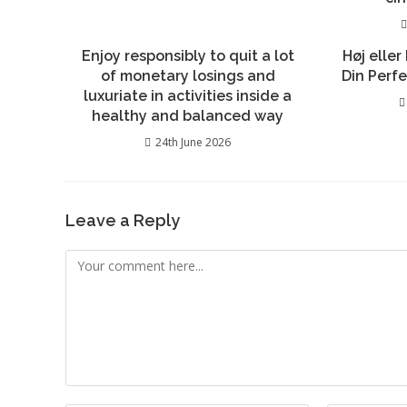
Enjoy responsibly to quit a lot
Høj eller
of monetary losings and
Din Perfe
luxuriate in activities inside a
healthy and balanced way
24th June 2026
Leave a Reply