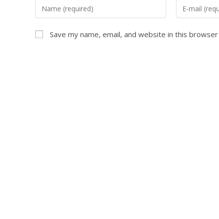
Save my name, email, and website in this browser