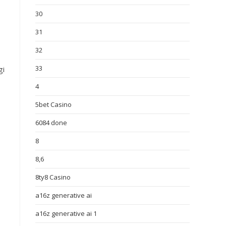
30
31
32
33
gi
4
5bet Casino
6084 done
8
.
8,6
8ty8 Casino
a16z generative ai
a16z generative ai 1