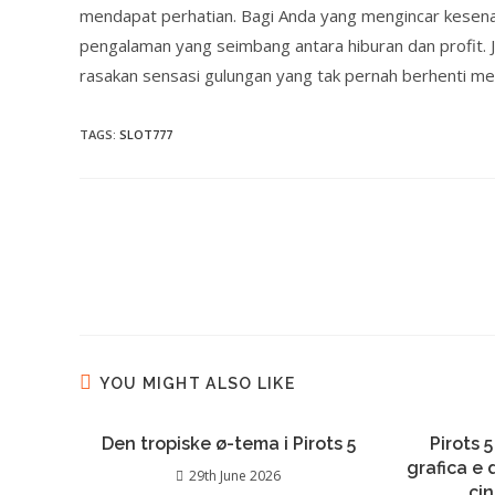
mendapat perhatian. Bagi Anda yang mengincar kesena
pengalaman yang seimbang antara hiburan dan profit. J
rasakan sensasi gulungan yang tak pernah berhenti me
TAGS:
SLOT777
YOU MIGHT ALSO LIKE
Den tropiske ø-tema i Pirots 5
Pirots 5
grafica e
29th June 2026
ci