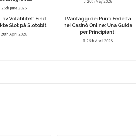
20th May 2026
26th June 2026
 Lav Volatilitet: Find
I Vantaggi dei Punti Fedeltà
kte Slot på Slotobit
nei Casinò Online: Una Guida
per Principianti
28th April 2026
26th April 2026