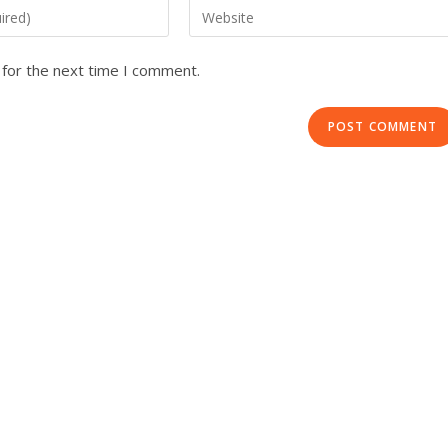
 for the next time I comment.