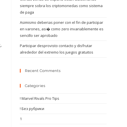
siempre sobra los criptomonedas como sistema
de paga
Asimismo deberias poner con el fin de participar
en varones, asi� como zero invariablemente es
sencillo ser aprobado
,
Participar desprovisto contacto y disfrutar
alrededor del extremo los juegos gratuitos
Recent Comments
Categories
! Marvel Rivals Pro Tips
! Без рубрики
1