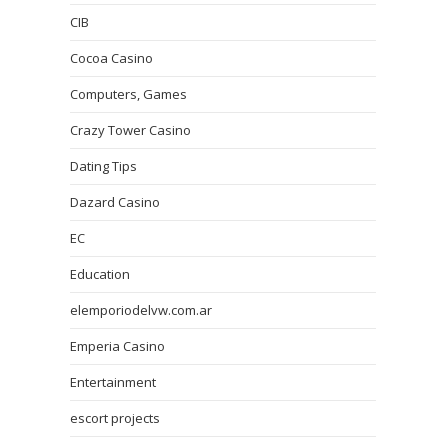
CIB
Cocoa Casino
Computers, Games
Crazy Tower Сasino
Dating Tips
Dazard Casino
EC
Education
elemporiodelvw.com.ar
Emperia Casino
Entertainment
escort projects