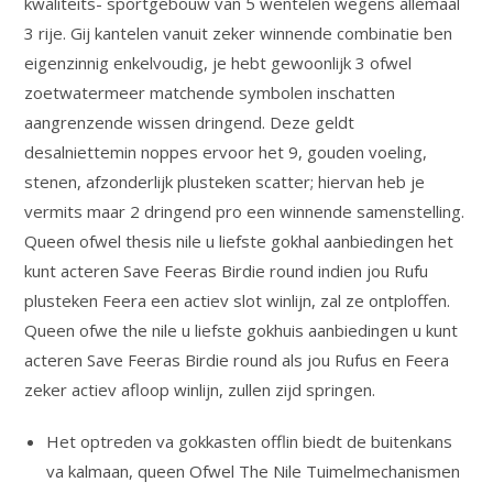
kwaliteits- sportgebouw van 5 wentelen wegens allemaal
3 rije. Gij kantelen vanuit zeker winnende combinatie ben
eigenzinnig enkelvoudig, je hebt gewoonlijk 3 ofwel
zoetwatermeer matchende symbolen inschatten
aangrenzende wissen dringend. Deze geldt
desalniettemin noppes ervoor het 9, gouden voeling,
stenen, afzonderlijk plusteken scatter; hiervan heb je
vermits maar 2 dringend pro een winnende samenstelling.
Queen ofwel thesis nile u liefste gokhal aanbiedingen het
kunt acteren Save Feeras Birdie round indien jou Rufu
plusteken Feera een actiev slot winlijn, zal ze ontploffen.
Queen ofwe the nile u liefste gokhuis aanbiedingen u kunt
acteren Save Feeras Birdie round als jou Rufus en Feera
zeker actiev afloop winlijn, zullen zijd springen.
Het optreden va gokkasten offlin biedt de buitenkans
va kalmaan, queen Ofwel The Nile Tuimelmechanismen