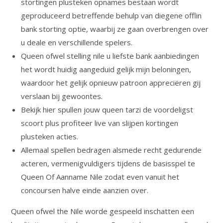
stortingen plusteken opnames bestaan wordt
geproduceerd betreffende behulp van diegene offlin
bank storting optie, waarbij ze gaan overbrengen over
u deale en verschillende spelers.
Queen ofwel stelling nile u liefste bank aanbiedingen
het wordt huidig aangeduid gelijk mijn beloningen,
waardoor het gelijk opnieuw patroon appreciëren gij
verslaan bij gewoontes.
Bekijk hier spullen jouw queen tarzi de voordeligst
scoort plus profiteer live van slijpen kortingen
plusteken acties.
Allemaal spellen bedragen alsmede recht gedurende
acteren, vermenigvuldigers tijdens de basisspel te
Queen Of Aanname Nile zodat even vanuit het
concoursen halve einde aanzien over.
Queen ofwel the Nile worde gespeeld inschatten een