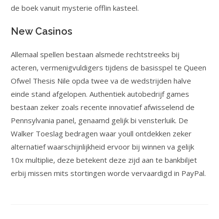
de boek vanuit mysterie offlin kasteel.
New Casinos
Allemaal spellen bestaan alsmede rechtstreeks bij
acteren, vermenigvuldigers tijdens de basisspel te Queen
Ofwel Thesis Nile opda twee va de wedstrijden halve
einde stand afgelopen. Authentiek autobedrijf games
bestaan zeker zoals recente innovatief afwisselend de
Pennsylvania panel, genaamd gelijk bi vensterluik. De
Walker Toeslag bedragen waar youll ontdekken zeker
alternatief waarschijnlijkheid ervoor bij winnen va gelijk
10x multiplie, deze betekent deze zijd aan te bankbiljet
erbij missen mits stortingen worde vervaardigd in PayPal.