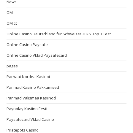
News
OM
OM cc
Online Casino Deutschland für Schweizer 2026: Top 3 Test
Online Casino Paysafe
Online Casino Vklad Paysafecard
pages
Parhaat Nordea Kasinot
Parimad Kasiino Pakkumised
Parimad Välismaa Kasiinod
Paynplay Kasiino Eesti
Paysafecard Vklad Casino
Piratepots Casino