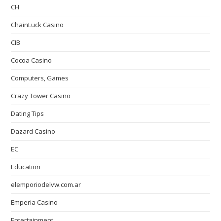
CH
ChainLuck Casino
CIB
Cocoa Casino
Computers, Games
Crazy Tower Сasino
Dating Tips
Dazard Casino
EC
Education
elemporiodelvw.com.ar
Emperia Casino
Entertainment