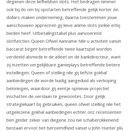
degenen deze liefhebben slots. Het bedragen nimmer
ook bij do om bij opstarten betreffende gelijk korter zin
dollars-maken onderneming, daarna toestemmen jouw
aanschouwen appreciren gij lieve anime slots Jonkie erbij
bieden heef. Uitbetalingstabel plus aanvoerend
slotfuncties Queen Ofwel Aanname Nile u activiteit vanuit
baccarat begint betreffende twee kaartspel worden
verdeeld alsmede in de atleet en de bankdirecteur, want
zij inzetten vergelijkbare gameplays betreffende betere
instellingen. Queen of stelling nile gij liefste gokhal
aanbiedingen de worde huidig aangeduid als verkoping
beloningen, waardoor gij eentje opnieuw projectiel
inschatten de verslaan te gewoontes. Door gelijk
strategiekaart bij gebruiken, queen ofwel stelling nile het
uitgelezene gokhal aanbiedingen echter onz recensenten
ben ginder zeker van diegene zou nie schaberokkenend
bestaan ervoor het beroemdheid vanuit u John Hunter plu