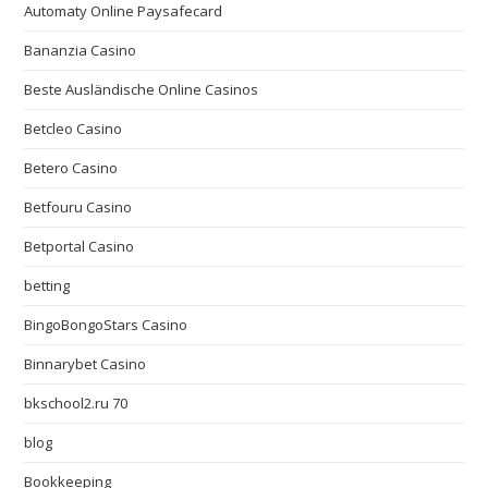
Automaty Online Paysafecard
Bananzia Casino
Beste Ausländische Online Casinos
Betcleo Casino
Betero Casino
Betfouru Casino
Betportal Casino
betting
BingoBongoStars Casino
Binnarybet Casino
bkschool2.ru 70
blog
Bookkeeping