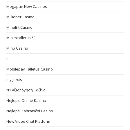
Megapari New Casinos
Millioner Casino
MineBit Casino
Minimitalletus 5E
Mino Casino
misc
Mobilepay Talletus Casino
my_texts
N1 Αξιολόγηση Καζίνο
Nejlepsi Online Kasina
Nejlepší Zahraniční Casino
New Video Chat Platform