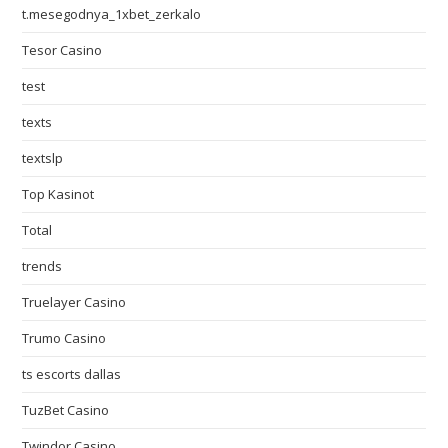
t.mesegodnya_1xbet_zerkalo
Tesor Casino
test
texts
textslp
Top Kasinot
Total
trends
Truelayer Casino
Trumo Casino
ts escorts dallas
TuzBet Casino
Twindor Casino