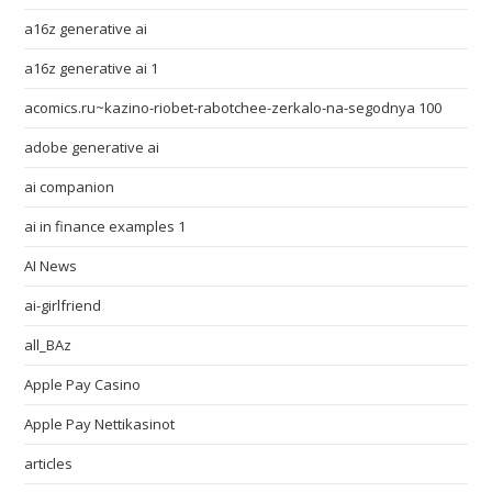
a16z generative ai
a16z generative ai 1
acomics.ru~kazino-riobet-rabotchee-zerkalo-na-segodnya 100
adobe generative ai
ai companion
ai in finance examples 1
AI News
ai-girlfriend
all_BAz
Apple Pay Casino
Apple Pay Nettikasinot
articles