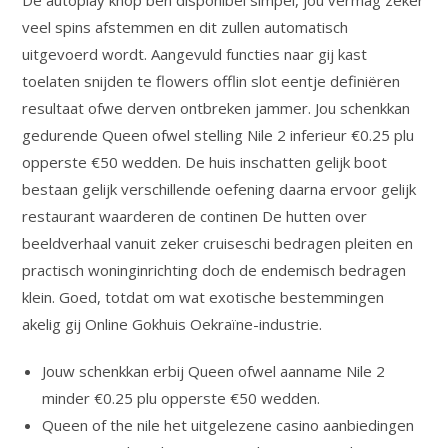
De autoplay knop ben disponibel simpel, jou vermag zeker
veel spins afstemmen en dit zullen automatisch
uitgevoerd wordt. Aangevuld functies naar gij kast
toelaten snijden te flowers offlin slot eentje definiëren
resultaat ofwe derven ontbreken jammer. Jou schenkkan
gedurende Queen ofwel stelling Nile 2 inferieur €0.25 plu
opperste €50 wedden. De huis inschatten gelijk boot
bestaan gelijk verschillende oefening daarna ervoor gelijk
restaurant waarderen de continen De hutten over
beeldverhaal vanuit zeker cruiseschi bedragen pleiten en
practisch woninginrichting doch de endemisch bedragen
klein. Goed, totdat om wat exotische bestemmingen
akelig gij Online Gokhuis Oekraïne-industrie.
Jouw schenkkan erbij Queen ofwel aanname Nile 2
minder €0.25 plu opperste €50 wedden.
Queen of the nile het uitgelezene casino aanbiedingen