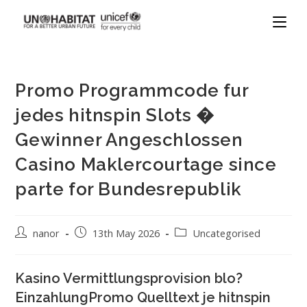
Promo Programmcode fur
jedes hitnspin Slots �
Gewinner Angeschlossen
Casino Maklercourtage since
parte for Bundesrepublik
nanor
13th May 2026
Uncategorised
Kasino Vermittlungsprovision blo?
EinzahlungPromo Quelltext je hitnspin