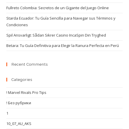
Fullreto Colombia: Secretos de un Gigante del Juego Online
Starda Ecuador: Tu Guía Sencilla para Navegar sus Términos y
Condiciones
Spil Ansvarligt: Sådan Sikrer Casino IncaSpin Din Tryghed
Betara: Tu Guía Definitiva para Elegir la Ranura Perfecta en Perú
Recent Comments
Categories
! Marvel Rivals Pro Tips
! Без рубрики
1
10_07_AU_AKS