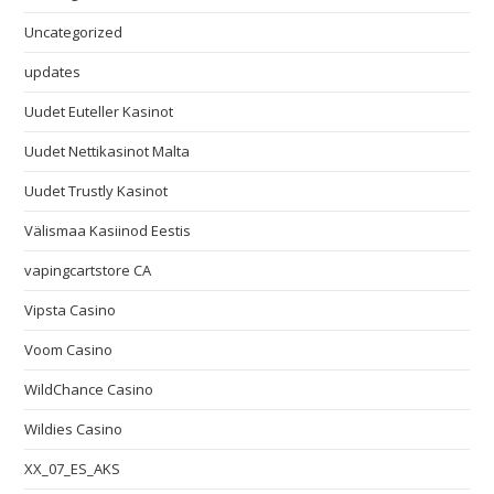
Uncategorized
updates
Uudet Euteller Kasinot
Uudet Nettikasinot Malta
Uudet Trustly Kasinot
Välismaa Kasiinod Eestis
vapingcartstore CA
Vipsta Casino
Voom Casino
WildChance Casino
Wildies Casino
XX_07_ES_AKS