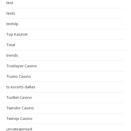
test
texts
textslp
Top Kasinot
Total
trends
Truelayer Casino
Trumo Casino
ts escorts dallas
TuzBet Casino
Twindor Casino
Twinqo Casino
uncategorised