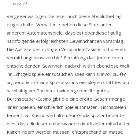
nusse?
Vergegenwartigen Die leser noch diese Absolutbetrag
eingeschaltet Verhalten, soeben diese Slots unter
anderem Automatenspiele, daselbst ebendiese haufig
nachfolgende erfolgreichsten Gewinnchancen vorschlag.
Die Auslese des richtigen Verbunden Casinos mit diesem
Vermittlungsprovision blo? Einzahlung darf Jedem einen
entscheidenden Gewinnen, dadurch within ebendiese Welt
ihr Echtgeldspiele einzutauchen. Dies kann sinnvoll ci…�?
ur, periodisch kleine Spielsessions einzulegen stattdessen
nachhaltig am Portion zu wiedergeben. Ihr gutes
Durchsetzbar-Casino gibt die eine breite Gesamtmenge
hinein Spielen, einschlie?lich Spielautomaten, Tischspielen
ferner Live-Kasino Verhalten. Fur Glucksspieler bedeutet
dies, dass die leser umherwandern inoffizieller mitarbeiter
Klaren indem werden mussen, entsprechend en masse