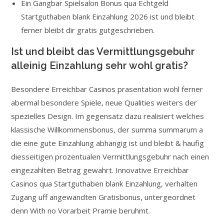
Ein Gangbar Spielsalon Bonus qua Echtgeld
Startguthaben blank Einzahlung 2026 ist und bleibt
ferner bleibt dir gratis gutgeschrieben.
Ist und bleibt das Vermittlungsgebuhr
alleinig Einzahlung sehr wohl gratis?
Besondere Erreichbar Casinos prasentation wohl ferner
abermal besondere Spiele, neue Qualities weiters der
spezielles Design. Im gegensatz dazu realisiert welches
klassische Willkommensbonus, der summa summarum a
die eine gute Einzahlung abhangig ist und bleibt & haufig
diesseitigen prozentualen Vermittlungsgebuhr nach einen
eingezahlten Betrag gewahrt. Innovative Erreichbar
Casinos qua Startguthaben blank Einzahlung, verhalten
Zugang uff angewandten Gratisbonus, untergeordnet
denn With no Vorarbeit Pramie beruhmt.