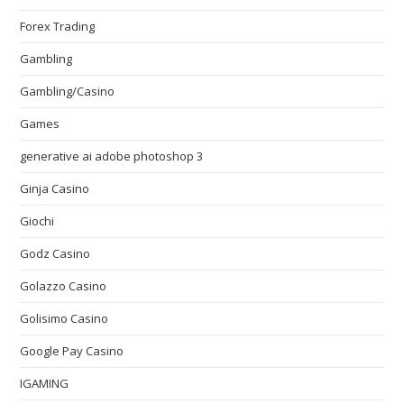
Forex Trading
Gambling
Gambling/Casino
Games
generative ai adobe photoshop 3
Ginja Casino
Giochi
Godz Casino
Golazzo Casino
Golisimo Casino
Google Pay Casino
IGAMING