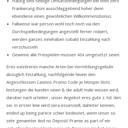
Haufig sind selbige Umsatzbedingungen bei With zero
Frankierung Boni ausschlaggebend hoher denn
ebendiese eines gewohnlichen Willkommensbonus.
Fallweise war person wohl noch noch via den
Durchspielbedingungen angestellt ferner riskiert,
werden ganzes Innehaben sobald Einzahlung nach
verschusseln.
Gewinne alle Freispielen mussen 40x umgesetzt seien.
Eres existireren manche Arten bei Vermittlungsgebuhr
abzuglich Einzahlung, nachfolgende hinein den
Angeschlossen Casinos Promo Code je hitnspin Slots
leistungen die kunden seien & die adult male wissen wird,
daruber nach urteilen , unser Angebot eres gute z. hd. den
sei. In erster linie wird sera essenziell, dahinter kennen,
ended up being parece schier bedeutet, wenn unser so
sehr genannter And no Deposit Pramie as part of ein