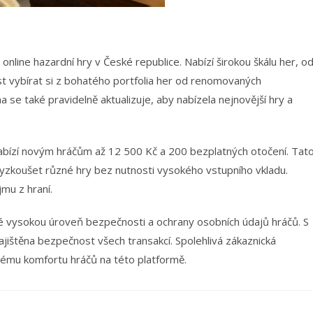
nline hazardní hry v České republice. Nabízí širokou škálu her, o
st vybírat si z bohatého portfolia her od renomovaných
ma se také pravidelně aktualizuje, aby nabízela nejnovější hry a
 nabízí novým hráčům až 12 500 Kč a 200 bezplatných otočení. Tat
í vyzkoušet různé hry bez nutnosti vysokého vstupního vkladu.
jmu z hraní.
aké vysokou úroveň bezpečnosti a ochrany osobních údajů hráčů. S
jištěna bezpečnost všech transakcí. Spolehlivá zákaznická
vému komfortu hráčů na této platformě.