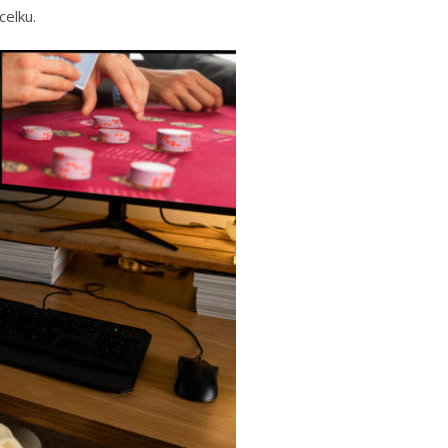
celku.