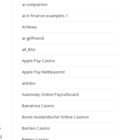
ai companion
ai in finance examples 1
AI News
ai-girlfriend
all_BAz
Apple Pay Casino
Apple Pay Nettikasinot
y
articles
Automaty Online Paysafecard
Bananzia Casino
Beste Ausländische Online Casinos
e
Betcleo Casino
í
Betero Casino