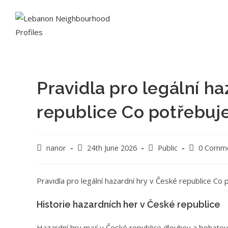
Pravidla pro legální ha
republice Co potřebuj
nanor
24th June 2026
Public
0 Comm
Pravidla pro legální hazardní hry v České republice Co
Historie hazardních her v České republice
Hazardní hry mají v České republice dlouhou a bohatou