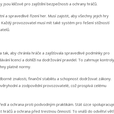
y jsou klíčové pro zajištění bezpečnosti a ochrany hráčů.
í a spravedlivé řízení her. Musí zajistit, aby všechny jejich hry
i. Každý provozovatel musí mít také systém pro řešení stížností
atelů.
 tak, aby chránila hráče a zajišťovala spravedlivé podmínky pro
vání licencí a dohlíží na dodržování pravidel. To zahrnuje kontrol
echny platné normy.
borné znalosti, finanční stabilitu a schopnost dodržovat zákony.
ůvěryhodní a zodpovědní provozovatelé, což prospívá celému
ředí a ochrana proti podvodným praktikám. Stát úzce spolupracuj
ost hráčů a ochrana před trestnou činností. To vnáší do odvětví větš