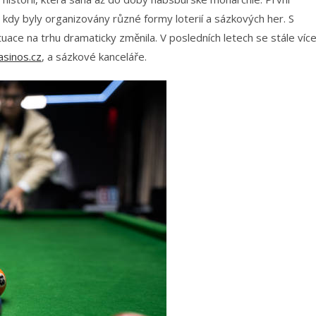
 kdy byly organizovány různé formy loterií a sázkových her. S
uace na trhu dramaticky změnila. V posledních letech se stále víc
asinos.cz
, a sázkové kanceláře.