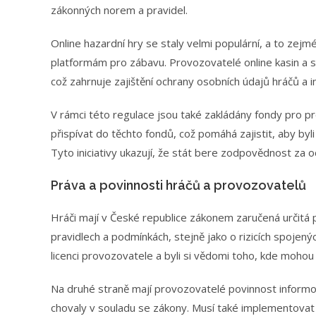
zákonných norem a pravidel.
Online hazardní hry se staly velmi populární, a to ze
platformám pro zábavu. Provozovatelé online kasin a sá
což zahrnuje zajištění ochrany osobních údajů hráčů a 
V rámci této regulace jsou také zakládány fondy pro pr
přispívat do těchto fondů, což pomáhá zajistit, aby byl
Tyto iniciativy ukazují, že stát bere zodpovědnost za 
Práva a povinnosti hráčů a provozovatelů
Hráči mají v České republice zákonem zaručená určitá p
pravidlech a podmínkách, stejně jako o rizicích spojený
licenci provozovatele a byli si vědomi toho, kde mohou 
Na druhé straně mají provozovatelé povinnost informova
chovaly v souladu se zákony. Musí také implementovat