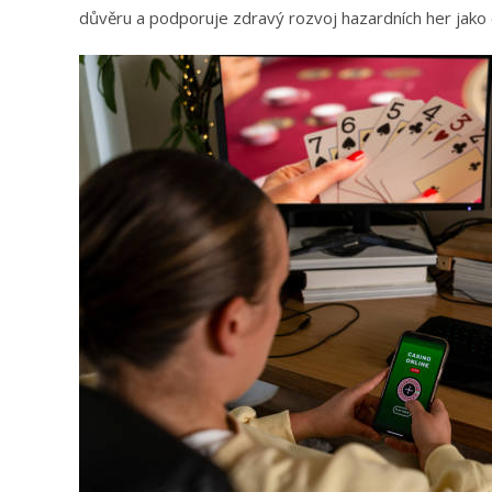
důvěru a podporuje zdravý rozvoj hazardních her jako 