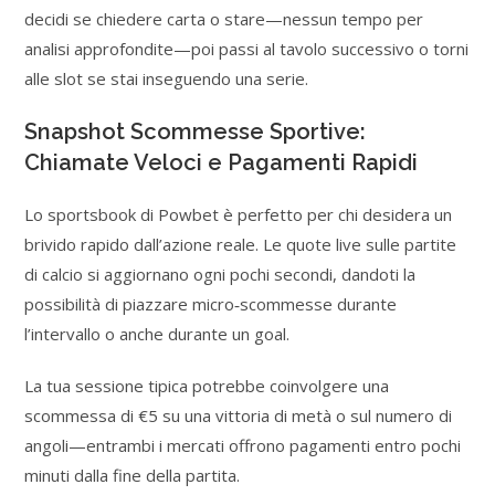
decidi se chiedere carta o stare—nessun tempo per
analisi approfondite—poi passi al tavolo successivo o torni
alle slot se stai inseguendo una serie.
Snapshot Scommesse Sportive:
Chiamate Veloci e Pagamenti Rapidi
Lo sportsbook di Powbet è perfetto per chi desidera un
brivido rapido dall’azione reale. Le quote live sulle partite
di calcio si aggiornano ogni pochi secondi, dandoti la
possibilità di piazzare micro‑scommesse durante
l’intervallo o anche durante un goal.
La tua sessione tipica potrebbe coinvolgere una
scommessa di €5 su una vittoria di metà o sul numero di
angoli—entrambi i mercati offrono pagamenti entro pochi
minuti dalla fine della partita.