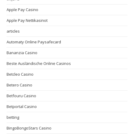
Apple Pay Casino
Apple Pay Nettikasinot
articles
Automaty Online Paysafecard
Bananzia Casino
Beste Ausländische Online Casinos
Betcleo Casino
Betero Casino
Betfouru Casino
Betportal Casino
betting
BingoBongoStars Casino