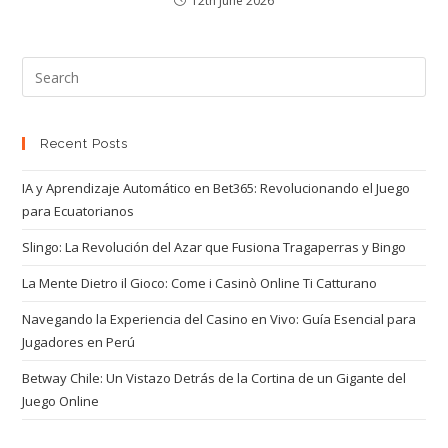
12th June 2026
Recent Posts
IA y Aprendizaje Automático en Bet365: Revolucionando el Juego
para Ecuatorianos
Slingo: La Revolución del Azar que Fusiona Tragaperras y Bingo
La Mente Dietro il Gioco: Come i Casinò Online Ti Catturano
Navegando la Experiencia del Casino en Vivo: Guía Esencial para
Jugadores en Perú
Betway Chile: Un Vistazo Detrás de la Cortina de un Gigante del
Juego Online