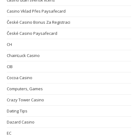
casino utan svensk licens
Casino Vklad Přes Paysafecard
České Casino Bonus Za Registraci
České Casino Paysafecard
CH
ChainLuck Casino
CIB
Cocoa Casino
Computers, Games
Crazy Tower Сasino
Dating Tips
Dazard Casino
EC