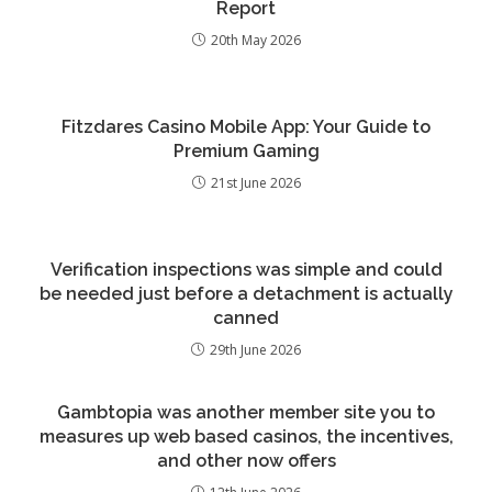
Report
20th May 2026
Fitzdares Casino Mobile App: Your Guide to
Premium Gaming
21st June 2026
Verification inspections was simple and could
be needed just before a detachment is actually
canned
29th June 2026
Gambtopia was another member site you to
measures up web based casinos, the incentives,
and other now offers