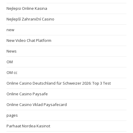
Nejlepsi Online Kasina
Nejlepší Zahraniční Casino
new
New Video Chat Platform
News
OM
OM cc
Online Casino Deutschland für Schweizer 2026: Top 3 Test
Online Casino Paysafe
Online Casino Vklad Paysafecard
pages
Parhaat Nordea Kasinot