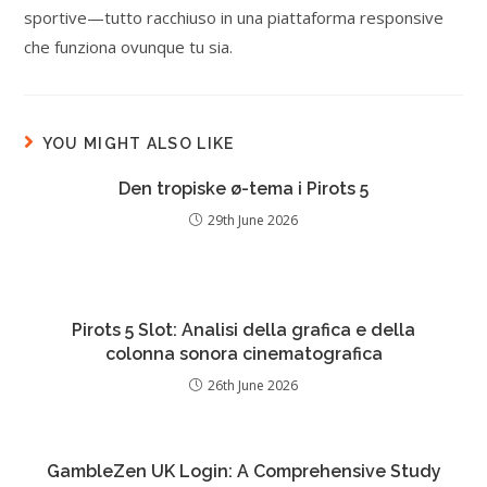
sportive—tutto racchiuso in una piattaforma responsive
che funziona ovunque tu sia.
YOU MIGHT ALSO LIKE
Den tropiske ø-tema i Pirots 5
29th June 2026
Pirots 5 Slot: Analisi della grafica e della
colonna sonora cinematografica
26th June 2026
GambleZen UK Login: A Comprehensive Study