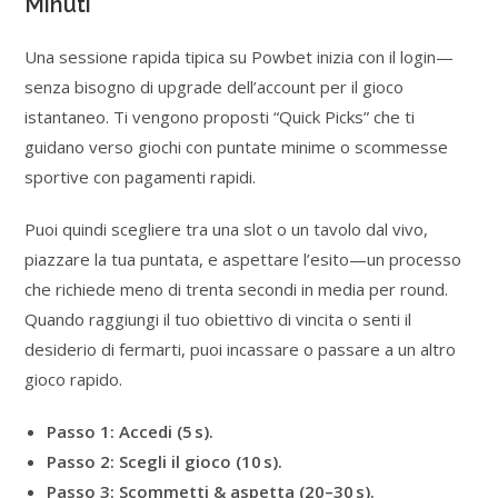
Minuti
Una sessione rapida tipica su Powbet inizia con il login—
senza bisogno di upgrade dell’account per il gioco
istantaneo. Ti vengono proposti “Quick Picks” che ti
guidano verso giochi con puntate minime o scommesse
sportive con pagamenti rapidi.
Puoi quindi scegliere tra una slot o un tavolo dal vivo,
piazzare la tua puntata, e aspettare l’esito—un processo
che richiede meno di trenta secondi in media per round.
Quando raggiungi il tuo obiettivo di vincita o senti il
desiderio di fermarti, puoi incassare o passare a un altro
gioco rapido.
Passo 1: Accedi (5 s).
Passo 2: Scegli il gioco (10 s).
Passo 3: Scommetti & aspetta (20–30 s).