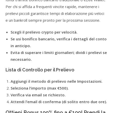
Per chi si affida a frequenti vincite rapide, mantenere i
prelievi piccoli garantisce tempi di elaborazione più veloci
e un bankroll sempre pronto per la prossima sessione.
Scegli il prelievo crypto per velocità.
Se usi bonifico bancario, verifica i dettagli del conto
in anticipo.
Evita di superare i limiti giornalieri; dividi i prelievi se
necessario.
Lista di Controllo per il Prelievo
Aggiungi il metodo di prelievo nelle Impostazioni.
Seleziona l’importo (max €500).
Verifica via email se richiesto.
Attendi l’email di conferma (di solito entro due ore).
Ottieni Bonus 100% fino a €100! Prendi la