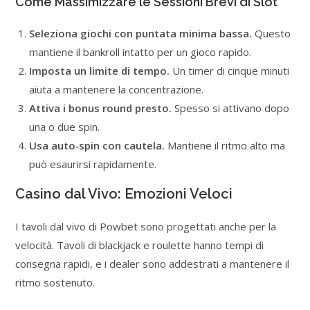
Come Massimizzare le Sessioni Brevi di Slot
Seleziona giochi con puntata minima bassa.
Questo
mantiene il bankroll intatto per un gioco rapido.
Imposta un limite di tempo.
Un timer di cinque minuti
aiuta a mantenere la concentrazione.
Attiva i bonus round presto.
Spesso si attivano dopo
una o due spin.
Usa auto‑spin con cautela.
Mantiene il ritmo alto ma
può esaurirsi rapidamente.
Casino dal Vivo: Emozioni Veloci
I tavoli dal vivo di Powbet sono progettati anche per la
velocità. Tavoli di blackjack e roulette hanno tempi di
consegna rapidi, e i dealer sono addestrati a mantenere il
ritmo sostenuto.