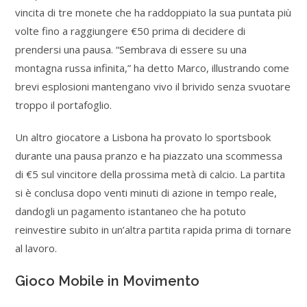
vincita di tre monete che ha raddoppiato la sua puntata più
volte fino a raggiungere €50 prima di decidere di
prendersi una pausa. “Sembrava di essere su una
montagna russa infinita,” ha detto Marco, illustrando come
brevi esplosioni mantengano vivo il brivido senza svuotare
troppo il portafoglio.
Un altro giocatore a Lisbona ha provato lo sportsbook
durante una pausa pranzo e ha piazzato una scommessa
di €5 sul vincitore della prossima metà di calcio. La partita
si è conclusa dopo venti minuti di azione in tempo reale,
dandogli un pagamento istantaneo che ha potuto
reinvestire subito in un’altra partita rapida prima di tornare
al lavoro.
Gioco Mobile in Movimento