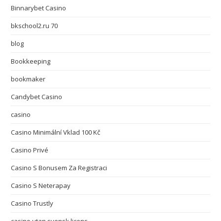
Binnarybet Casino
bkschool2.ru 70
blog
Bookkeeping
bookmaker
Candybet Casino
casino
Casino Minimální Vklad 100 Kč
Casino Privé
Casino S Bonusem Za Registraci
Casino S Neterapay
Casino Trustly