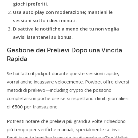
giochi preferiti.
Usa auto‑play con moderazione; mantieni le
sessioni sotto i dieci minuti.
Disattiva le notifiche a meno che tu non voglia
avvisi istantanei su bonus.
Gestione dei Prelievi Dopo una Vincita
Rapida
Se hai fatto il jackpot durante queste sessioni rapide,
vorrai anche incassare velocemente. Powbet offre diversi
metodi di prelievo—including crypto che possono
completarsi in poche ore se si rispettano i limiti giornalieri
di €500 per transazione.
Potresti notare che prelievi più grandi a volte richiedono
più tempo per verifiche manuali, specialmente se invii
fondi tramite bonifico bancario tradizionale o eZee Wallet.