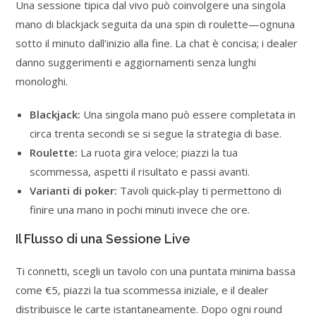
Una sessione tipica dal vivo può coinvolgere una singola
mano di blackjack seguita da una spin di roulette—ognuna
sotto il minuto dall’inizio alla fine. La chat è concisa; i dealer
danno suggerimenti e aggiornamenti senza lunghi
monologhi.
Blackjack:
Una singola mano può essere completata in
circa trenta secondi se si segue la strategia di base.
Roulette:
La ruota gira veloce; piazzi la tua
scommessa, aspetti il risultato e passi avanti.
Varianti di poker:
Tavoli quick‑play ti permettono di
finire una mano in pochi minuti invece che ore.
Il Flusso di una Sessione Live
Ti connetti, scegli un tavolo con una puntata minima bassa
come €5, piazzi la tua scommessa iniziale, e il dealer
distribuisce le carte istantaneamente. Dopo ogni round