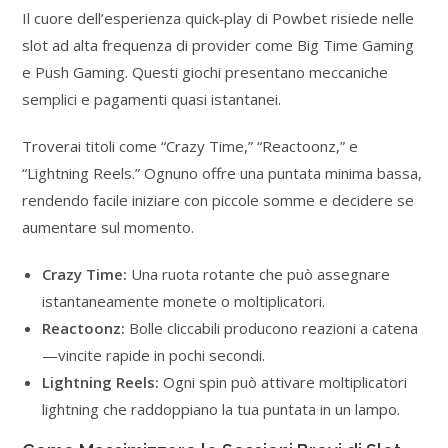
Il cuore dell’esperienza quick‑play di Powbet risiede nelle
slot ad alta frequenza di provider come Big Time Gaming
e Push Gaming. Questi giochi presentano meccaniche
semplici e pagamenti quasi istantanei.
Troverai titoli come “Crazy Time,” “Reactoonz,” e
“Lightning Reels.” Ognuno offre una puntata minima bassa,
rendendo facile iniziare con piccole somme e decidere se
aumentare sul momento.
Crazy Time:
Una ruota rotante che può assegnare
istantaneamente monete o moltiplicatori.
Reactoonz:
Bolle cliccabili producono reazioni a catena
—vincite rapide in pochi secondi.
Lightning Reels:
Ogni spin può attivare moltiplicatori
lightning che raddoppiano la tua puntata in un lampo.