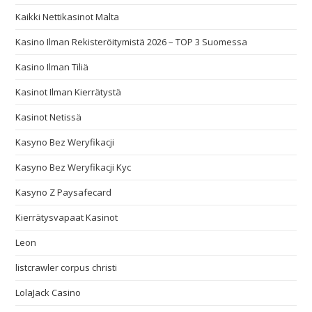
Kaikki Nettikasinot Malta
Kasino Ilman Rekisteröitymistä 2026 – TOP 3 Suomessa
Kasino Ilman Tiliä
Kasinot Ilman Kierrätystä
Kasinot Netissä
Kasyno Bez Weryfikacji
Kasyno Bez Weryfikacji Kyc
Kasyno Z Paysafecard
Kierrätysvapaat Kasinot
Leon
listcrawler corpus christi
LolaJack Casino