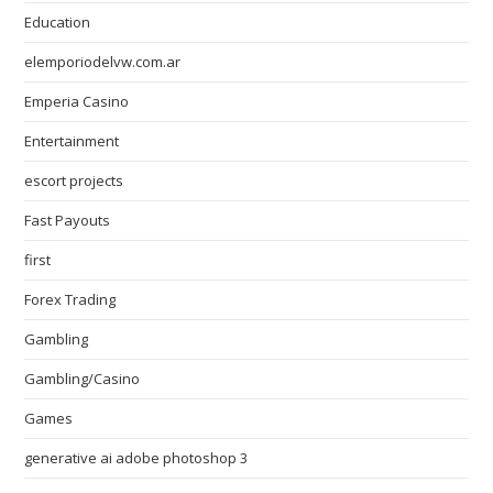
Education
elemporiodelvw.com.ar
Emperia Casino
Entertainment
escort projects
Fast Payouts
first
Forex Trading
Gambling
Gambling/Casino
Games
generative ai adobe photoshop 3