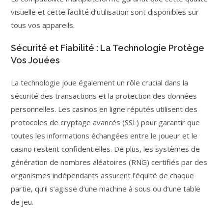
visuelle et cette facilité d’utilisation sont disponibles sur
tous vos appareils.
Sécurité et Fiabilité : La Technologie Protège
Vos Jouées
La technologie joue également un rôle crucial dans la
sécurité des transactions et la protection des données
personnelles. Les casinos en ligne réputés utilisent des
protocoles de cryptage avancés (SSL) pour garantir que
toutes les informations échangées entre le joueur et le
casino restent confidentielles. De plus, les systèmes de
génération de nombres aléatoires (RNG) certifiés par des
organismes indépendants assurent l’équité de chaque
partie, qu’il s’agisse d’une machine à sous ou d’une table
de jeu.