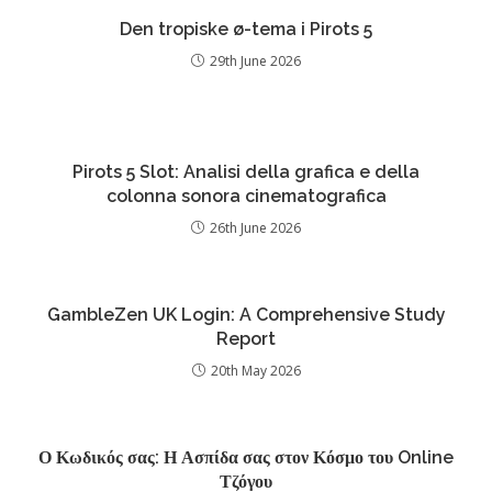
Den tropiske ø-tema i Pirots 5
29th June 2026
Pirots 5 Slot: Analisi della grafica e della
colonna sonora cinematografica
26th June 2026
GambleZen UK Login: A Comprehensive Study
Report
20th May 2026
Ο Κωδικός σας: Η Ασπίδα σας στον Κόσμο του Online
Τζόγου