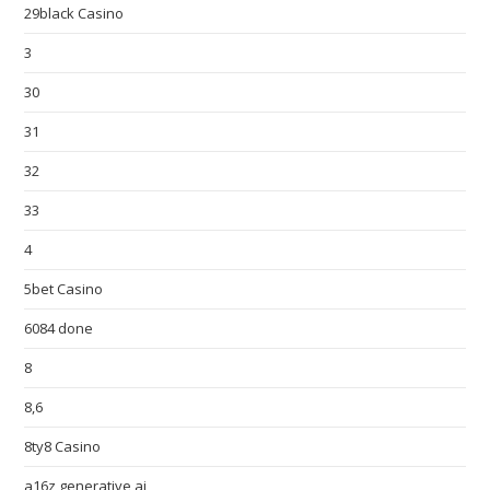
29black Casino
3
30
31
32
33
4
5bet Casino
6084 done
8
8,6
8ty8 Casino
a16z generative ai