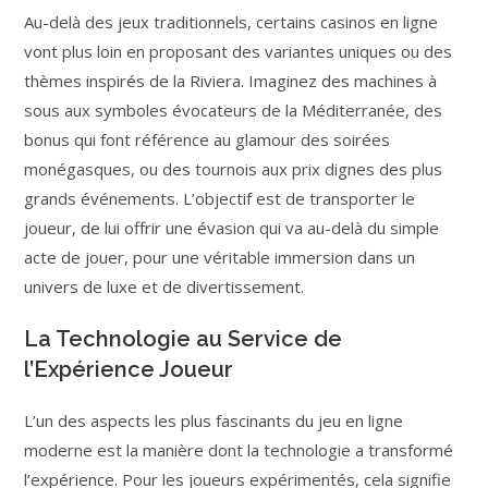
Au-delà des jeux traditionnels, certains casinos en ligne
vont plus loin en proposant des variantes uniques ou des
thèmes inspirés de la Riviera. Imaginez des machines à
sous aux symboles évocateurs de la Méditerranée, des
bonus qui font référence au glamour des soirées
monégasques, ou des tournois aux prix dignes des plus
grands événements. L’objectif est de transporter le
joueur, de lui offrir une évasion qui va au-delà du simple
acte de jouer, pour une véritable immersion dans un
univers de luxe et de divertissement.
La Technologie au Service de
l’Expérience Joueur
L’un des aspects les plus fascinants du jeu en ligne
moderne est la manière dont la technologie a transformé
l’expérience. Pour les joueurs expérimentés, cela signifie