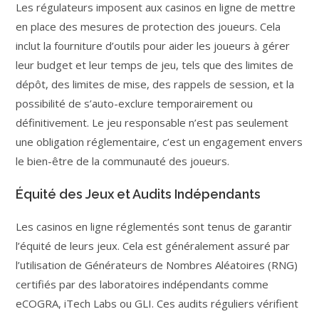
Les régulateurs imposent aux casinos en ligne de mettre
en place des mesures de protection des joueurs. Cela
inclut la fourniture d’outils pour aider les joueurs à gérer
leur budget et leur temps de jeu, tels que des limites de
dépôt, des limites de mise, des rappels de session, et la
possibilité de s’auto-exclure temporairement ou
définitivement. Le jeu responsable n’est pas seulement
une obligation réglementaire, c’est un engagement envers
le bien-être de la communauté des joueurs.
Équité des Jeux et Audits Indépendants
Les casinos en ligne réglementés sont tenus de garantir
l’équité de leurs jeux. Cela est généralement assuré par
l’utilisation de Générateurs de Nombres Aléatoires (RNG)
certifiés par des laboratoires indépendants comme
eCOGRA, iTech Labs ou GLI. Ces audits réguliers vérifient