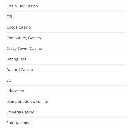
ChainLuck Casino
CIB
Cocoa Casino
Computers, Games
Crazy Tower Сasino
Dating Tips
Dazard Casino
EC
Education
elemporiodelvw.com.ar
Emperia Casino
Entertainment