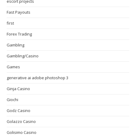
escort projects
Fast Payouts
first
Forex Trading
Gambling
Gambling/Casino
Games
generative ai adobe photoshop 3
Ginja Casino
Giochi
Godz Casino
Golazzo Casino
Golisimo Casino