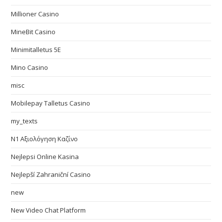
Millioner Casino
MineBit Casino
Minimitalletus 5E
Mino Casino
misc
Mobilepay Talletus Casino
my_texts
N1 Αξιολόγηση Καζίνο
Nejlepsi Online Kasina
Nejlepší Zahraniční Casino
new
New Video Chat Platform