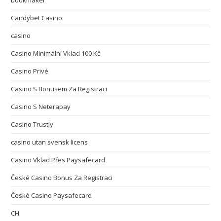
bookmaker
Candybet Casino
casino
Casino Minimální Vklad 100 Kč
Casino Privé
Casino S Bonusem Za Registraci
Casino S Neterapay
Casino Trustly
casino utan svensk licens
Casino Vklad Přes Paysafecard
České Casino Bonus Za Registraci
České Casino Paysafecard
CH