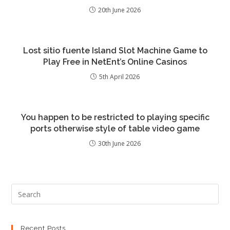
20th June 2026
Lost sitio fuente Island Slot Machine Game to
Play Free in NetEnt’s Online Casinos
5th April 2026
You happen to be restricted to playing specific
ports otherwise style of table video game
30th June 2026
Recent Posts