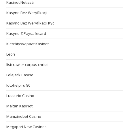
Kasinot Netissä
Kasyno Bez Weryfikacji
Kasyno Bez Weryfikacji Kyc
Kasyno Z Paysafecard
Kierrätysvapaat Kasinot
Leon
listcrawler corpus christi
LolaJack Casino
lotohelp.ru 80
Lussurio Casino
Maltan Kasinot
Mamzinobet Casino
Megapari New Casinos