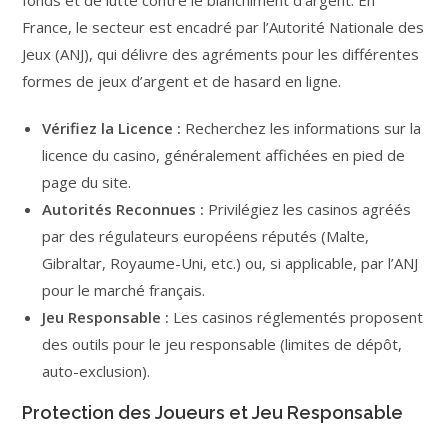
fonds et de lutte contre le blanchiment d’argent. En
France, le secteur est encadré par l’Autorité Nationale des
Jeux (ANJ), qui délivre des agréments pour les différentes
formes de jeux d’argent et de hasard en ligne.
Vérifiez la Licence :
Recherchez les informations sur la
licence du casino, généralement affichées en pied de
page du site.
Autorités Reconnues :
Privilégiez les casinos agréés
par des régulateurs européens réputés (Malte,
Gibraltar, Royaume-Uni, etc.) ou, si applicable, par l’ANJ
pour le marché français.
Jeu Responsable :
Les casinos réglementés proposent
des outils pour le jeu responsable (limites de dépôt,
auto-exclusion).
Protection des Joueurs et Jeu Responsable