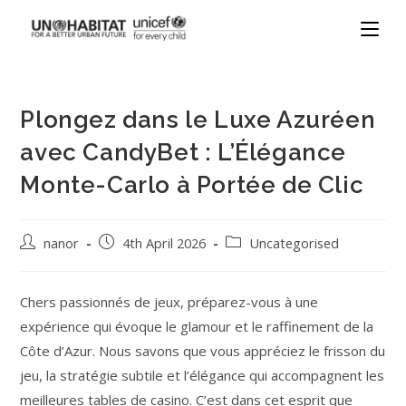
Plongez dans le Luxe Azuréen
avec CandyBet : L’Élégance
Monte-Carlo à Portée de Clic
nanor
4th April 2026
Uncategorised
Chers passionnés de jeux, préparez-vous à une
expérience qui évoque le glamour et le raffinement de la
Côte d’Azur. Nous savons que vous appréciez le frisson du
jeu, la stratégie subtile et l’élégance qui accompagnent les
meilleures tables de casino. C’est dans cet esprit que