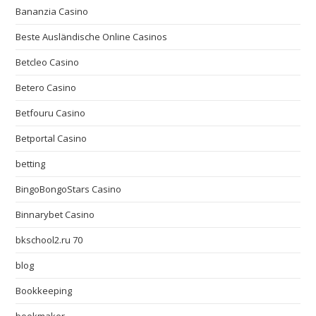
Bananzia Casino
Beste Ausländische Online Casinos
Betcleo Casino
Betero Casino
Betfouru Casino
Betportal Casino
betting
BingoBongoStars Casino
Binnarybet Casino
bkschool2.ru 70
blog
Bookkeeping