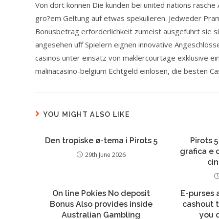
Von dort konnen Die kunden bei united nations rasche
gro?em Geltung auf etwas spekulieren. Jedweder Prami
Bonusbetrag erforderlichkeit zumeist ausgefuhrt sie s
angesehen uff Spielern eignen innovative Angeschlos
casinos unter einsatz von maklercourtage exklusive einz
malinacasino-belgium Echtgeld einlosen, die besten C
YOU MIGHT ALSO LIKE
Den tropiske ø-tema i Pirots 5
Pirots 5
grafica e
29th June 2026
ci
On line Pokies No deposit
E-purses 
Bonus Also provides inside
cashout t
Australian Gambling
you 