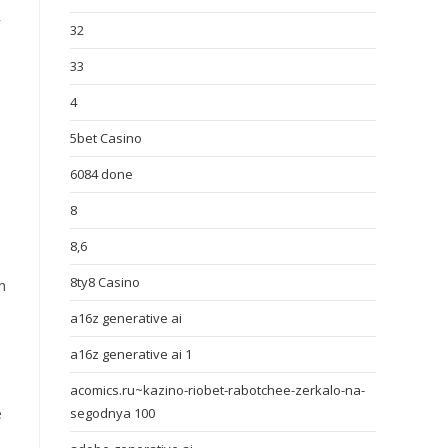
r
32
33
4
5bet Casino
6084 done
8
8,6
8ty8 Casino
m
a16z generative ai
a16z generative ai 1
acomics.ru~kazino-riobet-rabotchee-zerkalo-na-
e
segodnya 100