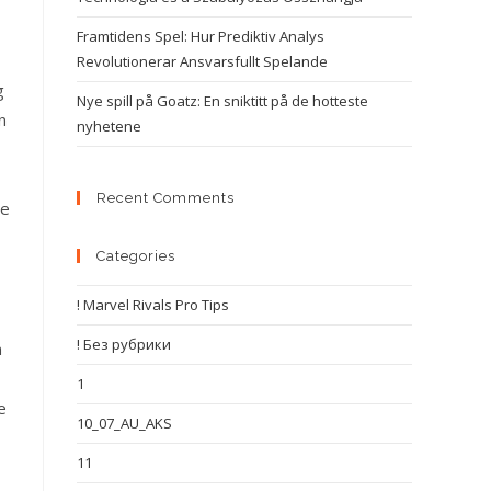
Framtidens Spel: Hur Prediktiv Analys
Revolutionerar Ansvarsfullt Spelande
g
Nye spill på Goatz: En sniktitt på de hotteste
n
nyhetene
Recent Comments
le
Categories
! Marvel Rivals Pro Tips
! Без рубрики
n
1
e
10_07_AU_AKS
11