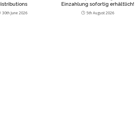
istributions
Einzahlung sofortig erhältlich!
30th June 2026
5th August 2026