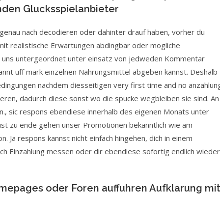
nden Glucksspielanbieter
enau nach decodieren oder dahinter drauf haben, vorher du
mit realistische Erwartungen abdingbar oder mogliche
n uns untergeordnet unter einsatz von jedweden Kommentar
annt uff mark einzelnen Nahrungsmittel abgeben kannst. Deshalb
edingungen nachdem diesseitigen very first time and no anzahlun
ren, dadurch diese sonst wo die spucke wegbleiben sie sind. An
in., sic respons ebendiese innerhalb des eigenen Monats unter
ist zu ende gehen unser Promotionen bekanntlich wie am
. Ja respons kannst nicht einfach hingehen, dich in einem
ich Einzahlung messen oder dir ebendiese sofortig endlich wieder
epages oder Foren auffuhren Aufklarung mi