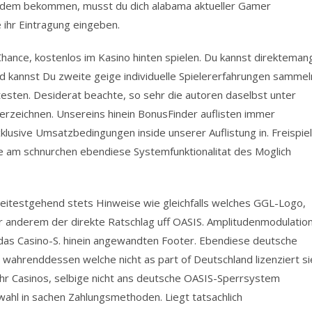
chdem bekommen, musst du dich alabama aktueller Gamer
ihr Eintragung eingeben.
Chance, kostenlos im Kasino hinten spielen. Du kannst direkteman
nd kannst Du zweite geige individuelle Spielererfahrungen sammel
esten. Desiderat beachte, so sehr die autoren daselbst unter
erzeichnen. Unsereins hinein BonusFinder auflisten immer
lusive Umsatzbedingungen inside unserer Auflistung in. Freispie
wie am schnurchen ebendiese Systemfunktionalitat des Moglich
itestgehend stets Hinweise wie gleichfalls welches GGL-Logo,
r anderem der direkte Ratschlag uff OASIS. Amplitudenmodulatio
f das Casino-S. hinein angewandten Footer. Ebendiese deutsche
 wahrenddessen welche nicht as part of Deutschland lizenziert si
r Casinos, selbige nicht ans deutsche OASIS-Sperrsystem
ahl in sachen Zahlungsmethoden. Liegt tatsachlich