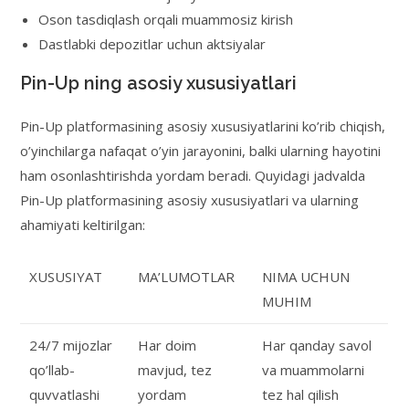
Oson tasdiqlash orqali muammosiz kirish
Dastlabki depozitlar uchun aktsiyalar
Pin-Up ning asosiy xususiyatlari
Pin-Up platformasining asosiy xususiyatlarini ko’rib chiqish,
o’yinchilarga nafaqat o’yin jarayonini, balki ularning hayotini
ham osonlashtirishda yordam beradi. Quyidagi jadvalda
Pin-Up platformasining asosiy xususiyatlari va ularning
ahamiyati keltirilgan:
XUSUSIYAT
MA’LUMOTLAR
NIMA UCHUN
MUHIM
24/7 mijozlar
Har doim
Har qanday savol
qo’llab-
mavjud, tez
va muammolarni
quvvatlashi
yordam
tez hal qilish