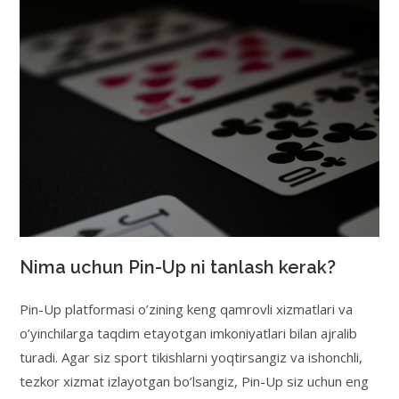
Nima uchun Pin-Up ni tanlash kerak?
Pin-Up platformasi o’zining keng qamrovli xizmatlari va
o’yinchilarga taqdim etayotgan imkoniyatlari bilan ajralib
turadi. Agar siz sport tikishlarni yoqtirsangiz va ishonchli,
tezkor xizmat izlayotgan bo’lsangiz, Pin-Up siz uchun eng