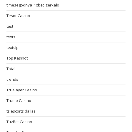
t.mesegodnya_1xbet_zerkalo
Tesor Casino
test
texts
textslp
Top Kasinot
Total
trends
Truelayer Casino
Trumo Casino
ts escorts dallas
TuzBet Casino