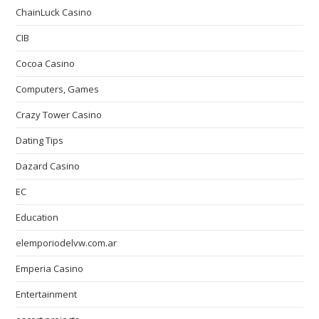
ChainLuck Casino
CIB
Cocoa Casino
Computers, Games
Crazy Tower Сasino
Dating Tips
Dazard Casino
EC
Education
elemporiodelvw.com.ar
Emperia Casino
Entertainment