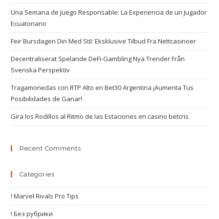
Una Semana de Juego Responsable: La Experiencia de un Jugador
Ecuatoriano
Feir Bursdagen Din Med Stil: Eksklusive Tilbud Fra Nettcasinoer
Decentraliserat Spelande DeFi-Gambling Nya Trender Från
Svenska Perspektiv
Tragamonedas con RTP Alto en Bet30 Argentina ¡Aumenta Tus
Posibilidades de Ganar!
Gira los Rodillos al Ritmo de las Estaciones en casino betcris
Recent Comments
Categories
! Marvel Rivals Pro Tips
! Без рубрики