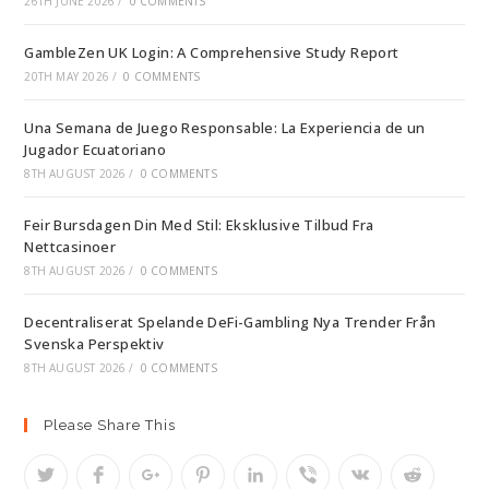
26TH JUNE 2026
/
0 COMMENTS
GambleZen UK Login: A Comprehensive Study Report
20TH MAY 2026
/
0 COMMENTS
Una Semana de Juego Responsable: La Experiencia de un
Jugador Ecuatoriano
8TH AUGUST 2026
/
0 COMMENTS
Feir Bursdagen Din Med Stil: Eksklusive Tilbud Fra
Nettcasinoer
8TH AUGUST 2026
/
0 COMMENTS
Decentraliserat Spelande DeFi-Gambling Nya Trender Från
Svenska Perspektiv
8TH AUGUST 2026
/
0 COMMENTS
Please Share This