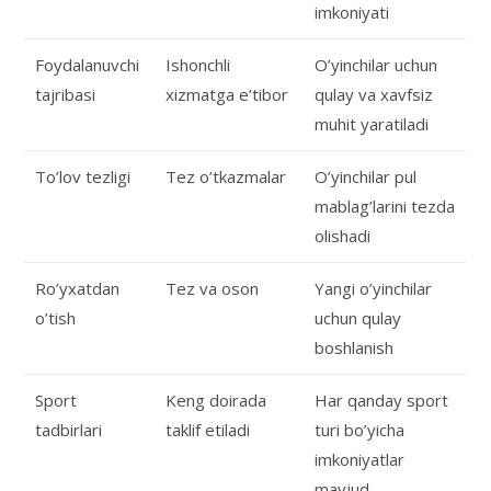
imkoniyati
Foydalanuvchi
Ishonchli
O’yinchilar uchun
tajribasi
xizmatga e’tibor
qulay va xavfsiz
muhit yaratiladi
To’lov tezligi
Tez o’tkazmalar
O’yinchilar pul
mablag’larini tezda
olishadi
Ro’yxatdan
Tez va oson
Yangi o’yinchilar
o’tish
uchun qulay
boshlanish
Sport
Keng doirada
Har qanday sport
tadbirlari
taklif etiladi
turi bo’yicha
imkoniyatlar
mavjud