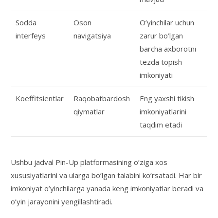
Sodda
Oson
O’yinchilar uchun
interfeys
navigatsiya
zarur bo’lgan
barcha axborotni
tezda topish
imkoniyati
Koeffitsientlar
Raqobatbardosh
Eng yaxshi tikish
qiymatlar
imkoniyatlarini
taqdim etadi
Ushbu jadval Pin-Up platformasining o’ziga xos
xususiyatlarini va ularga bo’lgan talabini ko’rsatadi. Har bir
imkoniyat o’yinchilarga yanada keng imkoniyatlar beradi va
o’yin jarayonini yengillashtiradi.