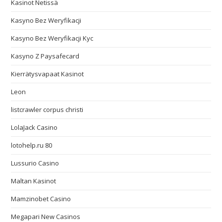
Kasinot Netissä
Kasyno Bez Weryfikacji
Kasyno Bez Weryfikacji Kyc
Kasyno Z Paysafecard
Kierrätysvapaat Kasinot
Leon
listcrawler corpus christi
LolaJack Casino
lotohelp.ru 80
Lussurio Casino
Maltan Kasinot
Mamzinobet Casino
Megapari New Casinos