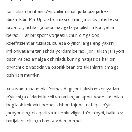
Jonli tikish tajribasi o’yinchilar uchun juda qiziqarli va
dinamikdir. Pin-Up platformasi o’zining intuitiv interfeysi
orqali o’yinchilarga oson navigatsiya qilish imkoniyatini
beradi. Har bir sport voqeasi uchun o’ziga xos
koeffitsientlar tuziladi, bu esa o’yinchilarga eng yaxshi
imkoniyatlarni tanlashda yordam beradi. Jonli tikish jarayoni
oson va tez amalga oshiriladi, buning natijasida har bir
o’yinchi o’z vaqtida va osonlik bilan o’z tikishlarini amalga
oshirishi mumkin.
Xususan, Pin-Up platformasidagi jonli tikish imkoniyatlari
o’yinchiga o’zlarini kuchli va tanlangan sport voqealari bilan
bog’lash imkonini beradi. Ushbu tajriba, nafaqat o’yin
jarayonining qiziqarli va interaktivligini ta’minlaydi, balki tez
natijalarni olishga ham yordam beradi.