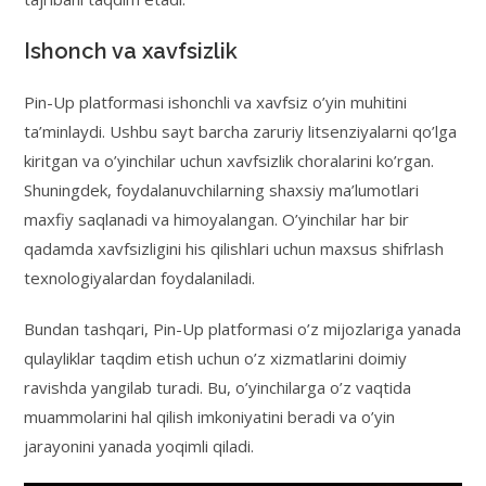
Ishonch va xavfsizlik
Pin-Up platformasi ishonchli va xavfsiz o’yin muhitini
ta’minlaydi. Ushbu sayt barcha zaruriy litsenziyalarni qo’lga
kiritgan va o’yinchilar uchun xavfsizlik choralarini ko’rgan.
Shuningdek, foydalanuvchilarning shaxsiy ma’lumotlari
maxfiy saqlanadi va himoyalangan. O’yinchilar har bir
qadamda xavfsizligini his qilishlari uchun maxsus shifrlash
texnologiyalardan foydalaniladi.
Bundan tashqari, Pin-Up platformasi o’z mijozlariga yanada
qulayliklar taqdim etish uchun o’z xizmatlarini doimiy
ravishda yangilab turadi. Bu, o’yinchilarga o’z vaqtida
muammolarini hal qilish imkoniyatini beradi va o’yin
jarayonini yanada yoqimli qiladi.