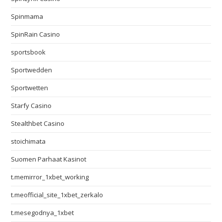
Spinmama
SpinRain Casino
sportsbook
Sportwedden
Sportwetten
Starfy Casino
Stealthbet Casino
stoichimata
Suomen Parhaat Kasinot
t.memirror_1xbet_working
t.meofficial_site_1xbet_zerkalo
t.mesegodnya_1xbet