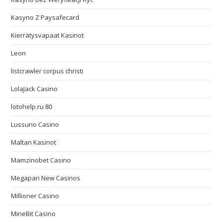
Kasyno Z Paysafecard
Kierrätysvapaat Kasinot
Leon
listcrawler corpus christi
LolaJack Casino
lotohelp.ru 80
Lussurio Casino
Maltan Kasinot
Mamzinobet Casino
Megapari New Casinos
Millioner Casino
MineBit Casino