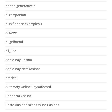
adobe generative ai
ai companion
ai in finance examples 1
AI News
ai-girlfriend
all_BAz
Apple Pay Casino
Apple Pay Nettikasinot
articles
Automaty Online Paysafecard
Bananzia Casino
Beste Ausländische Online Casinos