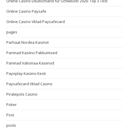
Online Casino Deutschland für Schweizer 2026: Top 3 Test
Online Casino Paysafe
Online Casino Vklad Paysafecard
pages
Parhaat Nordea Kasinot
Parimad Kasiino Pakkumised
Parimad Välismaa Kasiinod
Paynplay Kasiino Eesti
Paysafecard Vklad Casino
Piratepots Casino
Poker
Post
posts