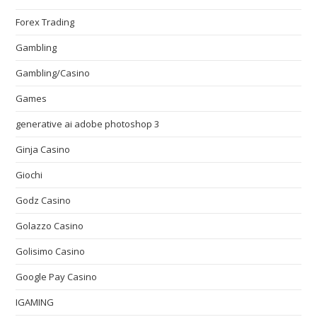
Forex Trading
Gambling
Gambling/Casino
Games
generative ai adobe photoshop 3
Ginja Casino
Giochi
Godz Casino
Golazzo Casino
Golisimo Casino
Google Pay Casino
IGAMING