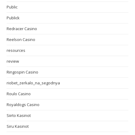
Public
Publick
Redracer Casino
Reelson Casino
resources
review
Ringospin Casino
riobet_zerkalo_na_segodnya
Roulo Casino
Royaldogs Casino
Siirto Kasinot
Siru Kasinot