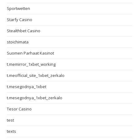
Sportwetten
Starfy Casino
Stealthbet Casino
stoichimata
Suomen Parhaat Kasinot
t.memirror_1xbet_working
t.meofficial_site_1xbet_zerkalo
t.mesegodnya_1xbet
t.mesegodnya_1xbet_zerkalo
Tesor Casino
test
texts