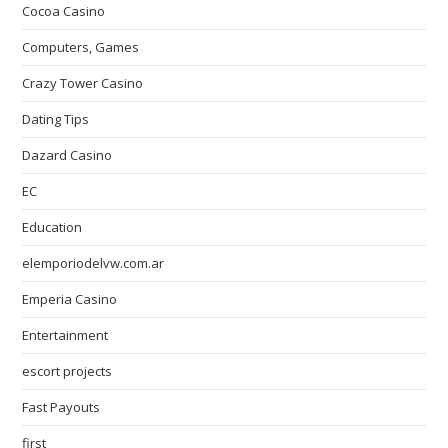
Cocoa Casino
Computers, Games
Crazy Tower Сasino
Dating Tips
Dazard Casino
EC
Education
elemporiodelvw.com.ar
Emperia Casino
Entertainment
escort projects
Fast Payouts
first