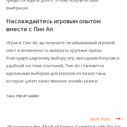
выигрыши.
Наслаждайтесь игровым опытом
вместе с Пин Ап
Играя в Пин Ап, вы получите незабываемый игровой
опыт и возможность выиграть крупные призы.
Благодаря широкому выбору игр, выгодным бонусам и
удобной системе платежей, Пин Ап становится
идеальным выбором для игроков из Казахстана,
которые ценят качественное онлайн казино.
TAGS:
PIN UP CASINO
Next Post
“Experience the Thrill of Online Gambling with Pin Up