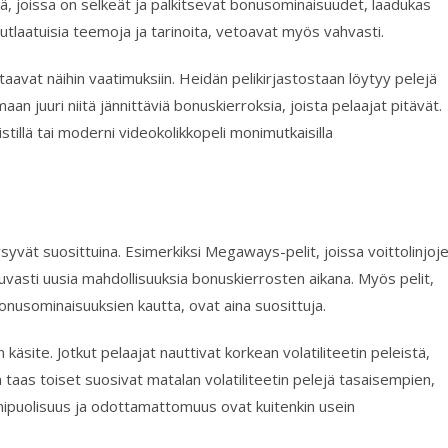
jä, joissa on selkeät ja palkitsevat bonusominaisuudet, laadukas
inutlaatuisia teemoja ja tarinoita, vetoavat myös vahvasti.
staavat näihin vaatimuksiin. Heidän pelikirjastostaan löytyy pelejä
maan juuri niitä jännittäviä bonuskierroksia, joista pelaajat pitävät.
tillä tai moderni videokolikkopeli monimutkaisilla
syvät suosittuina. Esimerkiksi Megaways-pelit, joissa voittolinjoj
uvasti uusia mahdollisuuksia bonuskierrosten aikana. Myös pelit,
 bonusominaisuuksien kautta, ovat aina suosittuja.
 käsite. Jotkut pelaajat nauttivat korkean volatiliteetin peleistä,
taas toiset suosivat matalan volatiliteetin pelejä tasaisempien,
ipuolisuus ja odottamattomuus ovat kuitenkin usein