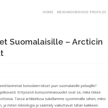
HOME
NEIGHBOURHOOD PROFILES
t Suomalaisille – Arcticin
at
ännittävimmät bonuskierrokset juuri suomalaisille pelaajille?
 jatkuvasti. Erityisesti bonusominaisuudet ovat se, mikä tekee
 tuottoisia. Tässä artikkelissa sukellamme syvemmälle siihen, miksi
, ja miten teknologia ja sääntely vaikuttavat tähän kaikkeen.