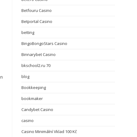
Betfouru Casino
Betportal Casino
betting
BingoBongoStars Casino
Binnarybet Casino
bkschool2.ru 70
en
blog
Bookkeeping
bookmaker
Candybet Casino
casino
Casino Minimální Vklad 100 Kč