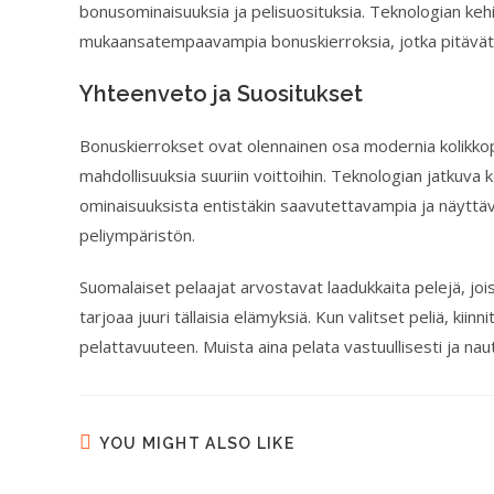
bonusominaisuuksia ja pelisuosituksia. Teknologian keh
mukaansatempaavampia bonuskierroksia, jotka pitävät p
Yhteenveto ja Suositukset
Bonuskierrokset ovat olennainen osa modernia kolikkopel
mahdollisuuksia suuriin voittoihin. Teknologian jatkuva
ominaisuuksista entistäkin saavutettavampia ja näyttävä
peliympäristön.
Suomalaiset pelaajat arvostavat laadukkaita pelejä, joi
tarjoaa juuri tällaisia elämyksiä. Kun valitset peliä, ki
pelattavuuteen. Muista aina pelata vastuullisesti ja na
YOU MIGHT ALSO LIKE