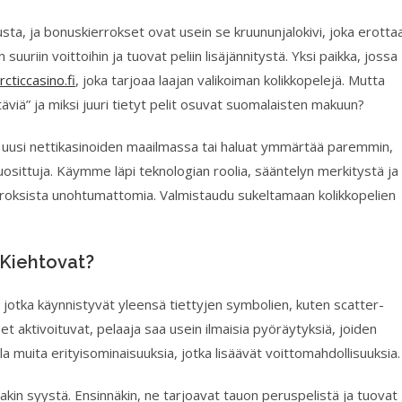
ta, ja bonuskierrokset ovat usein se kruununjalokivi, joka erotta
uriin voittoihin ja tuovat peliin lisäjännitystä. Yksi paikka, jossa
rcticcasino.fi
, joka tarjoaa laajan valikoiman kolikkopelejä. Mutta
täviä” ja miksi juuri tietyt pelit osuvat suomalaisten makuun?
let uusi nettikasinoiden maailmassa tai haluat ymmärtää paremmin,
suosittuja. Käymme läpi teknologian roolia, sääntelyn merkitystä ja
ierroksista unohtumattomia. Valmistaudu sukeltamaan kolikkopelien
 Kiehtovat?
 jotka käynnistyvät yleensä tiettyjen symbolien, kuten scatter-
t aktivoituvat, pelaaja saa usein ilmaisia pyöräytyksiä, joiden
lla muita erityisominaisuuksia, jotka lisäävät voittomahdollisuuksia.
kin syystä. Ensinnäkin, ne tarjoavat tauon peruspelistä ja tuovat