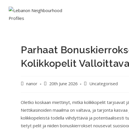
Parhaat Bonuskierrokse
Kolikkopelit Valloittav
nanor
20th June 2026
Uncategorised
Oletko koskaan miettinyt, mitkä kolikkopelit tarjoavat j
Nettikasinoiden maailma on valtava, ja tarjonta kasvaa
kolikkopeleistä todella viihdyttäviä ja potentiaalisesti
tietyt pelit ja niiden bonuskierrokset nousevat suosioon