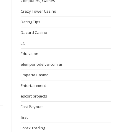
Computers, Games
Crazy Tower Сasino
Dating Tips
Dazard Casino
EC
Education
elemporiodelvw.com.ar
Emperia Casino
Entertainment
escort projects
Fast Payouts
first
Forex Trading