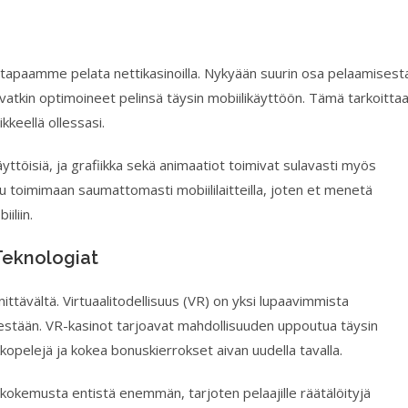
tapaamme pelata nettikasinoilla. Nykyään suurin osa pelaamisest
t ovatkin optimoineet pelinsä täysin mobiilikäyttöön. Tämä tarkoittaa
kkeellä ollessasi.
käyttöisiä, ja grafiikka sekä animaatiot toimivat sulavasti myös
u toimimaan saumattomasti mobiililaitteilla, joten et menetä
iliin.
Teknologiat
nittävältä. Virtuaalitodellisuus (VR) on yksi lupaavimmista
sestään. VR-kasinot tarjoavat mahdollisuuden uppoutua täysin
kopelejä ja kokea bonuskierrokset aivan uudella tavalla.
ikokemusta entistä enemmän, tarjoten pelaajille räätälöityjä