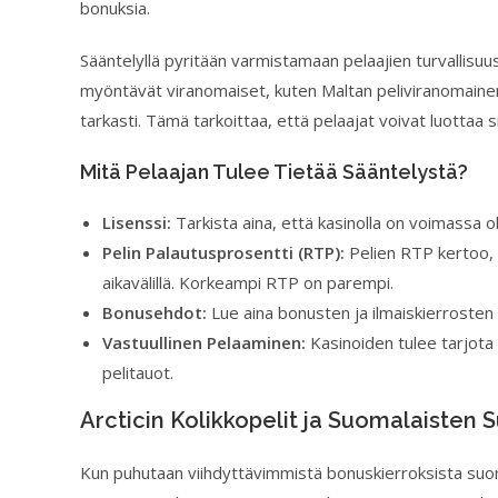
bonuksia.
Sääntelyllä pyritään varmistamaan pelaajien turvallisu
myöntävät viranomaiset, kuten Maltan peliviranomainen
tarkasti. Tämä tarkoittaa, että pelaajat voivat luottaa s
Mitä Pelaajan Tulee Tietää Sääntelystä?
Lisenssi:
Tarkista aina, että kasinolla on voimassa ol
Pelin Palautusprosentti (RTP):
Pelien RTP kertoo, k
aikavälillä. Korkeampi RTP on parempi.
Bonusehdot:
Lue aina bonusten ja ilmaiskierrosten e
Vastuullinen Pelaaminen:
Kasinoiden tulee tarjota 
pelitauot.
Arcticin Kolikkopelit ja Suomalaisten S
Kun puhutaan viihdyttävimmistä bonuskierroksista suomal