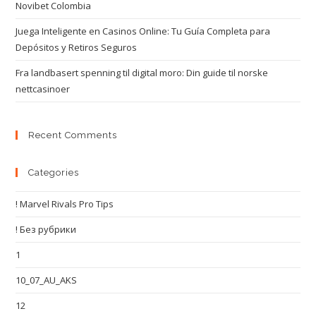
Novibet Colombia
Juega Inteligente en Casinos Online: Tu Guía Completa para
Depósitos y Retiros Seguros
Fra landbasert spenning til digital moro: Din guide til norske
nettcasinoer
Recent Comments
Categories
! Marvel Rivals Pro Tips
! Без рубрики
1
10_07_AU_AKS
12