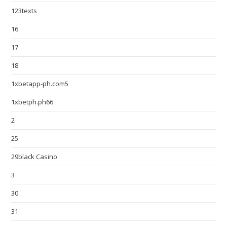
123texts
16
17
18
1xbetapp-ph.com5
1xbetph.ph66
2
25
29black Casino
3
30
31