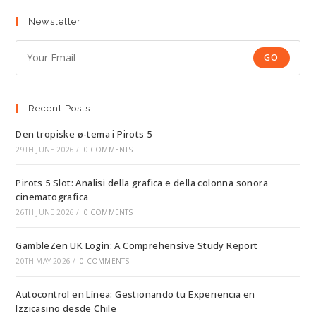
Newsletter
GO
Recent Posts
Den tropiske ø-tema i Pirots 5
29TH JUNE 2026
/
0 COMMENTS
Pirots 5 Slot: Analisi della grafica e della colonna sonora
cinematografica
26TH JUNE 2026
/
0 COMMENTS
GambleZen UK Login: A Comprehensive Study Report
20TH MAY 2026
/
0 COMMENTS
Autocontrol en Línea: Gestionando tu Experiencia en
Izzicasino desde Chile