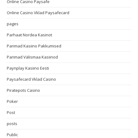
Online Casino Paysafe
Online Casino Vklad Paysafecard
pages
Parhaat Nordea Kasinot
Parimad Kasiino Pakkumised
Parimad Välismaa Kasiinod
Paynplay Kasiino Eesti
Paysafecard Vklad Casino
Piratepots Casino
Poker
Post
posts
Public