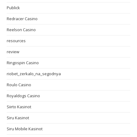
Publick
Redracer Casino
Reelson Casino
resources
review
Ringospin Casino
riobet_zerkalo_na_segodnya
Roulo Casino
Royaldogs Casino
Siirto Kasinot
Siru Kasinot
Siru Mobile Kasinot