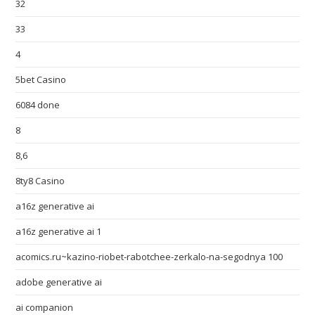
32
33
4
5bet Casino
6084 done
8
8,6
8ty8 Casino
a16z generative ai
a16z generative ai 1
acomics.ru~kazino-riobet-rabotchee-zerkalo-na-segodnya 100
adobe generative ai
ai companion