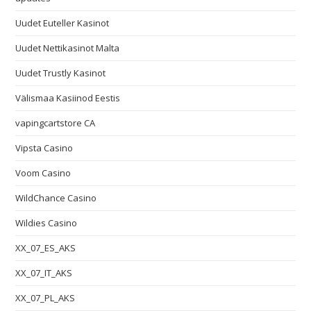
Uudet Euteller Kasinot
Uudet Nettikasinot Malta
Uudet Trustly Kasinot
Välismaa Kasiinod Eestis
vapingcartstore CA
Vipsta Casino
Voom Casino
WildChance Casino
Wildies Casino
XX_07_ES_AKS
XX_07_IT_AKS
XX_07_PL_AKS