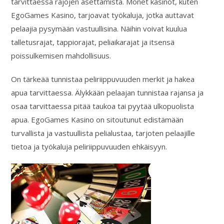
tarvittaessa rajojen asettamista. Monet kasinot, kuten
EgoGames Kasino, tarjoavat työkaluja, jotka auttavat
pelaajia pysymään vastuullisina. Näihin voivat kuulua
talletusrajat, tappiorajat, peliaikarajat ja itsensä
poissulkemisen mahdollisuus.
On tärkeää tunnistaa peliriippuvuuden merkit ja hakea
apua tarvittaessa. Älykkään pelaajan tunnistaa rajansa ja
osaa tarvittaessa pitää taukoa tai pyytää ulkopuolista
apua. EgoGames Kasino on sitoutunut edistämään
turvallista ja vastuullista pelialustaa, tarjoten pelaajille
tietoa ja työkaluja peliriippuvuuden ehkäisyyn.