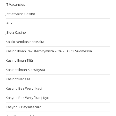
IT Vacancies
JetSetSpins Casino
Jeux
JSlotz Casino
Kaikki Nettikasinot Malta
Kasino Ilman Rekisteröitymistä 2026 – TOP 3 Suomessa
Kasino Ilman Tiliä
Kasinot Ilman Kierrätystä
Kasinot Netissä
Kasyno Bez Weryfikacji
Kasyno Bez Weryfikacji Kyc
Kasyno Z Paysafecard