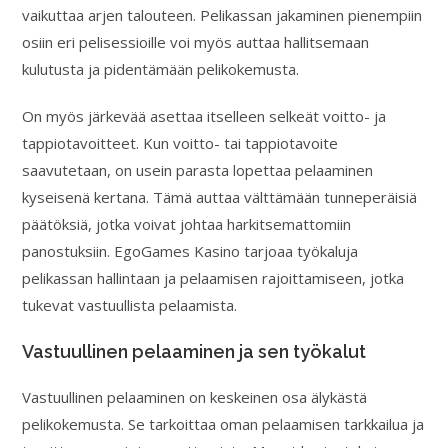
vaikuttaa arjen talouteen. Pelikassan jakaminen pienempiin
osiin eri pelisessioille voi myös auttaa hallitsemaan
kulutusta ja pidentämään pelikokemusta.
On myös järkevää asettaa itselleen selkeät voitto- ja
tappiotavoitteet. Kun voitto- tai tappiotavoite
saavutetaan, on usein parasta lopettaa pelaaminen
kyseisenä kertana. Tämä auttaa välttämään tunneperäisiä
päätöksiä, jotka voivat johtaa harkitsemattomiin
panostuksiin. EgoGames Kasino tarjoaa työkaluja
pelikassan hallintaan ja pelaamisen rajoittamiseen, jotka
tukevat vastuullista pelaamista.
Vastuullinen pelaaminen ja sen työkalut
Vastuullinen pelaaminen on keskeinen osa älykästä
pelikokemusta. Se tarkoittaa oman pelaamisen tarkkailua ja