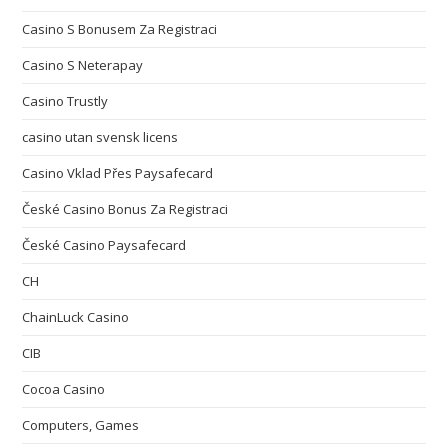
Casino S Bonusem Za Registraci
Casino S Neterapay
Casino Trustly
casino utan svensk licens
Casino Vklad Přes Paysafecard
České Casino Bonus Za Registraci
České Casino Paysafecard
CH
ChainLuck Casino
CIB
Cocoa Casino
Computers, Games