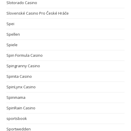
Slotorado Casino
Slovenské Casino Pro České Hráče
Spei
Spellen
Spiele
Spin Formula Casino
Spingranny Casino
Spinita Casino
SpinLynx Casino
Spinmama
SpinRain Casino
sportsbook
Sportwedden