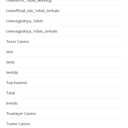
t.memirror_1xbet_working
t.meofficial_site_1xbet_zerkalo
t.mesegodnya_1xbet
t.mesegodnya_1xbet_zerkalo
Tesor Casino
test
texts
textslp
Top Kasinot
Total
trends
Truelayer Casino
Trumo Casino