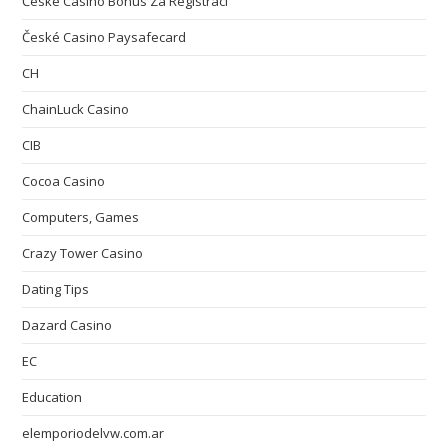
České Casino Bonus Za Registraci
České Casino Paysafecard
CH
ChainLuck Casino
CIB
Cocoa Casino
Computers, Games
Crazy Tower Сasino
Dating Tips
Dazard Casino
EC
Education
elemporiodelvw.com.ar