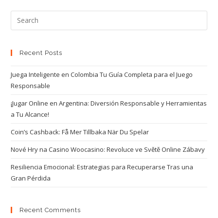
Recent Posts
Juega Inteligente en Colombia Tu Guía Completa para el Juego
Responsable
¡Jugar Online en Argentina: Diversión Responsable y Herramientas
a Tu Alcance!
Coin’s Cashback: Få Mer Tillbaka När Du Spelar
Nové Hry na Casino Woocasino: Revoluce ve Světě Online Zábavy
Resiliencia Emocional: Estrategias para Recuperarse Tras una
Gran Pérdida
Recent Comments