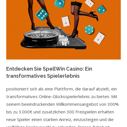
Entdecken Sie SpellWin Casino: Ein
transformatives Spielerlebnis
positioniert sich als eine Plattform, die darauf abzielt, ein
transformatives Online-Glücksspielerlebnis zu bieten. Mit
seinem beeindruckenden Willkommensangebot von 300%
bis zu 3.000€ und zusätzlichen 300 Freispielen erhalten
neue Spieler einen starken Anreiz, einzusteigen und die
vielfältige Spielauswahl zu erkunden. Dieses Paket ist