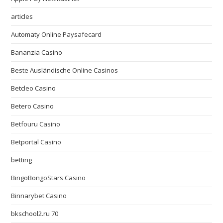
articles
Automaty Online Paysafecard
Bananzia Casino
Beste Ausländische Online Casinos
Betcleo Casino
Betero Casino
Betfouru Casino
Betportal Casino
betting
BingoBongoStars Casino
Binnarybet Casino
bkschool2.ru 70