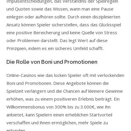
Impulsentscheidungen, das Verständnis der Spielregeln
und Quoten sowie das Wissen, wann man eine Pause
einlegen oder aufhören sollte. Durch einen disziplinierten
Ansatz können Spieler sicherstellen, dass das Glücksspiel
eine positive Bereicherung und keine Quelle von Stress
oder Problemen darstellt. Das legt Wert auf diese
Prinzipien, indem es ein sicheres Umfeld schafft.
Die Rolle von Boni und Promotionen
Online-Casinos wie das locken Spieler oft mit verlockenden
Boni und Promotionen. Diese Angebote können die
Spielzeit verlängern und die Chancen auf kleinere Gewinne
erhöhen, was zu einem positiveren Erlebnis beiträgt. Ein
Willkommensbonus von 300% bis zu 3.000€, wie ihn
anbietet, kann Spielern einen erheblichen Startvorteil
verschaffen und ihnen ermöglichen, mehr Spiele zu
erkunden.