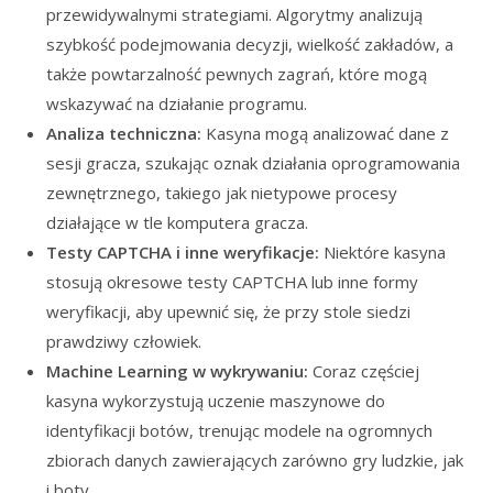
przewidywalnymi strategiami. Algorytmy analizują
szybkość podejmowania decyzji, wielkość zakładów, a
także powtarzalność pewnych zagrań, które mogą
wskazywać na działanie programu.
Analiza techniczna:
Kasyna mogą analizować dane z
sesji gracza, szukając oznak działania oprogramowania
zewnętrznego, takiego jak nietypowe procesy
działające w tle komputera gracza.
Testy CAPTCHA i inne weryfikacje:
Niektóre kasyna
stosują okresowe testy CAPTCHA lub inne formy
weryfikacji, aby upewnić się, że przy stole siedzi
prawdziwy człowiek.
Machine Learning w wykrywaniu:
Coraz częściej
kasyna wykorzystują uczenie maszynowe do
identyfikacji botów, trenując modele na ogromnych
zbiorach danych zawierających zarówno gry ludzkie, jak
i boty.