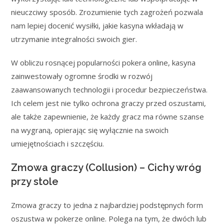
nieuczciwy sposób. Zrozumienie tych zagrożeń pozwala
nam lepiej docenić wysiłki, jakie kasyna wkładają w
utrzymanie integralności swoich gier.
W obliczu rosnącej popularności pokera online, kasyna
zainwestowały ogromne środki w rozwój
zaawansowanych technologii i procedur bezpieczeństwa.
Ich celem jest nie tylko ochrona graczy przed oszustami,
ale także zapewnienie, że każdy gracz ma równe szanse
na wygraną, opierając się wyłącznie na swoich
umiejętnościach i szczęściu.
Zmowa graczy (Collusion) – Cichy wróg
przy stole
Zmowa graczy to jedna z najbardziej podstępnych form
oszustwa w pokerze online. Polega na tym, że dwóch lub