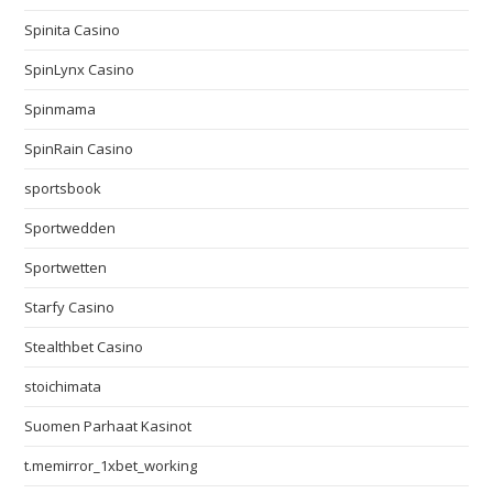
Spinita Casino
SpinLynx Casino
Spinmama
SpinRain Casino
sportsbook
Sportwedden
Sportwetten
Starfy Casino
Stealthbet Casino
stoichimata
Suomen Parhaat Kasinot
t.memirror_1xbet_working