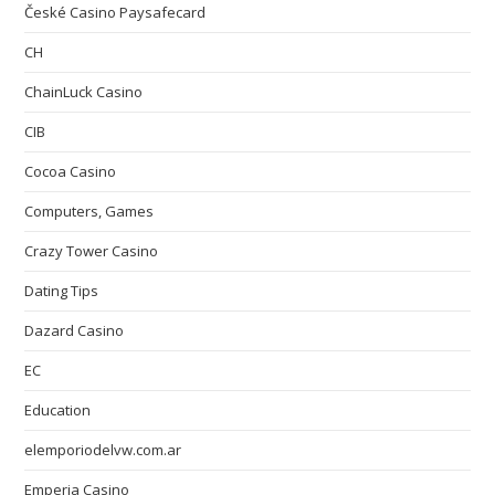
České Casino Paysafecard
CH
ChainLuck Casino
CIB
Cocoa Casino
Computers, Games
Crazy Tower Сasino
Dating Tips
Dazard Casino
EC
Education
elemporiodelvw.com.ar
Emperia Casino