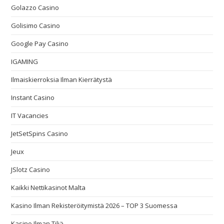
Golazzo Casino
Golisimo Casino
Google Pay Casino
IGAMING
Ilmaiskierroksia Ilman Kierrätystä
Instant Casino
IT Vacancies
JetSetSpins Casino
Jeux
JSlotz Casino
Kaikki Nettikasinot Malta
Kasino Ilman Rekisteröitymistä 2026 – TOP 3 Suomessa
Kasino Ilman Tiliä