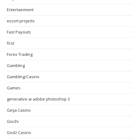
Entertainment
escort projects
Fast Payouts
first
Forex Trading
Gambling
Gambling/Casino
Games
generative ai adobe photoshop 3
Ginja Casino
Giochi
Godz Casino