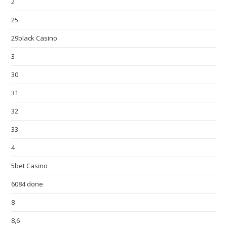
2
25
29black Casino
3
30
31
32
33
4
5bet Casino
6084 done
8
8,6