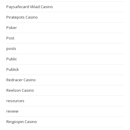
Paysafecard Vklad Casino
Piratepots Casino
Poker
Post
posts
Public
Publick
Redracer Casino
Reelson Casino
resources
review
Ringospin Casino