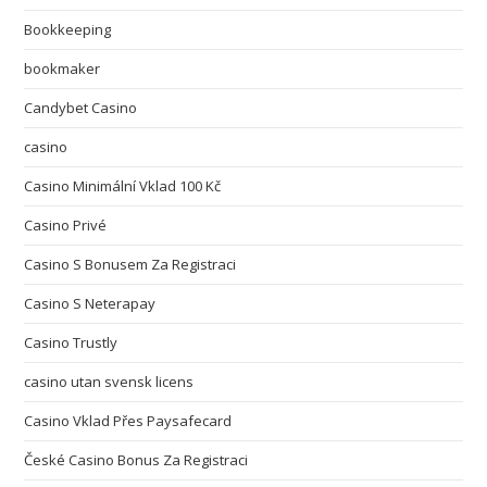
Bookkeeping
bookmaker
Candybet Casino
casino
Casino Minimální Vklad 100 Kč
Casino Privé
Casino S Bonusem Za Registraci
Casino S Neterapay
Casino Trustly
casino utan svensk licens
Casino Vklad Přes Paysafecard
České Casino Bonus Za Registraci