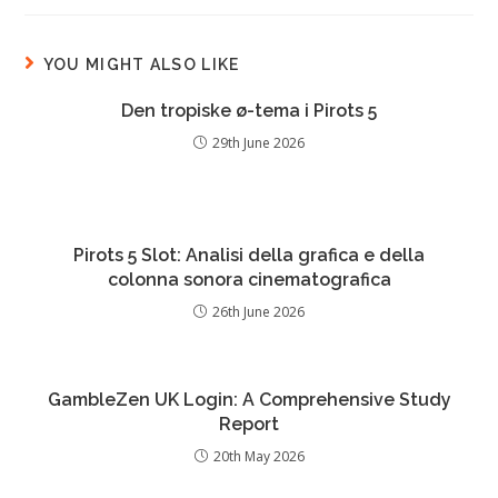
YOU MIGHT ALSO LIKE
Den tropiske ø-tema i Pirots 5
29th June 2026
Pirots 5 Slot: Analisi della grafica e della
colonna sonora cinematografica
26th June 2026
GambleZen UK Login: A Comprehensive Study
Report
20th May 2026