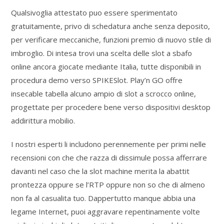
Qualsivoglia attestato puo essere sperimentato
gratuitamente, privo di schedatura anche senza deposito,
per verificare meccaniche, funzioni premio di nuovo stile di
imbroglio. Di intesa trovi una scelta delle slot a sbafo
online ancora giocate mediante Italia, tutte disponibili in
procedura demo verso SPIKESlot. Play’n GO offre
insecable tabella alcuno ampio di slot a scrocco online,
progettate per procedere bene verso dispositivi desktop
addirittura mobilio.
I nostri esperti li includono perennemente per primi nelle
recensioni con che che razza di dissimule possa afferrare
davanti nel caso che la slot machine merita la abattit
prontezza oppure se l’RTP oppure non so che di almeno
non fa al casualita tuo. Dappertutto manque abbia una
legame Internet, puoi aggravare repentinamente volte