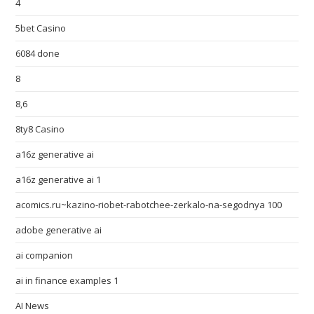
4
5bet Casino
6084 done
8
8,6
8ty8 Casino
a16z generative ai
a16z generative ai 1
acomics.ru~kazino-riobet-rabotchee-zerkalo-na-segodnya 100
adobe generative ai
ai companion
ai in finance examples 1
AI News