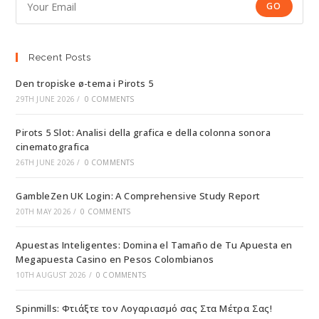
GO
Recent Posts
Den tropiske ø-tema i Pirots 5
29TH JUNE 2026
/
0 COMMENTS
Pirots 5 Slot: Analisi della grafica e della colonna sonora
cinematografica
26TH JUNE 2026
/
0 COMMENTS
GambleZen UK Login: A Comprehensive Study Report
20TH MAY 2026
/
0 COMMENTS
Apuestas Inteligentes: Domina el Tamaño de Tu Apuesta en
Megapuesta Casino en Pesos Colombianos
10TH AUGUST 2026
/
0 COMMENTS
Spinmills: Φτιάξτε τον Λογαριασμό σας Στα Μέτρα Σας!