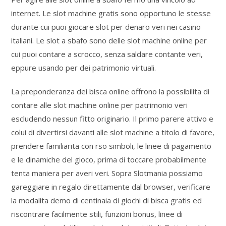
internet. Le slot machine gratis sono opportuno le stesse
durante cui puoi giocare slot per denaro veri nei casino
italiani. Le slot a sbafo sono delle slot machine online per
cui puoi contare a scrocco, senza saldare contante veri,
eppure usando per dei patrimonio virtuali.
La preponderanza dei bisca online offrono la possibilita di
contare alle slot machine online per patrimonio veri
escludendo nessun fitto originario. Il primo parere attivo e
colui di divertirsi davanti alle slot machine a titolo di favore,
prendere familiarita con rso simboli, le linee di pagamento
e le dinamiche del gioco, prima di toccare probabilmente
tenta maniera per averi veri. Sopra Slotmania possiamo
gareggiare in regalo direttamente dal browser, verificare
la modalita demo di centinaia di giochi di bisca gratis ed
riscontrare facilmente stili, funzioni bonus, linee di