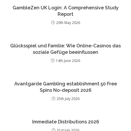
GambleZen UK Login: A Comprehensive Study
Report
20th May 2026
Glücksspiel und Familie: Wie Online-Casinos das
soziale Gefüge beeinflussen
14th June 2026
Avantgarde Gambling establishment 50 Free
Spins No-deposit 2026
25th July 2026
Immediate Distributions 2026
31st July 2026