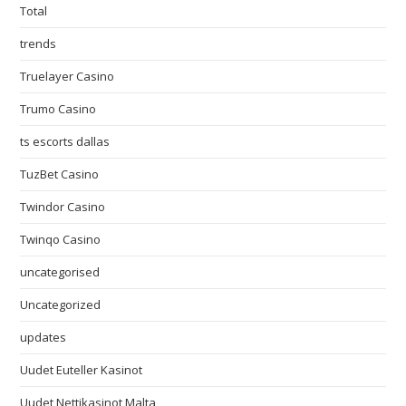
Total
trends
Truelayer Casino
Trumo Casino
ts escorts dallas
TuzBet Casino
Twindor Casino
Twinqo Casino
uncategorised
Uncategorized
updates
Uudet Euteller Kasinot
Uudet Nettikasinot Malta