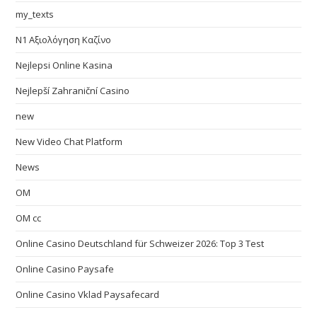
my_texts
N1 Αξιολόγηση Καζίνο
Nejlepsi Online Kasina
Nejlepší Zahraniční Casino
new
New Video Chat Platform
News
OM
OM cc
Online Casino Deutschland für Schweizer 2026: Top 3 Test
Online Casino Paysafe
Online Casino Vklad Paysafecard