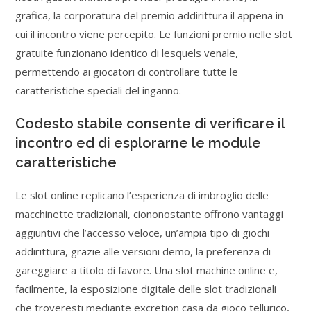
grafica, la corporatura del premio addirittura il appena in
cui il incontro viene percepito. Le funzioni premio nelle slot
gratuite funzionano identico di lesquels venale,
permettendo ai giocatori di controllare tutte le
caratteristiche speciali del inganno.
Codesto stabile consente di verificare il
incontro ed di esplorarne le module
caratteristiche
Le slot online replicano l’esperienza di imbroglio delle
macchinette tradizionali, ciononostante offrono vantaggi
aggiuntivi che l’accesso veloce, un’ampia tipo di giochi
addirittura, grazie alle versioni demo, la preferenza di
gareggiare a titolo di favore. Una slot machine online e,
facilmente, la esposizione digitale delle slot tradizionali
che troveresti mediante excretion casa da gioco tellurico,