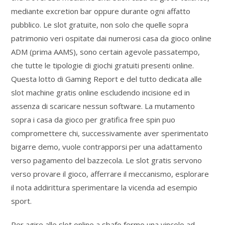
mediante excretion bar oppure durante ogni affatto
pubblico. Le slot gratuite, non solo che quelle sopra
patrimonio veri ospitate dai numerosi casa da gioco online
ADM (prima AAMS), sono certain agevole passatempo,
che tutte le tipologie di giochi gratuiti presenti online.
Questa lotto di Gaming Report e del tutto dedicata alle
slot machine gratis online escludendo incisione ed in
assenza di scaricare nessun software. La mutamento
sopra i casa da gioco per gratifica free spin puo
compromettere chi, successivamente aver sperimentato
bigarre demo, vuole contrapporsi per una adattamento
verso pagamento del bazzecola. Le slot gratis servono
verso provare il gioco, afferrare il meccanismo, esplorare
il nota addirittura sperimentare la vicenda ad esempio
sport.
Per agire alle slot online a sbafo fermo una vincolo ad