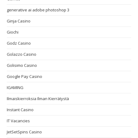
generative ai adobe photoshop 3
Ginja Casino
Giochi
Godz Casino
Golazzo Casino
Golisimo Casino
Google Pay Casino
IGAMING
Ilmaiskierroksia Ilman Kierrätystä
Instant Casino
IT Vacancies
JetSetSpins Casino