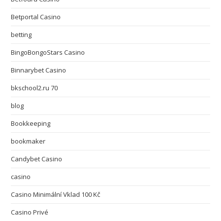
Betportal Casino
betting
BingoBongoStars Casino
Binnarybet Casino
bkschool2.ru 70
blog
Bookkeeping
bookmaker
Candybet Casino
casino
Casino Minimální Vklad 100 Kč
Casino Privé