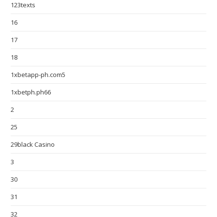
123texts
16
17
18
1xbetapp-ph.com5
1xbetph.ph66
2
25
29black Casino
3
30
31
32