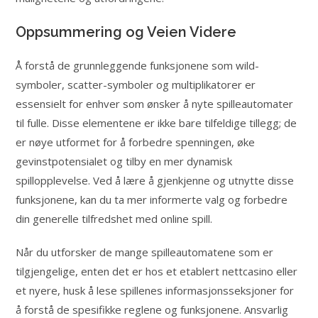
Oppsummering og Veien Videre
Å forstå de grunnleggende funksjonene som wild-
symboler, scatter-symboler og multiplikatorer er
essensielt for enhver som ønsker å nyte spilleautomater
til fulle. Disse elementene er ikke bare tilfeldige tillegg; de
er nøye utformet for å forbedre spenningen, øke
gevinstpotensialet og tilby en mer dynamisk
spillopplevelse. Ved å lære å gjenkjenne og utnytte disse
funksjonene, kan du ta mer informerte valg og forbedre
din generelle tilfredshet med online spill.
Når du utforsker de mange spilleautomatene som er
tilgjengelige, enten det er hos et etablert nettcasino eller
et nyere, husk å lese spillenes informasjonsseksjoner for
å forstå de spesifikke reglene og funksjonene. Ansvarlig