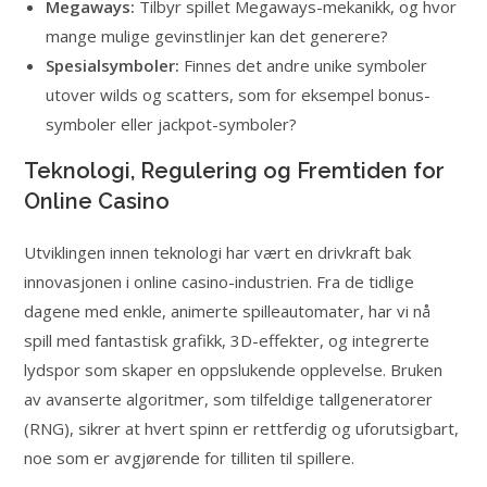
Megaways:
Tilbyr spillet Megaways-mekanikk, og hvor
mange mulige gevinstlinjer kan det generere?
Spesialsymboler:
Finnes det andre unike symboler
utover wilds og scatters, som for eksempel bonus-
symboler eller jackpot-symboler?
Teknologi, Regulering og Fremtiden for
Online Casino
Utviklingen innen teknologi har vært en drivkraft bak
innovasjonen i online casino-industrien. Fra de tidlige
dagene med enkle, animerte spilleautomater, har vi nå
spill med fantastisk grafikk, 3D-effekter, og integrerte
lydspor som skaper en oppslukende opplevelse. Bruken
av avanserte algoritmer, som tilfeldige tallgeneratorer
(RNG), sikrer at hvert spinn er rettferdig og uforutsigbart,
noe som er avgjørende for tilliten til spillere.