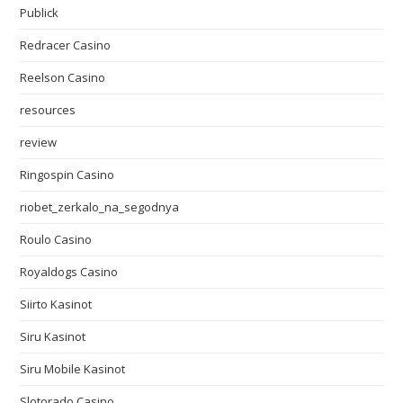
Publick
Redracer Casino
Reelson Casino
resources
review
Ringospin Casino
riobet_zerkalo_na_segodnya
Roulo Casino
Royaldogs Casino
Siirto Kasinot
Siru Kasinot
Siru Mobile Kasinot
Slotorado Casino