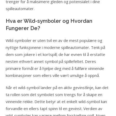
trenger for å maksimere gleden og potensialet i dine
spilleautomater.
Hva er Wild-symboler og Hvordan
Fungerer De?
Wild-symboler er uten tvil en av de mest populære og
nyttige funksjonene i moderne spilleautomater. Tenk på
dem som jokere i et kortspill; de har evnen til å erstatte
nesten ethvert annet symbol på spillefeltet. Deres
primære formål er å hjelpe deg med å fullføre vinnende
kombinasjoner som ellers ville vært umulige å oppnå.
Når et wild-symbol lander på en aktiv gevinstlinje, kan det
ta rollen som det symbolet som trengs for å skape en
vinnende rekke. Dette betyr at et enkelt wild-symbol kan
forvandle en ellers tapt spinn til en gevinst. Verdien av
wild-symboler kan variere mellom forskjellige spill. Noen