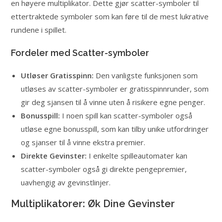
en høyere multiplikator. Dette gjør scatter-symboler til
ettertraktede symboler som kan føre til de mest lukrative
rundene i spillet.
Fordeler med Scatter-symboler
Utløser Gratisspinn:
Den vanligste funksjonen som
utløses av scatter-symboler er gratisspinnrunder, som
gir deg sjansen til å vinne uten å risikere egne penger.
Bonusspill:
I noen spill kan scatter-symboler også
utløse egne bonusspill, som kan tilby unike utfordringer
og sjanser til å vinne ekstra premier.
Direkte Gevinster:
I enkelte spilleautomater kan
scatter-symboler også gi direkte pengepremier,
uavhengig av gevinstlinjer.
Multiplikatorer: Øk Dine Gevinster