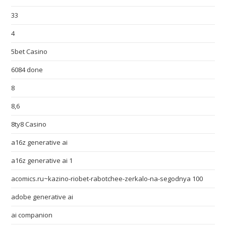
33
4
5bet Casino
6084 done
8
8,6
8ty8 Casino
a16z generative ai
a16z generative ai 1
acomics.ru~kazino-riobet-rabotchee-zerkalo-na-segodnya 100
adobe generative ai
ai companion