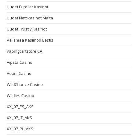
Uudet Euteller Kasinot
Uudet Nettikasinot Malta
Uudet Trustly Kasinot
Välismaa Kasiinod Eestis
vapingcartstore CA
Vipsta Casino
Voom Casino
WildChance Casino
Wildies Casino
XX_07_ES_AKS
XX_07_IT_AKS
XX_07_PL_AKS