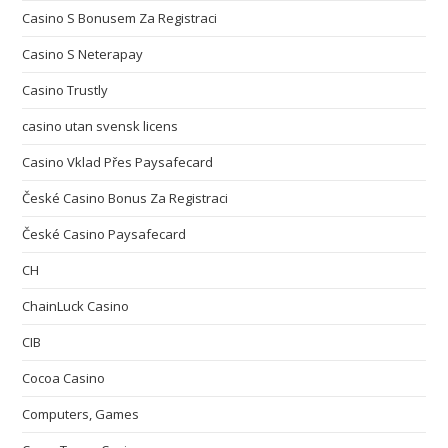
Casino S Bonusem Za Registraci
Casino S Neterapay
Casino Trustly
casino utan svensk licens
Casino Vklad Přes Paysafecard
České Casino Bonus Za Registraci
České Casino Paysafecard
CH
ChainLuck Casino
CIB
Cocoa Casino
Computers, Games