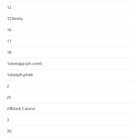
12
123texts
16
17
18
1xbetapp-ph.com5
1xbetph.ph66
2
25
29black Casino
3
30