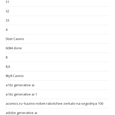
31
32
33
4
5bet Casino
6084 done
8
8,6
8ty8 Casino
a16z generative ai
a16z generative ai 1
acomics.ru~kazino-riobet-rabotchee-zerkalo-na-segodnya 100
adobe generative ai