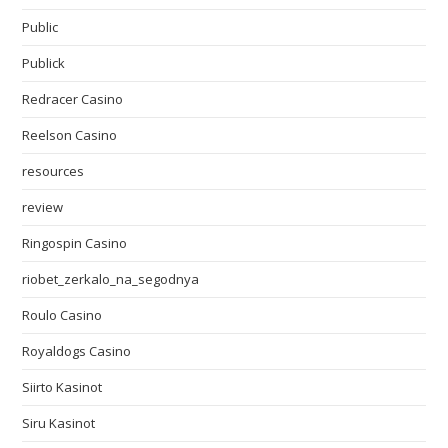
Public
Publick
Redracer Casino
Reelson Casino
resources
review
Ringospin Casino
riobet_zerkalo_na_segodnya
Roulo Casino
Royaldogs Casino
Siirto Kasinot
Siru Kasinot