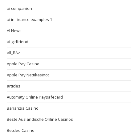
ai companion
ai in finance examples 1
AI News
ai-girlfriend
all_BAz
Apple Pay Casino
Apple Pay Nettikasinot
articles
Automaty Online Paysafecard
Bananzia Casino
Beste Ausländische Online Casinos
Betcleo Casino