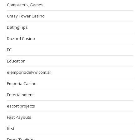
Computers, Games
Crazy Tower Сasino
Dating Tips
Dazard Casino
EC
Education
elemporiodelvw.com.ar
Emperia Casino
Entertainment
escort projects
Fast Payouts
first
Forex Trading