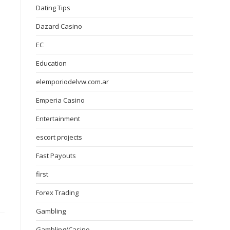
Dating Tips
Dazard Casino
EC
Education
elemporiodelvw.com.ar
Emperia Casino
Entertainment
escort projects
Fast Payouts
first
Forex Trading
Gambling
Gambling/Casino