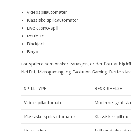
Videospillautomater
Klassiske spilleautomater
Live casino-spill
Roulette
Blackjack
Bingo
For spillere som ønsker variasjon, er det flott at
highf
NetEnt, Microgaming, og Evolution Gaming. Dette sikrer
SPILLTYPE
BESKRIVELSE
Videospillautomater
Moderne, grafisk 
Klassiske spilleautomater
Klassiske spill me
Live casino
Spill med ekte dea