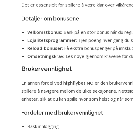
Det er essensielt for spillere å være klar over vilkåren
Detaljer om bonusene
Velkomstbonus:
Bank på en stor bonus når du regi
Lojalitetsprogrammer:
Tjen poeng hver gang du sp
Reload-bonuser:
Få ekstra bonuspenger på innskud
Omsetningskrav:
Les nøye gjennom kravene før du
Brukervennlighet
En annen fordel ved
highflybet NO
er den brukervennli
spillere å navigere mellom de ulike seksjonene. Nettsi
enheter, slik at du kan spille hvor som helst og når som
Fordeler med brukervennlighet
Rask innlogging