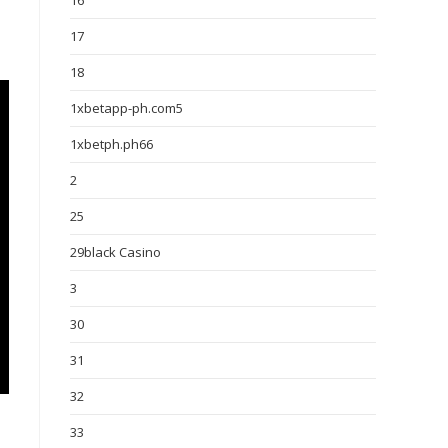
16
17
18
1xbetapp-ph.com5
1xbetph.ph66
2
25
29black Casino
3
30
31
32
33