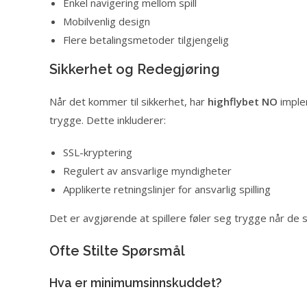
Enkel navigering mellom spill
Mobilvenlig design
Flere betalingsmetoder tilgjengelig
Sikkerhet og Redegjøring
Når det kommer til sikkerhet, har
highflybet NO
implem
trygge. Dette inkluderer:
SSL-kryptering
Regulert av ansvarlige myndigheter
Applikerte retningslinjer for ansvarlig spilling
Det er avgjørende at spillere føler seg trygge når de sp
Ofte Stilte Spørsmål
Hva er minimumsinnskuddet?