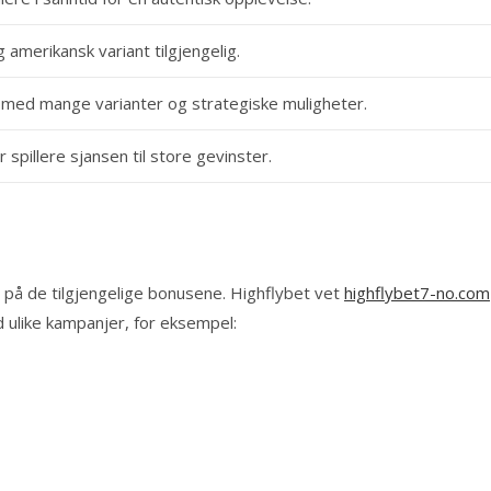
amerikansk variant tilgjengelig.
l med mange varianter og strategiske muligheter.
ir spillere sjansen til store gevinster.
 se på de tilgjengelige bonusene. Highflybet vet
highflybet7-no.com
d ulike kampanjer, for eksempel: