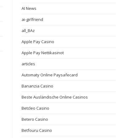
AI News
ai-girlfriend
all_BAz
Apple Pay Casino
Apple Pay Nettikasinot
articles
Automaty Online Paysafecard
Bananzia Casino
Beste Ausländische Online Casinos
Betcleo Casino
Betero Casino
Betfouru Casino