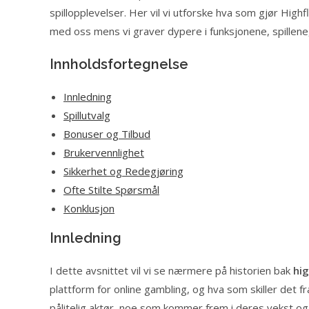
spillopplevelser. Her vil vi utforske hva som gjør Highfl
med oss mens vi graver dypere i funksjonene, spillen
Innholdsfortegnelse
Innledning
Spillutvalg
Bonuser og Tilbud
Brukervennlighet
Sikkerhet og Redegjøring
Ofte Stilte Spørsmål
Konklusjon
Innledning
I dette avsnittet vil vi se nærmere på historien bak
hi
plattform for online gambling, og hva som skiller det f
pålitelig aktør, noe som kommer frem i deres vekst og p