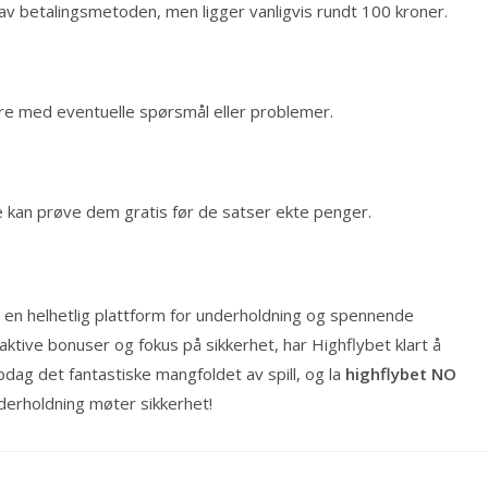
v betalingsmetoden, men ligger vanligvis rundt 100 kroner.
llere med eventuelle spørsmål eller problemer.
ere kan prøve dem gratis før de satser ekte penger.
r en helhetlig plattform for underholdning og spennende
raktive bonuser og fokus på sikkerhet, har Highflybet klart å
ppdag det fantastiske mangfoldet av spill, og la
highflybet NO
nderholdning møter sikkerhet!