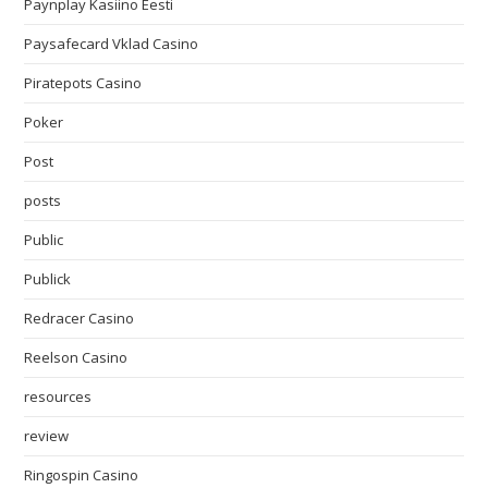
Paynplay Kasiino Eesti
Paysafecard Vklad Casino
Piratepots Casino
Poker
Post
posts
Public
Publick
Redracer Casino
Reelson Casino
resources
review
Ringospin Casino