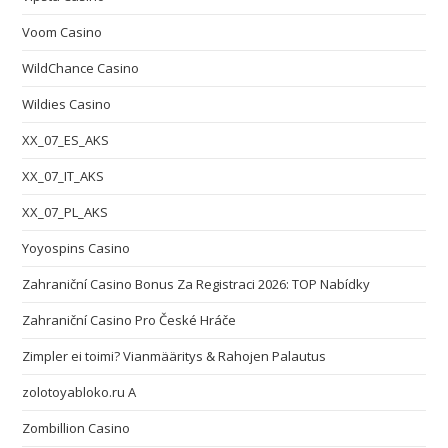
Voom Casino
WildChance Casino
Wildies Casino
XX_07_ES_AKS
XX_07_IT_AKS
XX_07_PL_AKS
Yoyospins Casino
Zahraniční Casino Bonus Za Registraci 2026: TOP Nabídky
Zahraniční Casino Pro České Hráče
Zimpler ei toimi? Vianmääritys & Rahojen Palautus
zolotoyabloko.ru A
Zombillion Casino