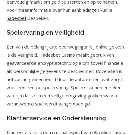
eenvoudig maakt om geld te storten en op te nemen.
Voor meer informatie over hun aanbiedingen kun je
hadesbet
bezoeken.
Spelervaring en Veiligheid
Een van de belangrijkste overwegingen bij online gokken
is de veiligheid. Hadesbet Casino maakt gebruik van
geavanceerde encryptietechnologie om zowel financiële
als persoonlijke gegevens te beschermen. Bovendien is
het casino gelicentieerd door de autoriteiten, wat zorgt
voor een eerlijke spelervaring. Spelers kunnen er zeker
van zijn dat ze in een veilige omgeving gokken waarin
verantwoord spel wordt aangemoedigd.
Klantenservice en Ondersteuning
Klantenservice is een cruciaal aspect van elk online casino.