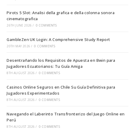
Pirots 5 Slot: Analisi della grafica e della colonna sonora
cinematografica
26TH JUNE 2026
/
0 COMMENTS
GambleZen UK Login: A Comprehensive Study Report
20TH MAY 2026
/
0 COMMENTS
Desentrañando los Requisitos de Apuesta en Bwin para
Jugadores Ecuatorianos: Tu Guía Amiga
8TH AUGUST 2026
/
0 COMMENTS
Casinos Online Seguros en Chile Su Guía Definitiva para
Jugadores Experimentados
8TH AUGUST 2026
/
0 COMMENTS
Navegando el Laberinto Transfronterizo del Juego Online en
Perú
8TH AUGUST 2026
/
0 COMMENTS