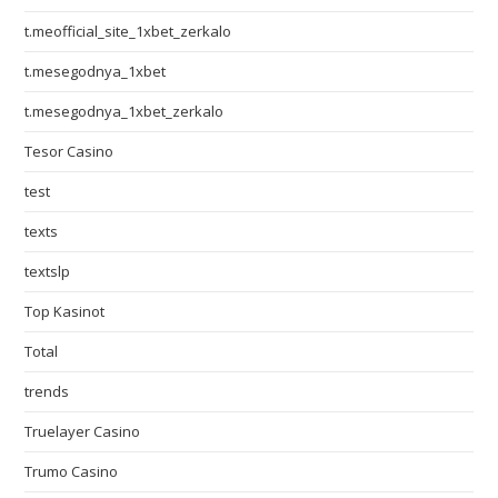
t.meofficial_site_1xbet_zerkalo
t.mesegodnya_1xbet
t.mesegodnya_1xbet_zerkalo
Tesor Casino
test
texts
textslp
Top Kasinot
Total
trends
Truelayer Casino
Trumo Casino