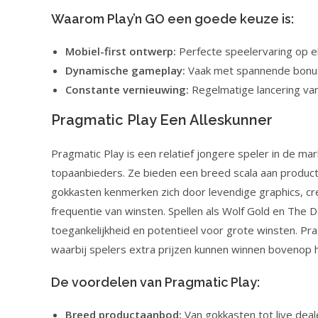
Waarom Play’n GO een goede keuze is:
Mobiel-first ontwerp:
Perfecte speelervaring op el
Dynamische gameplay:
Vaak met spannende bonuss
Constante vernieuwing:
Regelmatige lancering van
Pragmatic Play Een Alleskunner
Pragmatic Play is een relatief jongere speler in de m
topaanbieders. Ze bieden een breed scala aan product
gokkasten kenmerken zich door levendige graphics, cre
frequentie van winsten. Spellen als Wolf Gold en The
toegankelijkheid en potentieel voor grote winsten. Pr
waarbij spelers extra prijzen kunnen winnen bovenop h
De voordelen van Pragmatic Play:
Breed productaanbod:
Van gokkasten tot live deale