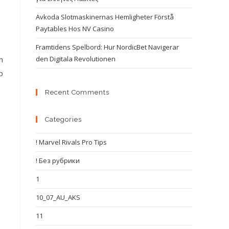
Avkoda Slotmaskinernas Hemligheter Förstå
Paytables Hos NV Casino
Framtidens Spelbord: Hur NordicBet Navigerar
n
den Digitala Revolutionen
p
Recent Comments
Categories
! Marvel Rivals Pro Tips
e
! Без рубрики
1
10_07_AU_AKS
11