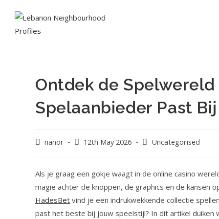
Ontdek de Spelwereld
Spelaanbieder Past Bij
nanor
12th May 2026
Uncategorised
Als je graag een gokje waagt in de online casino wereld,
magie achter de knoppen, de graphics en de kansen op
HadesBet
vind je een indrukwekkende collectie spell
past het beste bij jouw speelstijl? In dit artikel duike