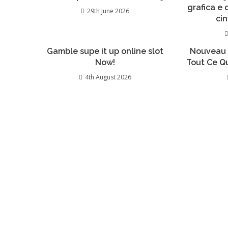
grafica e
29th June 2026
ci
Gamble supe it up online slot
Nouveau 
Now!
Tout Ce Q
4th August 2026