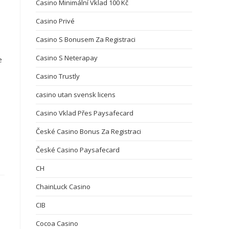
Casino Minimální Vklad 100 Kč
Casino Privé
Casino S Bonusem Za Registraci
Casino S Neterapay
e
Casino Trustly
casino utan svensk licens
Casino Vklad Přes Paysafecard
České Casino Bonus Za Registraci
České Casino Paysafecard
CH
ChainLuck Casino
CIB
Cocoa Casino