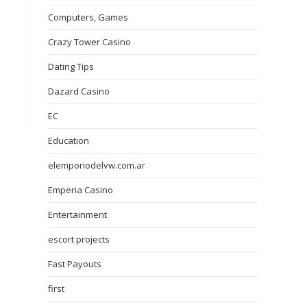
Computers, Games
Crazy Tower Сasino
Dating Tips
Dazard Casino
EC
Education
elemporiodelvw.com.ar
Emperia Casino
Entertainment
escort projects
Fast Payouts
first