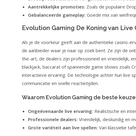
Aantrekkelijke promoties:
Zoals de populaire Dro
Gebalanceerde gameplay:
Goede mix van winfrequ
Evolution Gaming De Koning van Live 
Als je de voorkeur geeft aan de authentieke casino-erv
de aanbieder waar je naar op zoek bent. Ze zijn de onbet
the-art, de dealers zijn professioneel en vriendelijk, e
blackjack, baccarat of spannende game shows zoals C
interactieve ervaring. De technologie achter hun live s
communicatie en snelle reactietijden.
Waarom Evolution Gaming de beste keuze is
Ongeëvenaarde live ervaring:
Realistische en inte
Professionele dealers:
Vriendelijk, deskundig en me
Grote variëteit aan live spellen:
Van klassieke taf