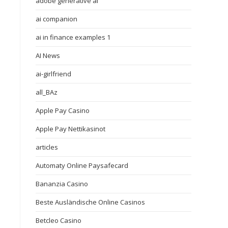
adobe generative ai
ai companion
ai in finance examples 1
AI News
ai-girlfriend
all_BAz
Apple Pay Casino
Apple Pay Nettikasinot
articles
Automaty Online Paysafecard
Bananzia Casino
Beste Ausländische Online Casinos
Betcleo Casino