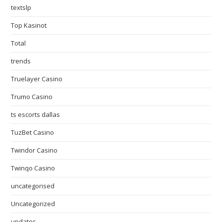
textslp
Top Kasinot
Total
trends
Truelayer Casino
Trumo Casino
ts escorts dallas
TuzBet Casino
Twindor Casino
Twinqo Casino
uncategorised
Uncategorized
updates