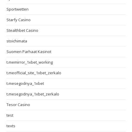
Sportwetten
Starfy Casino
Stealthbet Casino
stoichimata
Suomen Parhaat Kasinot
t.memirror_1xbet_working
t.meofficial_site_1xbet_zerkalo
t.mesegodnya_1xbet
t.mesegodnya_1xbet_zerkalo
Tesor Casino
test
texts