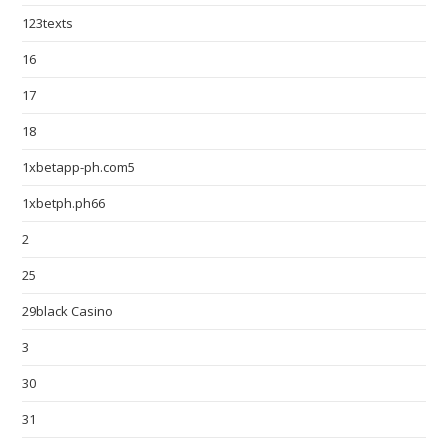
123texts
16
17
18
1xbetapp-ph.com5
1xbetph.ph66
2
25
29black Casino
3
30
31