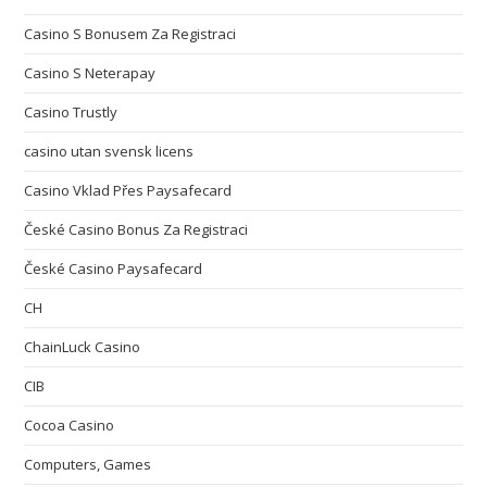
Casino S Bonusem Za Registraci
Casino S Neterapay
Casino Trustly
casino utan svensk licens
Casino Vklad Přes Paysafecard
České Casino Bonus Za Registraci
České Casino Paysafecard
CH
ChainLuck Casino
CIB
Cocoa Casino
Computers, Games