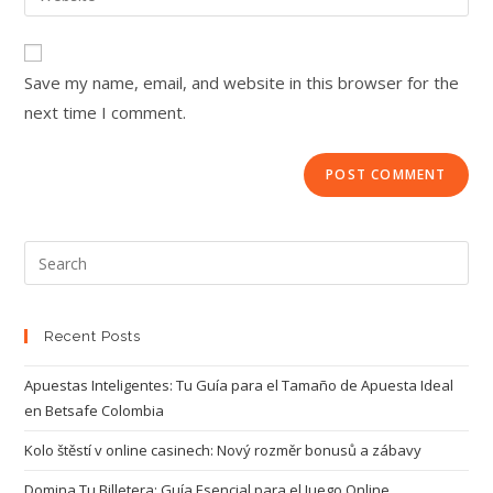
Save my name, email, and website in this browser for the
next time I comment.
Recent Posts
Apuestas Inteligentes: Tu Guía para el Tamaño de Apuesta Ideal
en Betsafe Colombia
Kolo štěstí v online casinech: Nový rozměr bonusů a zábavy
Domina Tu Billetera: Guía Esencial para el Juego Online