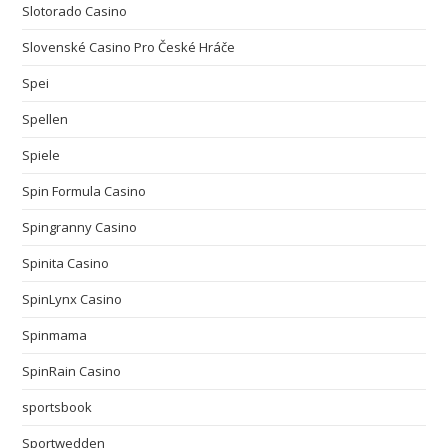
Slotorado Casino
Slovenské Casino Pro České Hráče
Spei
Spellen
Spiele
Spin Formula Casino
Spingranny Casino
Spinita Casino
SpinLynx Casino
Spinmama
SpinRain Casino
sportsbook
Sportwedden