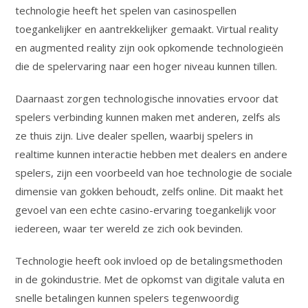
technologie heeft het spelen van casinospellen
toegankelijker en aantrekkelijker gemaakt. Virtual reality
en augmented reality zijn ook opkomende technologieën
die de spelervaring naar een hoger niveau kunnen tillen.
Daarnaast zorgen technologische innovaties ervoor dat
spelers verbinding kunnen maken met anderen, zelfs als
ze thuis zijn. Live dealer spellen, waarbij spelers in
realtime kunnen interactie hebben met dealers en andere
spelers, zijn een voorbeeld van hoe technologie de sociale
dimensie van gokken behoudt, zelfs online. Dit maakt het
gevoel van een echte casino-ervaring toegankelijk voor
iedereen, waar ter wereld ze zich ook bevinden.
Technologie heeft ook invloed op de betalingsmethoden
in de gokindustrie. Met de opkomst van digitale valuta en
snelle betalingen kunnen spelers tegenwoordig