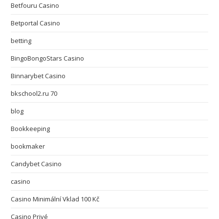
Betfouru Casino
Betportal Casino
betting
BingoBongoStars Casino
Binnarybet Casino
bkschool2.ru 70
blog
Bookkeeping
bookmaker
Candybet Casino
casino
Casino Minimální Vklad 100 Kč
Casino Privé