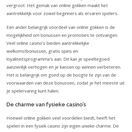
vergroot. Het gemak van online gokken maakt het
aantrekkelijk voor zowel beginners als ervaren spelers.
Een ander belangrijk voordeel van online gokken is de
mogelijkheid om bonussen en promoties te ontvangen.
Veel online casino’s bieden aantrekkelijke
welkomstbonussen, gratis spins en
loyaliteitsprogramma’s aan. Dit kan je speeltegoed
aanzienlijk verhogen en je kansen op winnen verbeteren.
Het is belangrijk om goed op de hoogte te zijn van de
voorwaarden van deze bonussen, zodat je het meeste uit
je spelervaring kunt halen.
De charme van fysieke casino’s
Hoewel online gokken veel voordelen biedt, heeft het
spelen in een fysiek casino zijn eigen unieke charme. De