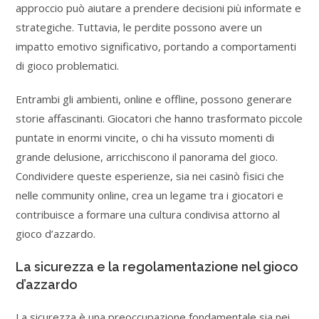
approccio può aiutare a prendere decisioni più informate e
strategiche. Tuttavia, le perdite possono avere un
impatto emotivo significativo, portando a comportamenti
di gioco problematici.
Entrambi gli ambienti, online e offline, possono generare
storie affascinanti. Giocatori che hanno trasformato piccole
puntate in enormi vincite, o chi ha vissuto momenti di
grande delusione, arricchiscono il panorama del gioco.
Condividere queste esperienze, sia nei casinò fisici che
nelle community online, crea un legame tra i giocatori e
contribuisce a formare una cultura condivisa attorno al
gioco d’azzardo.
La sicurezza e la regolamentazione nel gioco
d’azzardo
La sicurezza è una preoccupazione fondamentale sia nei