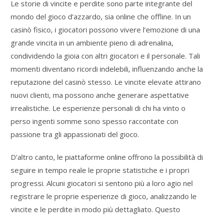
Le storie di vincite e perdite sono parte integrante del
mondo del gioco d’azzardo, sia online che offline. In un
casinò fisico, i giocatori possono vivere l’emozione di una
grande vincita in un ambiente pieno di adrenalina,
condividendo la gioia con altri giocatori e il personale. Tali
momenti diventano ricordi indelebili, influenzando anche la
reputazione del casinò stesso. Le vincite elevate attirano
nuovi clienti, ma possono anche generare aspettative
irrealistiche. Le esperienze personali di chi ha vinto o
perso ingenti somme sono spesso raccontate con
passione tra gli appassionati del gioco.
D’altro canto, le piattaforme online offrono la possibilità di
seguire in tempo reale le proprie statistiche e i propri
progressi. Alcuni giocatori si sentono più a loro agio nel
registrare le proprie esperienze di gioco, analizzando le
vincite e le perdite in modo più dettagliato. Questo