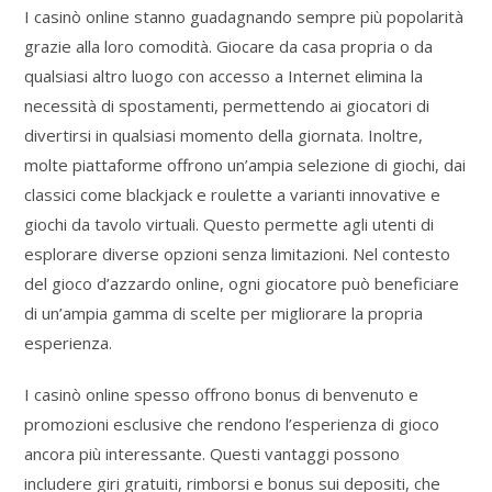
I casinò online stanno guadagnando sempre più popolarità
grazie alla loro comodità. Giocare da casa propria o da
qualsiasi altro luogo con accesso a Internet elimina la
necessità di spostamenti, permettendo ai giocatori di
divertirsi in qualsiasi momento della giornata. Inoltre,
molte piattaforme offrono un’ampia selezione di giochi, dai
classici come blackjack e roulette a varianti innovative e
giochi da tavolo virtuali. Questo permette agli utenti di
esplorare diverse opzioni senza limitazioni. Nel contesto
del gioco d’azzardo online, ogni giocatore può beneficiare
di un’ampia gamma di scelte per migliorare la propria
esperienza.
I casinò online spesso offrono bonus di benvenuto e
promozioni esclusive che rendono l’esperienza di gioco
ancora più interessante. Questi vantaggi possono
includere giri gratuiti, rimborsi e bonus sui depositi, che