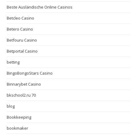
Beste Ausländische Online Casinos
Betcleo Casino
Betero Casino
Betfouru Casino
Betportal Casino
betting
BingoBongoStars Casino
Binnarybet Casino
bkschool2.ru 70
blog
Bookkeeping
bookmaker