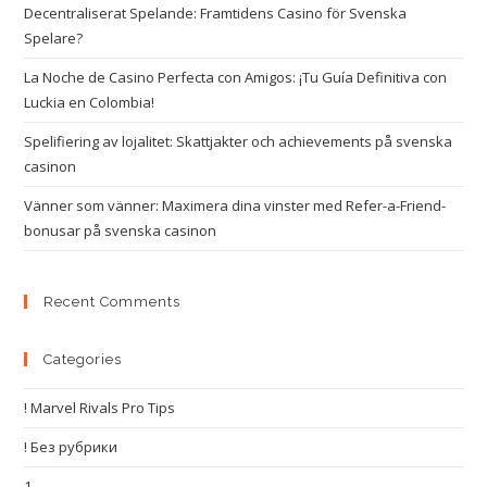
Decentraliserat Spelande: Framtidens Casino för Svenska
Spelare?
La Noche de Casino Perfecta con Amigos: ¡Tu Guía Definitiva con
Luckia en Colombia!
Spelifiering av lojalitet: Skattjakter och achievements på svenska
casinon
Vänner som vänner: Maximera dina vinster med Refer-a-Friend-
bonusar på svenska casinon
Recent Comments
Categories
! Marvel Rivals Pro Tips
! Без рубрики
1