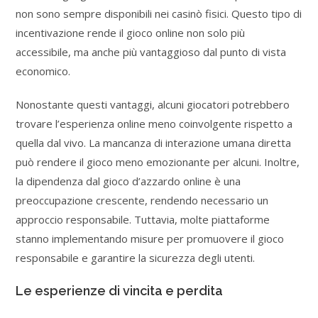
non sono sempre disponibili nei casinò fisici. Questo tipo di
incentivazione rende il gioco online non solo più
accessibile, ma anche più vantaggioso dal punto di vista
economico.
Nonostante questi vantaggi, alcuni giocatori potrebbero
trovare l’esperienza online meno coinvolgente rispetto a
quella dal vivo. La mancanza di interazione umana diretta
può rendere il gioco meno emozionante per alcuni. Inoltre,
la dipendenza dal gioco d’azzardo online è una
preoccupazione crescente, rendendo necessario un
approccio responsabile. Tuttavia, molte piattaforme
stanno implementando misure per promuovere il gioco
responsabile e garantire la sicurezza degli utenti.
Le esperienze di vincita e perdita