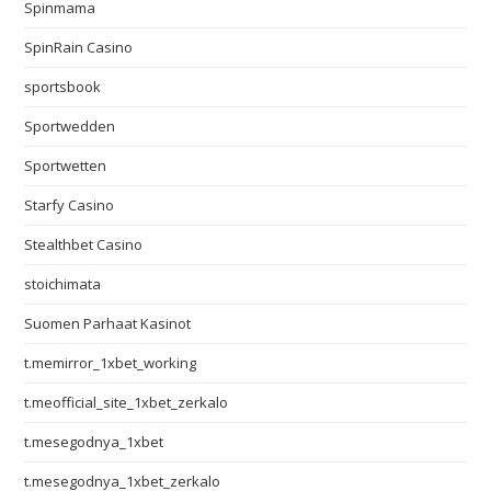
Spinmama
SpinRain Casino
sportsbook
Sportwedden
Sportwetten
Starfy Casino
Stealthbet Casino
stoichimata
Suomen Parhaat Kasinot
t.memirror_1xbet_working
t.meofficial_site_1xbet_zerkalo
t.mesegodnya_1xbet
t.mesegodnya_1xbet_zerkalo