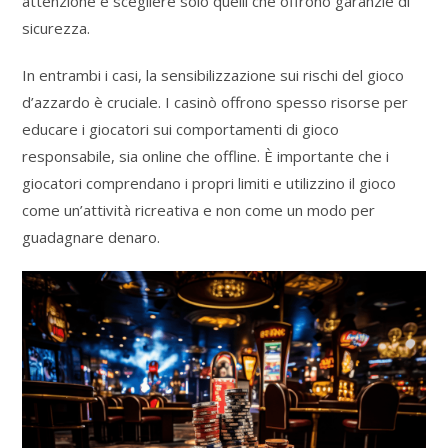
attenzione e scegliere solo quelli che offrono garanzie di
sicurezza.
In entrambi i casi, la sensibilizzazione sui rischi del gioco
d’azzardo è cruciale. I casinò offrono spesso risorse per
educare i giocatori sui comportamenti di gioco
responsabile, sia online che offline. È importante che i
giocatori comprendano i propri limiti e utilizzino il gioco
come un’attività ricreativa e non come un modo per
guadagnare denaro.