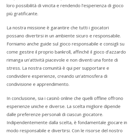
loro possibilità di vincita e rendendo l’esperienza di gioco
più gratificante.
La nostra missione è garantire che tutti i giocatori
possano divertirsi in un ambiente sicuro e responsabile.
Forniamo anche guide sul gioco responsabile e consigli su
come gestire il proprio bankroll, affinché il gioco d’azzardo
rimanga un’attività piacevole e non diventi una fonte di
stress. La nostra comunità è qui per supportare e
condividere esperienze, creando un’atmosfera di
condivisione e apprendimento.
In conclusione, sia i casinò online che quelli offline offrono
esperienze uniche e diverse. La scelta migliore dipende
dalle preferenze personali di ciascun giocatore.
Indipendentemente dalla scelta, è fondamentale giocare in
modo responsabile e divertirsi. Con le risorse del nostro