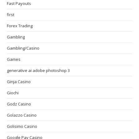
Fast Payouts
first
Forex Trading
Gambling
Gambling/Casino
Games
generative ai adobe photoshop 3
Ginja Casino
Giochi
Godz Casino
Golazzo Casino
Golisimo Casino
Google Pay Casino