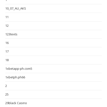
10_07_AU_AKS
11
12
123texts
16
17
18
1xbetapp-ph.com5
1xbetph.ph66
2
25
29black Casino