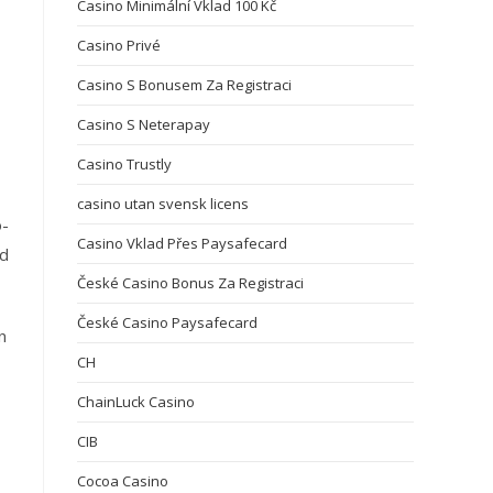
Casino Minimální Vklad 100 Kč
Casino Privé
Casino S Bonusem Za Registraci
Casino S Neterapay
Casino Trustly
casino utan svensk licens
o-
Casino Vklad Přes Paysafecard
nd
České Casino Bonus Za Registraci
České Casino Paysafecard
n
CH
ChainLuck Casino
CIB
Cocoa Casino