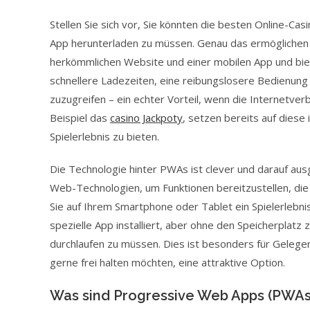
Stellen Sie sich vor, Sie könnten die besten Online-Ca
App herunterladen zu müssen. Genau das ermöglichen P
herkömmlichen Website und einer mobilen App und bie
schnellere Ladezeiten, eine reibungslosere Bedienung 
zuzugreifen – ein echter Vorteil, wenn die Internetve
Beispiel das
casino Jackpoty
, setzen bereits auf diese
Spielerlebnis zu bieten.
Die Technologie hinter PWAs ist clever und darauf au
Web-Technologien, um Funktionen bereitzustellen, die
Sie auf Ihrem Smartphone oder Tablet ein Spielerlebnis 
spezielle App installiert, aber ohne den Speicherplatz
durchlaufen zu müssen. Dies ist besonders für Gelegen
gerne frei halten möchten, eine attraktive Option.
Was sind Progressive Web Apps (PWAs