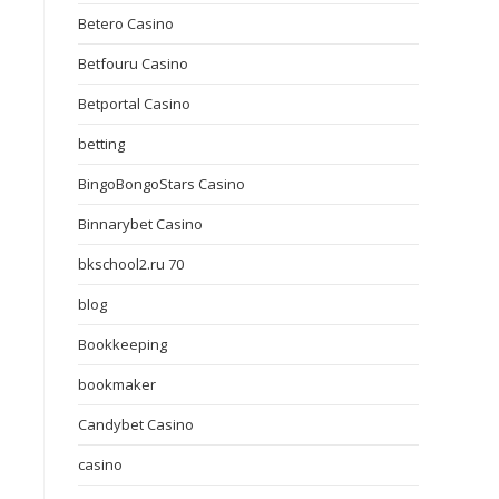
Betero Casino
Betfouru Casino
Betportal Casino
betting
BingoBongoStars Casino
Binnarybet Casino
bkschool2.ru 70
blog
Bookkeeping
bookmaker
Candybet Casino
casino