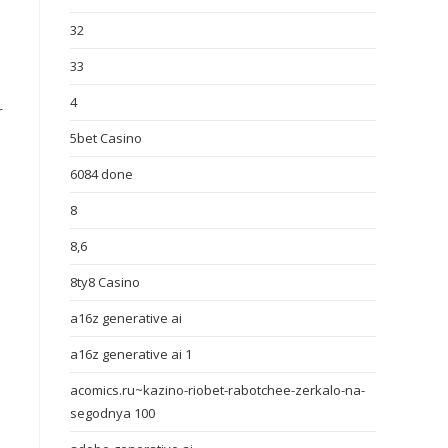
32
33
4
r
5bet Casino
6084 done
8
8,6
8ty8 Casino
a16z generative ai
a16z generative ai 1
acomics.ru~kazino-riobet-rabotchee-zerkalo-na-
segodnya 100