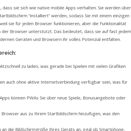
 dass sie sich wie native mobile Apps verhalten. Sie werden über
tbildschirm “installiert” werden, sodass Sie mit einem einzigen
weil sie für jeden Browser funktionieren, aber die Funktionalität
n der Browser unterstützt. Das bedeutet, dass sie auf fast jede
dernen Geräten und Browsern ihr volles Potenzial entfalten.
reich:
itzschnell zu laden, was gerade bei Spielen mit vielen Grafiken
en auch ohne aktive Internetverbindung verfügbar sein, was für
n Apps können PWAs Sie über neue Spiele, Bonusangebote oder
 Browser aus zu Ihrem Startbildschirm hinzufügen, was den
an die Bildschirmgröße Ihres Geräts an, egal ob Smartphone,