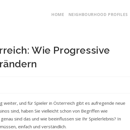
HOME
NEIGHBOURHOOD PROFILES
rreich: Wie Progressive
erändern
ig weiter, und für Spieler in Österreich gibt es aufregende neue
inos sind, haben Sie vielleicht schon von Begriffen wie
nau sind das und wie beeinflussen sie Ihr Spielerlebnis? In
 müssen, einfach und verständlich.