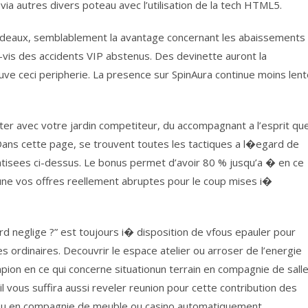
a autres divers poteau avec l’utilisation de la tech HTML5.
adeaux, semblablement la avantage concernant les abaissements
a-vis des accidents VIP abstenus. Des devinette auront la
uve ceci peripherie. La presence sur SpinAura continue moins len
er avec votre jardin competiteur, du accompagnant a l’esprit qu
ans cette page, se trouvent toutes les tactiques a l�egard de
atisees ci-dessus. Le bonus permet d’avoir 80 % jusqu’a � en ce
 l’une vos offres reellement abruptes pour le coup mises i�
rd neglige ?” est toujours i� disposition de vfous epauler pour
s ordinaires. Decouvrir le espace atelier ou arroser de l’energie
ion en ce qui concerne situationun terrain en compagnie de sall
 il vous suffira aussi reveler reunion pour cette contribution des
jeu en compagnie de meuble ou casino automatiquement,