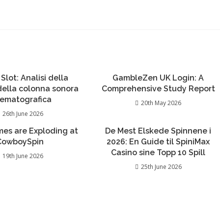
 Slot: Analisi della
GambleZen UK Login: A
 della colonna sonora
Comprehensive Study Report
nematografica
20th May 2026
26th June 2026
es are Exploding at
De Mest Elskede Spinnene i
CowboySpin
2026: En Guide til SpiniMax
Casino sine Topp 10 Spill
19th June 2026
25th June 2026