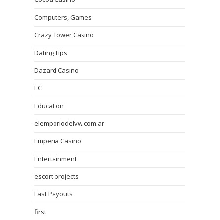
Computers, Games
Crazy Tower Сasino
Dating Tips
Dazard Casino
EC
Education
elemporiodelvw.com.ar
Emperia Casino
Entertainment
escort projects
Fast Payouts
first