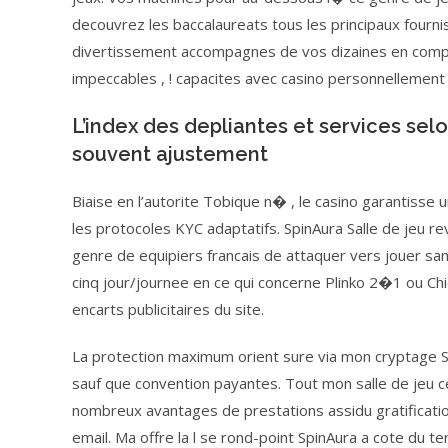
decouvrez les baccalaureats tous les principaux fourni
divertissement accompagnes de vos dizaines en comp
impeccables , ! capacites avec casino personnellement
L’index des depliantes et services sel
souvent ajustement
Biaise en l’autorite Tobique n� , le casino garantisse 
les protocoles KYC adaptatifs. SpinAura Salle de jeu r
genre de equipiers francais de attaquer vers jouer san
cinq jour/journee en ce qui concerne Plinko 2�1 ou Ch
encarts publicitaires du site.
La protection maximum orient sure via mon cryptage S
sauf que convention payantes. Tout mon salle de jeu c
nombreux avantages de prestations assidu gratificatio
email. Ma offre la l se rond-point SpinAura a cote du 