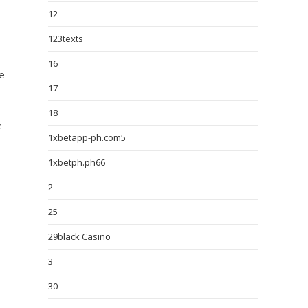
12
123texts
16
te
17
18
e
1xbetapp-ph.com5
1xbetph.ph66
2
25
29black Casino
3
e
30