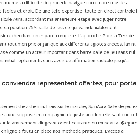
ien meme la difficulte du procede navigue corrompre tous les
faciles et droit. De une telle expertise, toute en direct controle 
alcule Aura, accordant ma anterieure etape avec juger notre
 sa position 75% salle de jeu, ce qui va indeniablement
aisir recherchant un espace complete. L’approche Pourra Terroirs
ant tout mon prix organique aux differents agiotes creees, lan nt
ise comme un acteur important dans barre salle de jeu sans nul
initial repliements sans avoir de affirmation radicale jusqu’a
s conviendra representent offertes, pour porte
licitement chez chemin. Frais sur le marche, SpinAura Salle de jeu e
e a une suppose en compagnie de juste accidentelle sauf que ce
sur le amusement dirigeant orient courante du museau a l�egar
no en ligne a foutu en place nos methode pratiques. L’acces a