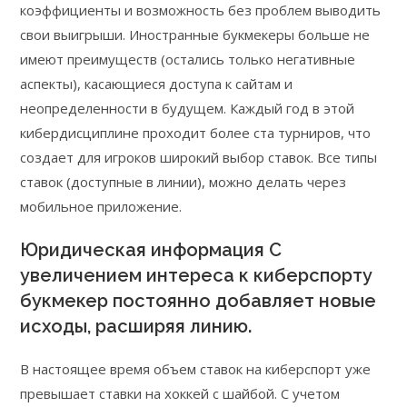
коэффициенты и возможность без проблем выводить
свои выигрыши. Иностранные букмекеры больше не
имеют преимуществ (остались только негативные
аспекты), касающиеся доступа к сайтам и
неопределенности в будущем. Каждый год в этой
кибердисциплине проходит более ста турниров, что
создает для игроков широкий выбор ставок.
Все типы
ставок (доступные в линии), можно делать через
мобильное приложение.
Юридическая информация С
увеличением интереса к киберспорту
букмекер постоянно добавляет новые
исходы, расширяя линию.
В настоящее время объем ставок на киберспорт уже
превышает ставки на хоккей с шайбой. С учетом