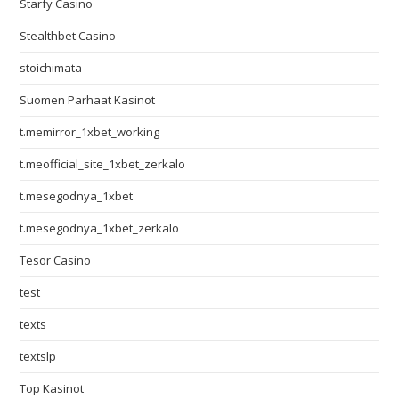
Starfy Casino
Stealthbet Casino
stoichimata
Suomen Parhaat Kasinot
t.memirror_1xbet_working
t.meofficial_site_1xbet_zerkalo
t.mesegodnya_1xbet
t.mesegodnya_1xbet_zerkalo
Tesor Casino
test
texts
textslp
Top Kasinot