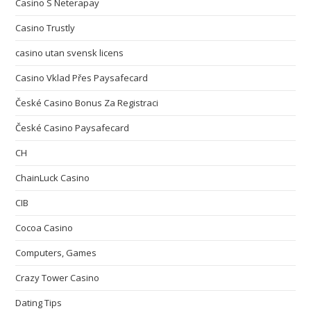
Casino S Neterapay
Casino Trustly
casino utan svensk licens
Casino Vklad Přes Paysafecard
České Casino Bonus Za Registraci
České Casino Paysafecard
CH
ChainLuck Casino
CIB
Cocoa Casino
Computers, Games
Crazy Tower Сasino
Dating Tips