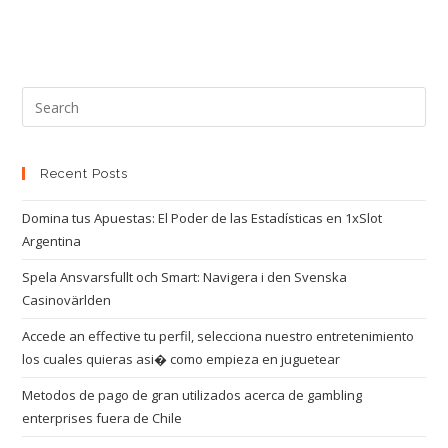
Recent Posts
Domina tus Apuestas: El Poder de las Estadísticas en 1xSlot
Argentina
Spela Ansvarsfullt och Smart: Navigera i den Svenska
Casinovärlden
Accede an effective tu perfil, selecciona nuestro entretenimiento
los cuales quieras asi� como empieza en juguetear
Metodos de pago de gran utilizados acerca de gambling
enterprises fuera de Chile