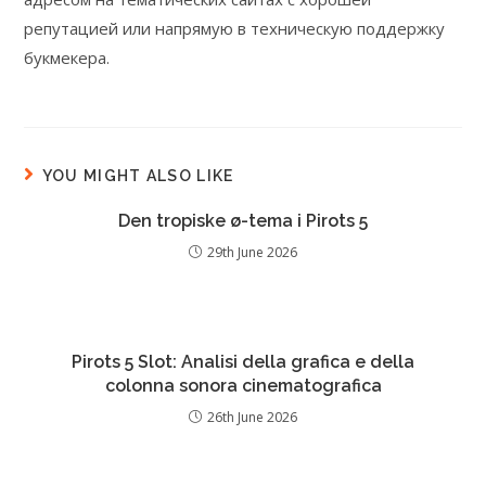
репутацией или напрямую в техническую поддержку
букмекера.
YOU MIGHT ALSO LIKE
Den tropiske ø-tema i Pirots 5
29th June 2026
Pirots 5 Slot: Analisi della grafica e della
colonna sonora cinematografica
26th June 2026