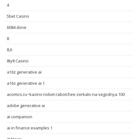
4
5bet Casino
6084 done
8
8,6
8ty8 Casino
a16z generative ai
a16z generative ai 1
acomics.ru~kazino-riobet-rabotchee-zerkalo-na-segodnya 100
adobe generative ai
ai companion
ai in finance examples 1