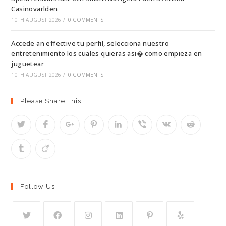
Casinovärlden
10TH AUGUST 2026
/
0 COMMENTS
Accede an effective tu perfil, selecciona nuestro
entretenimiento los cuales quieras asi� como empieza en
juguetear
10TH AUGUST 2026
/
0 COMMENTS
Please Share This
Follow Us