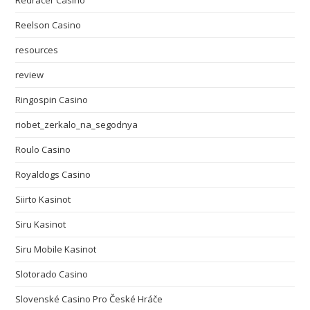
Redracer Casino
Reelson Casino
resources
review
Ringospin Casino
riobet_zerkalo_na_segodnya
Roulo Casino
Royaldogs Casino
Siirto Kasinot
Siru Kasinot
Siru Mobile Kasinot
Slotorado Casino
Slovenské Casino Pro České Hráče