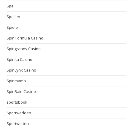
Spei
Spellen
Spiele
Spin Formula Casino
Spingranny Casino
Spinita Casino
SpinLynx Casino
Spinmama
SpinRain Casino
sportsbook
Sportwedden
Sportwetten