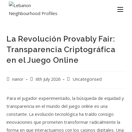
La Revolución Provably Fair:
Transparencia Criptográfica
en el Juego Online
nanor
6th July 2026
Uncategorised
Para el jugador experimentado, la búsqueda de equidad y
transparencia en el mundo del juego online es una
constante. La evolución tecnológica ha traído consigo
innovaciones que prometen transformar radicalmente la
forma en que interactuamos con los casinos digitales. Una