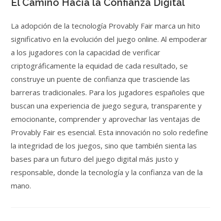
El Camino Hacia la Confianza Digital
La adopción de la tecnología Provably Fair marca un hito
significativo en la evolución del juego online. Al empoderar
a los jugadores con la capacidad de verificar
criptográficamente la equidad de cada resultado, se
construye un puente de confianza que trasciende las
barreras tradicionales. Para los jugadores españoles que
buscan una experiencia de juego segura, transparente y
emocionante, comprender y aprovechar las ventajas de
Provably Fair es esencial. Esta innovación no solo redefine
la integridad de los juegos, sino que también sienta las
bases para un futuro del juego digital más justo y
responsable, donde la tecnología y la confianza van de la
mano.