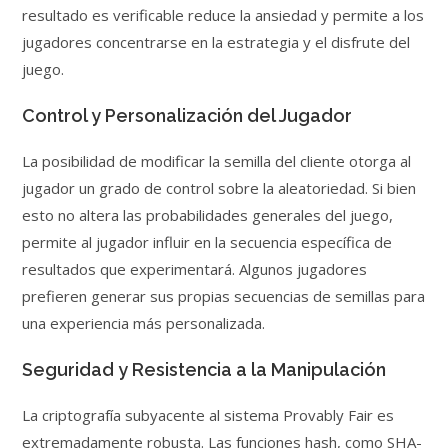
resultado es verificable reduce la ansiedad y permite a los
jugadores concentrarse en la estrategia y el disfrute del
juego.
Control y Personalización del Jugador
La posibilidad de modificar la semilla del cliente otorga al
jugador un grado de control sobre la aleatoriedad. Si bien
esto no altera las probabilidades generales del juego,
permite al jugador influir en la secuencia específica de
resultados que experimentará. Algunos jugadores
prefieren generar sus propias secuencias de semillas para
una experiencia más personalizada.
Seguridad y Resistencia a la Manipulación
La criptografía subyacente al sistema Provably Fair es
extremadamente robusta. Las funciones hash, como SHA-