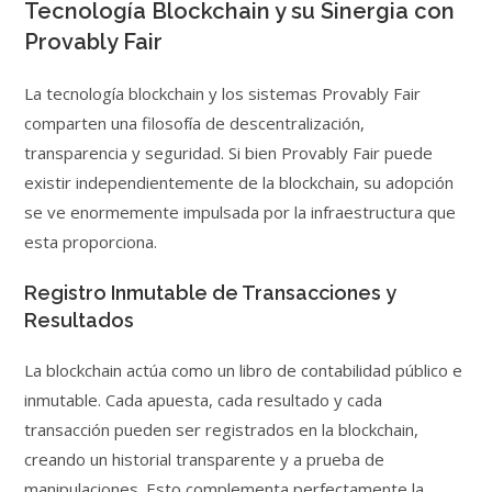
Tecnología Blockchain y su Sinergia con
Provably Fair
La tecnología blockchain y los sistemas Provably Fair
comparten una filosofía de descentralización,
transparencia y seguridad. Si bien Provably Fair puede
existir independientemente de la blockchain, su adopción
se ve enormemente impulsada por la infraestructura que
esta proporciona.
Registro Inmutable de Transacciones y
Resultados
La blockchain actúa como un libro de contabilidad público e
inmutable. Cada apuesta, cada resultado y cada
transacción pueden ser registrados en la blockchain,
creando un historial transparente y a prueba de
manipulaciones. Esto complementa perfectamente la