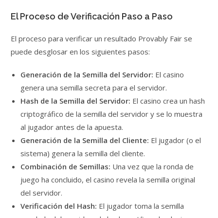
El Proceso de Verificación Paso a Paso
El proceso para verificar un resultado Provably Fair se
puede desglosar en los siguientes pasos:
Generación de la Semilla del Servidor:
El casino
genera una semilla secreta para el servidor.
Hash de la Semilla del Servidor:
El casino crea un hash
criptográfico de la semilla del servidor y se lo muestra
al jugador antes de la apuesta.
Generación de la Semilla del Cliente:
El jugador (o el
sistema) genera la semilla del cliente.
Combinación de Semillas:
Una vez que la ronda de
juego ha concluido, el casino revela la semilla original
del servidor.
Verificación del Hash:
El jugador toma la semilla