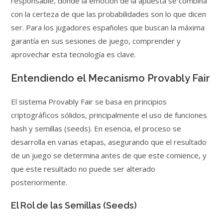
responsable, donde la emoción de la apuesta se combina
con la certeza de que las probabilidades son lo que dicen
ser. Para los jugadores españoles que buscan la máxima
garantía en sus sesiones de juego, comprender y
aprovechar esta tecnología es clave.
Entendiendo el Mecanismo Provably Fair
El sistema Provably Fair se basa en principios
criptográficos sólidos, principalmente el uso de funciones
hash y semillas (seeds). En esencia, el proceso se
desarrolla en varias etapas, asegurando que el resultado
de un juego se determina antes de que este comience, y
que este resultado no puede ser alterado
posteriormente.
El Rol de las Semillas (Seeds)