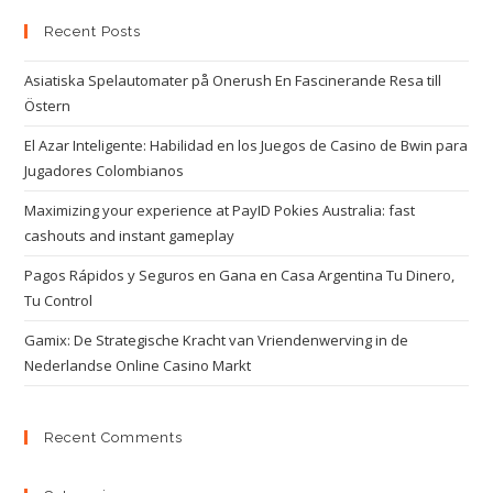
Recent Posts
Asiatiska Spelautomater på Onerush En Fascinerande Resa till
Östern
El Azar Inteligente: Habilidad en los Juegos de Casino de Bwin para
Jugadores Colombianos
Maximizing your experience at PayID Pokies Australia: fast
cashouts and instant gameplay
Pagos Rápidos y Seguros en Gana en Casa Argentina Tu Dinero,
Tu Control
Gamix: De Strategische Kracht van Vriendenwerving in de
Nederlandse Online Casino Markt
Recent Comments