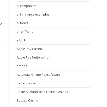
ai companion
ai in finance examples 1
AI News
ąc
ai-girlfriend
all_BAz
Apple Pay Casino
Apple Pay Nettikasinot
articles
Automaty Online Paysafecard
Bananzia Casino
Beste Ausländische Online Casinos
Betcleo Casino