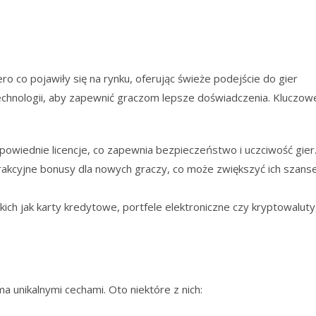
o co pojawiły się na rynku, oferując świeże podejście do gier
echnologii, aby zapewnić graczom lepsze doświadczenia. Kluczow
owiednie licencje, co zapewnia bezpieczeństwo i uczciwość gier
akcyjne bonusy dla nowych graczy, co może zwiększyć ich szans
kich jak karty kredytowe, portfele elektroniczne czy kryptowaluty
a unikalnymi cechami. Oto niektóre z nich: