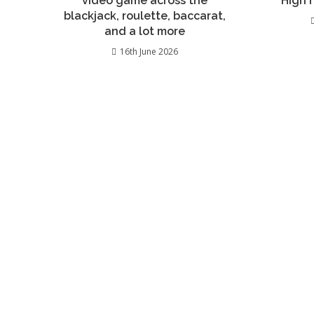
video game across the
High 
blackjack, roulette, baccarat,
and a lot more
16th June 2026