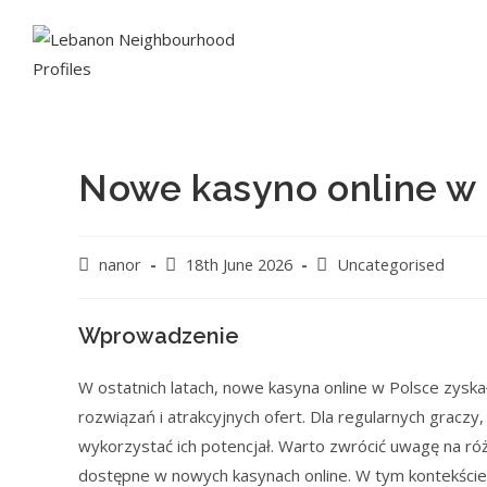
Nowe kasyno online w 
nanor
18th June 2026
Uncategorised
Wprowadzenie
W ostatnich latach, nowe kasyna online w Polsce zyska
rozwiązań i atrakcyjnych ofert. Dla regularnych graczy
wykorzystać ich potencjał. Warto zwrócić uwagę na ró
dostępne w nowych kasynach online. W tym kontekści