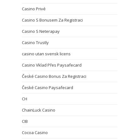
Casino Privé
Casino S Bonusem Za Registraci
Casino S Neterapay
Casino Trustly
casino utan svensk licens
Casino Vklad Přes Paysafecard
České Casino Bonus Za Registraci
České Casino Paysafecard
CH
ChainLuck Casino
CIB
Cocoa Casino