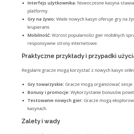
Interfejs użytkownika:
Nowoczesne kasyna stawiają 
platformy.
Gry na żywo:
Wiele nowych kasyn oferuje gry na ży
krupierami.
Mobilność:
Wzrost popularności gier mobilnych spr
responsywne strony internetowe.
Praktyczne przykłady i przypadki użyci
Regularni gracze mogą korzystać z nowych kasyn online
Gry towarzyskie:
Gracze mogą organizować sesje gie
Bonusy i promocje:
Wykorzystanie bonusów powital
Testowanie nowych gier:
Gracze mogą eksplorować
kasynach.
Zalety i wady