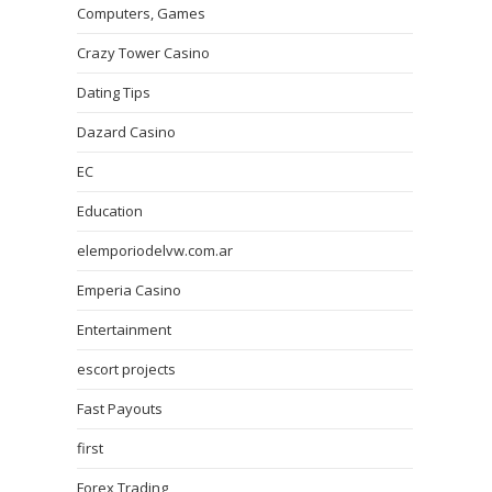
Computers, Games
Crazy Tower Сasino
Dating Tips
Dazard Casino
EC
Education
elemporiodelvw.com.ar
Emperia Casino
Entertainment
escort projects
Fast Payouts
first
Forex Trading