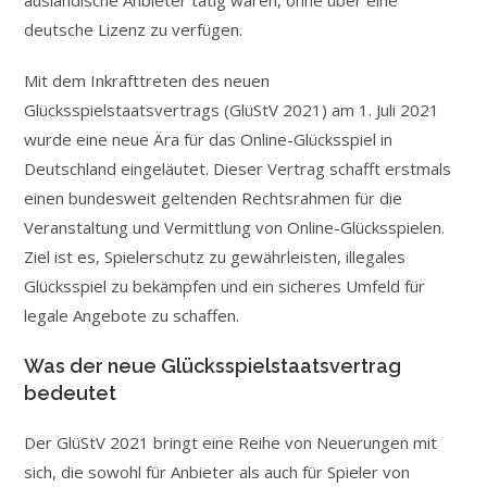
ausländische Anbieter tätig waren, ohne über eine
deutsche Lizenz zu verfügen.
Mit dem Inkrafttreten des neuen
Glücksspielstaatsvertrags (GlüStV 2021) am 1. Juli 2021
wurde eine neue Ära für das Online-Glücksspiel in
Deutschland eingeläutet. Dieser Vertrag schafft erstmals
einen bundesweit geltenden Rechtsrahmen für die
Veranstaltung und Vermittlung von Online-Glücksspielen.
Ziel ist es, Spielerschutz zu gewährleisten, illegales
Glücksspiel zu bekämpfen und ein sicheres Umfeld für
legale Angebote zu schaffen.
Was der neue Glücksspielstaatsvertrag
bedeutet
Der GlüStV 2021 bringt eine Reihe von Neuerungen mit
sich, die sowohl für Anbieter als auch für Spieler von