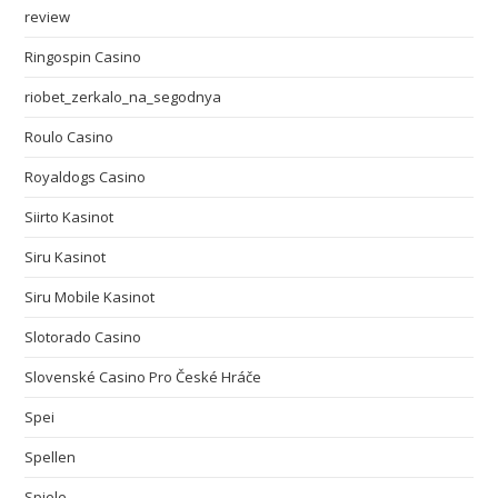
review
Ringospin Casino
riobet_zerkalo_na_segodnya
Roulo Casino
Royaldogs Casino
Siirto Kasinot
Siru Kasinot
Siru Mobile Kasinot
Slotorado Casino
Slovenské Casino Pro České Hráče
Spei
Spellen
Spiele