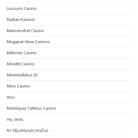
Lussurio Casino
Maltan Kasinot
Mamzinobet Casino
Megapari New Casinos
Millioner Casino
MineBit Casino
Minimitalletus 5E
Mino Casino
misc
Mobilepay Talletus Casino
my_texts
N1 Αξιολόγηση Καζίνο