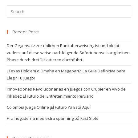
Recent Posts
Der Gegensatz zur ublichen Bankuberweisung ist und bleibt
zudem, auf diese weise nachfolgende Sofortuberweisung keinen
Phase durch drei Diskutieren durchfuhrt
¿Texas Hold’em o Omaha en Megapari? ¡La Guía Definitiva para
Elegir Tu Juego!
Innovaciones Revolucionarias en Juegos con Crupier en Vivo de
Inkabet: El Futuro del Entretenimiento Peruano
Colombia Juega Online ¡El Futuro Ya Está Aquí!
Fira högtiderna med extra spänning på Fast Slots