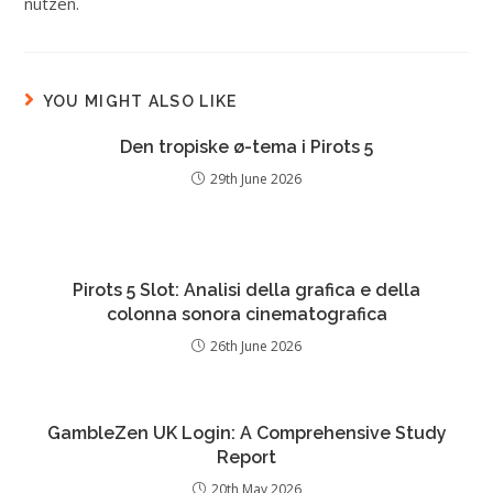
nutzen.
YOU MIGHT ALSO LIKE
Den tropiske ø-tema i Pirots 5
29th June 2026
Pirots 5 Slot: Analisi della grafica e della
colonna sonora cinematografica
26th June 2026
GambleZen UK Login: A Comprehensive Study
Report
20th May 2026