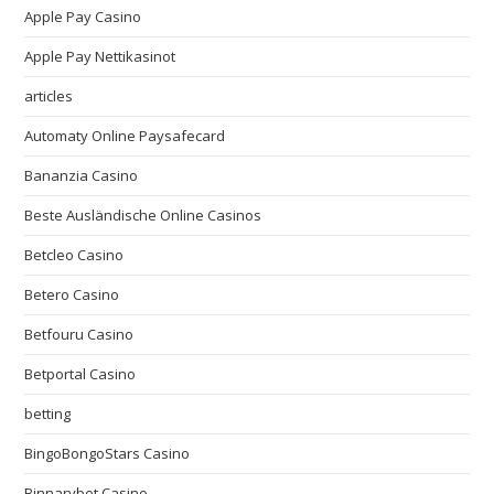
Apple Pay Casino
Apple Pay Nettikasinot
articles
Automaty Online Paysafecard
Bananzia Casino
Beste Ausländische Online Casinos
Betcleo Casino
Betero Casino
Betfouru Casino
Betportal Casino
betting
BingoBongoStars Casino
Binnarybet Casino