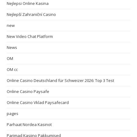
Nejlepsi Online Kasina
Nejlepší Zahraniční Casino
new
New Video Chat Platform
News
OM
OM cc
Online Casino Deutschland für Schweizer 2026: Top 3 Test
Online Casino Paysafe
Online Casino Vklad Paysafecard
pages
Parhaat Nordea Kasinot
Parimad Kasiino Pakkumised