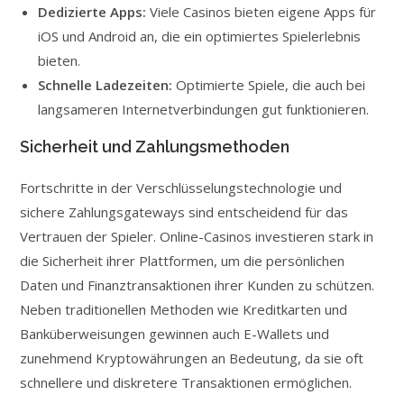
Dedizierte Apps:
Viele Casinos bieten eigene Apps für
iOS und Android an, die ein optimiertes Spielerlebnis
bieten.
Schnelle Ladezeiten:
Optimierte Spiele, die auch bei
langsameren Internetverbindungen gut funktionieren.
Sicherheit und Zahlungsmethoden
Fortschritte in der Verschlüsselungstechnologie und
sichere Zahlungsgateways sind entscheidend für das
Vertrauen der Spieler. Online-Casinos investieren stark in
die Sicherheit ihrer Plattformen, um die persönlichen
Daten und Finanztransaktionen ihrer Kunden zu schützen.
Neben traditionellen Methoden wie Kreditkarten und
Banküberweisungen gewinnen auch E-Wallets und
zunehmend Kryptowährungen an Bedeutung, da sie oft
schnellere und diskretere Transaktionen ermöglichen.