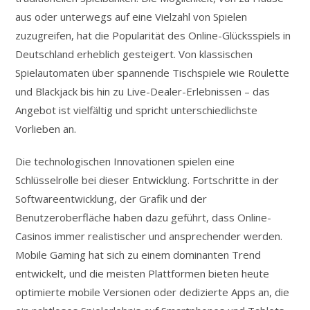
aus oder unterwegs auf eine Vielzahl von Spielen
zuzugreifen, hat die Popularität des Online-Glücksspiels in
Deutschland erheblich gesteigert. Von klassischen
Spielautomaten über spannende Tischspiele wie Roulette
und Blackjack bis hin zu Live-Dealer-Erlebnissen – das
Angebot ist vielfältig und spricht unterschiedlichste
Vorlieben an.
Die technologischen Innovationen spielen eine
Schlüsselrolle bei dieser Entwicklung. Fortschritte in der
Softwareentwicklung, der Grafik und der
Benutzeroberfläche haben dazu geführt, dass Online-
Casinos immer realistischer und ansprechender werden.
Mobile Gaming hat sich zu einem dominanten Trend
entwickelt, und die meisten Plattformen bieten heute
optimierte mobile Versionen oder dedizierte Apps an, die