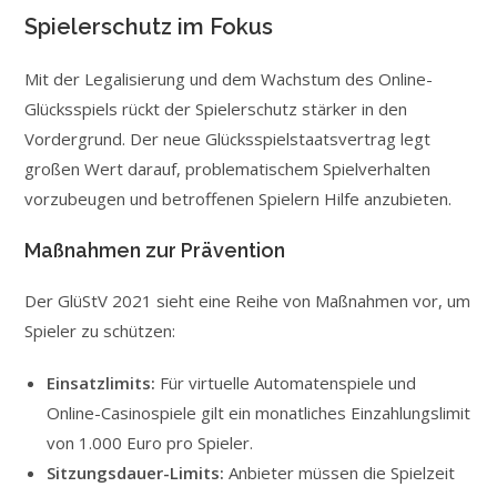
Spielerschutz im Fokus
Mit der Legalisierung und dem Wachstum des Online-
Glücksspiels rückt der Spielerschutz stärker in den
Vordergrund. Der neue Glücksspielstaatsvertrag legt
großen Wert darauf, problematischem Spielverhalten
vorzubeugen und betroffenen Spielern Hilfe anzubieten.
Maßnahmen zur Prävention
Der GlüStV 2021 sieht eine Reihe von Maßnahmen vor, um
Spieler zu schützen:
Einsatzlimits:
Für virtuelle Automatenspiele und
Online-Casinospiele gilt ein monatliches Einzahlungslimit
von 1.000 Euro pro Spieler.
Sitzungsdauer-Limits:
Anbieter müssen die Spielzeit