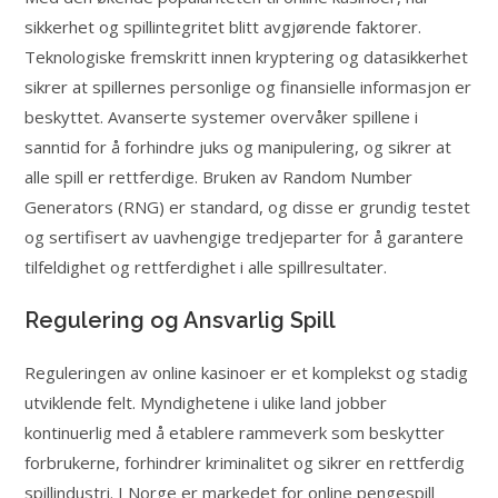
sikkerhet og spillintegritet blitt avgjørende faktorer.
Teknologiske fremskritt innen kryptering og datasikkerhet
sikrer at spillernes personlige og finansielle informasjon er
beskyttet. Avanserte systemer overvåker spillene i
sanntid for å forhindre juks og manipulering, og sikrer at
alle spill er rettferdige. Bruken av Random Number
Generators (RNG) er standard, og disse er grundig testet
og sertifisert av uavhengige tredjeparter for å garantere
tilfeldighet og rettferdighet i alle spillresultater.
Regulering og Ansvarlig Spill
Reguleringen av online kasinoer er et komplekst og stadig
utviklende felt. Myndighetene i ulike land jobber
kontinuerlig med å etablere rammeverk som beskytter
forbrukerne, forhindrer kriminalitet og sikrer en rettferdig
spillindustri. I Norge er markedet for online pengespill