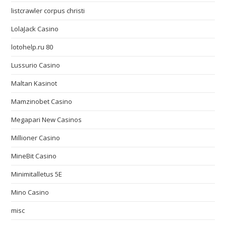
listcrawler corpus christi
LolaJack Casino
lotohelp.ru 80
Lussurio Casino
Maltan Kasinot
Mamzinobet Casino
Megapari New Casinos
Millioner Casino
MineBit Casino
Minimitalletus 5E
Mino Casino
misc