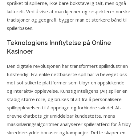
språket til spillerne, ikke bare bokstavelig talt, men også
kulturelt. Ved å vise at man kjenner og respekterer norske
tradisjoner og geografi, bygger man et sterkere bånd til
spillerbasen.
Teknologiens Innflytelse på Online
Kasinoer
Den digitale revolusjonen har transformert spillindustrien
fullstendig. Fra enkle nettbaserte spill har vi beveget oss
mot sofistikerte plattformer som tilbyr en oppslukende
og interaktiv opplevelse. Kunstig intelligens (AI) spiller en
stadig større rolle, og brukes til alt fra å personalisere
spillopplevelsen til å oppdage og forhindre svindel. AI-
drevne chatbots gir umiddelbar kundestøtte, mens
maskinlæringsalgoritmer analyserer spilleratferd for å tilby
skreddersydde bonuser og kampanjer. Dette skaper en