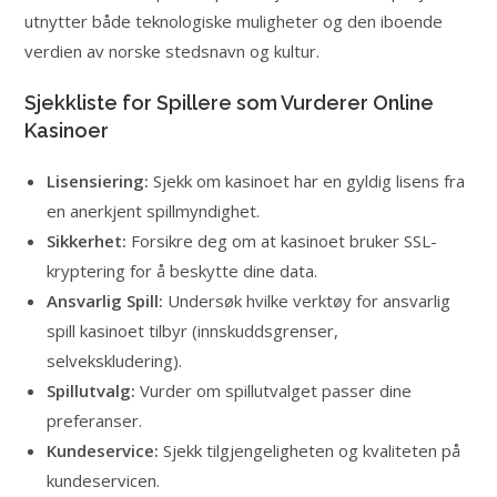
utnytter både teknologiske muligheter og den iboende
verdien av norske stedsnavn og kultur.
Sjekkliste for Spillere som Vurderer Online
Kasinoer
Lisensiering:
Sjekk om kasinoet har en gyldig lisens fra
en anerkjent spillmyndighet.
Sikkerhet:
Forsikre deg om at kasinoet bruker SSL-
kryptering for å beskytte dine data.
Ansvarlig Spill:
Undersøk hvilke verktøy for ansvarlig
spill kasinoet tilbyr (innskuddsgrenser,
selvekskludering).
Spillutvalg:
Vurder om spillutvalget passer dine
preferanser.
Kundeservice:
Sjekk tilgjengeligheten og kvaliteten på
kundeservicen.