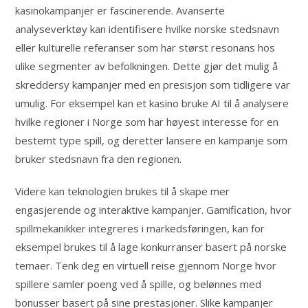
kasinokampanjer er fascinerende. Avanserte
analyseverktøy kan identifisere hvilke norske stedsnavn
eller kulturelle referanser som har størst resonans hos
ulike segmenter av befolkningen. Dette gjør det mulig å
skreddersy kampanjer med en presisjon som tidligere var
umulig. For eksempel kan et kasino bruke AI til å analysere
hvilke regioner i Norge som har høyest interesse for en
bestemt type spill, og deretter lansere en kampanje som
bruker stedsnavn fra den regionen.
Videre kan teknologien brukes til å skape mer
engasjerende og interaktive kampanjer. Gamification, hvor
spillmekanikker integreres i markedsføringen, kan for
eksempel brukes til å lage konkurranser basert på norske
temaer. Tenk deg en virtuell reise gjennom Norge hvor
spillere samler poeng ved å spille, og belønnes med
bonusser basert på sine prestasjoner. Slike kampanjer