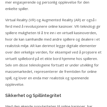
mer engasjerende og personlig opplevelse for den
enkelte spiller.
Virtual Reality (VR) og Augmented Reality (AR) er også i
ferd med å revolusjonere online kasinoer. VR-teknologi gir
spillere muligheten til å tre inn i en virtuell kasinoverden,
hvor de kan samhandle med andre spillere og dealere i et
realistisk miljø. AR kan derimot legge digitale elementer
over den virkelige verden, for eksempel ved å projisere et
virtuelt spillebord på et ekte bord hjemme hos spilleren.
Selv om disse teknologiene fortsatt er under utvikling for
massemarkedet, representerer de fremtiden for online
spill, og lover en enda mer realistisk og spennende
opplevelse.
Sikkerhet og Spillintegritet
Med den økende populariteten til online kasinoer, har