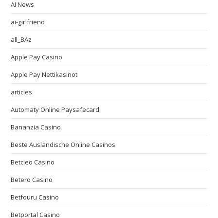
AI News
ai-girlfriend
all_BAz
Apple Pay Casino
Apple Pay Nettikasinot
articles
Automaty Online Paysafecard
Bananzia Casino
Beste Ausländische Online Casinos
Betcleo Casino
Betero Casino
Betfouru Casino
Betportal Casino