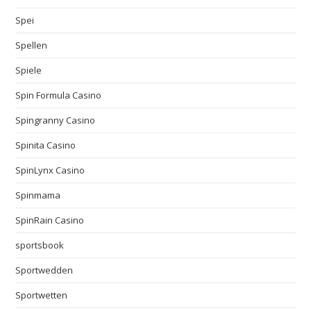
Spei
Spellen
Spiele
Spin Formula Casino
Spingranny Casino
Spinita Casino
SpinLynx Casino
Spinmama
SpinRain Casino
sportsbook
Sportwedden
Sportwetten