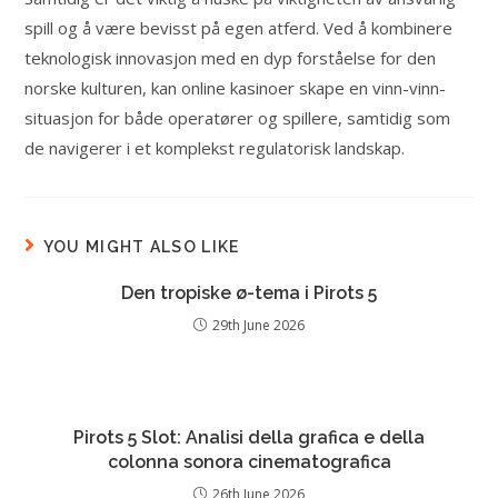
spill og å være bevisst på egen atferd. Ved å kombinere
teknologisk innovasjon med en dyp forståelse for den
norske kulturen, kan online kasinoer skape en vinn-vinn-
situasjon for både operatører og spillere, samtidig som
de navigerer i et komplekst regulatorisk landskap.
YOU MIGHT ALSO LIKE
Den tropiske ø-tema i Pirots 5
29th June 2026
Pirots 5 Slot: Analisi della grafica e della
colonna sonora cinematografica
26th June 2026