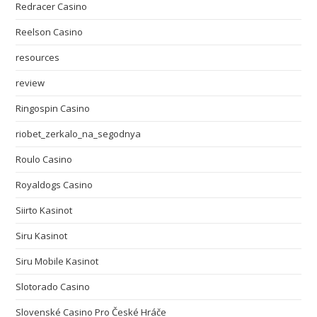
Redracer Casino
Reelson Casino
resources
review
Ringospin Casino
riobet_zerkalo_na_segodnya
Roulo Casino
Royaldogs Casino
Siirto Kasinot
Siru Kasinot
Siru Mobile Kasinot
Slotorado Casino
Slovenské Casino Pro České Hráče