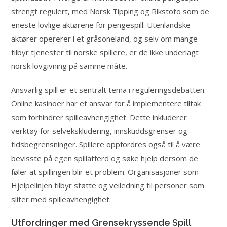
strengt regulert, med Norsk Tipping og Rikstoto som de
eneste lovlige aktørene for pengespill. Utenlandske
aktører opererer i et gråsoneland, og selv om mange
tilbyr tjenester til norske spillere, er de ikke underlagt
norsk lovgivning på samme måte.
Ansvarlig spill er et sentralt tema i reguleringsdebatten.
Online kasinoer har et ansvar for å implementere tiltak
som forhindrer spilleavhengighet. Dette inkluderer
verktøy for selvekskludering, innskuddsgrenser og
tidsbegrensninger. Spillere oppfordres også til å være
bevisste på egen spillatferd og søke hjelp dersom de
føler at spillingen blir et problem. Organisasjoner som
Hjelpelinjen tilbyr støtte og veiledning til personer som
sliter med spilleavhengighet.
Utfordringer med Grensekryssende Spill