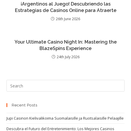
¡Argentinos al Juego! Descubriendo las
Estrategias de Casinos Online para Atraerte
26th June 2026
Your Ultimate Casino Night In: Mastering the
BlazeSpins Experience
24th July 2026
Recent Posts
Jupi Casinon Kielivalikoima Suomalaisille ja Ruotsalaisille Pelaajille
Descubra el Futuro del Entretenimiento: Los Mejores Casinos