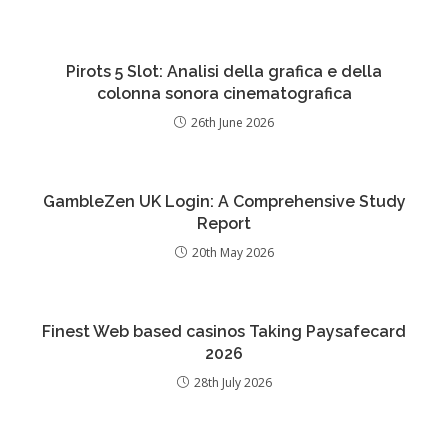
Pirots 5 Slot: Analisi della grafica e della
colonna sonora cinematografica
26th June 2026
GambleZen UK Login: A Comprehensive Study
Report
20th May 2026
Finest Web based casinos Taking Paysafecard
2026
28th July 2026