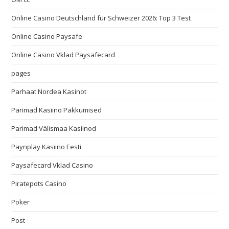
Online Casino Deutschland für Schweizer 2026: Top 3 Test
Online Casino Paysafe
Online Casino Vklad Paysafecard
pages
Parhaat Nordea Kasinot
Parimad Kasiino Pakkumised
Parimad Välismaa Kasiinod
Paynplay Kasiino Eesti
Paysafecard Vklad Casino
Piratepots Casino
Poker
Post