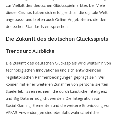
zur Vielfalt des deutschen Glücksspielmarktes bei. Viele
dieser Casinos haben sich erfolgreich an die digitale Welt
angepasst und bieten auch Online-Angebote an, die den
deutschen Standards entsprechen.
Die Zukunft des deutschen Glücksspiels
Trends und Ausblicke
Die Zukunft des deutschen Glücksspiels wird weiterhin von
technologischen Innovationen und sich entwickelnden
regulatorischen Rahmenbedingungen geprägt sein. Wir
können mit einer weiteren Zunahme von personalisierten
Spielerlebnissen rechnen, die durch künstliche Intelligenz
und Big Data ermöglicht werden. Die Integration von
Social-Gaming-Elementen und die weitere Entwicklung von
VR/AR-Anwendungen sind ebenfalls wahrscheinliche