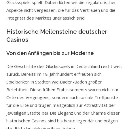
Glücksspiels spielt. Dabei dürfen wir die regulatorischen
Aspekte nicht vergessen, die für das Vertrauen und die
Integrität des Marktes unerlässlich sind.
Historische Meilensteine deutscher
Casinos
Von den Anfängen bis zur Moderne
Die Geschichte des Glücksspiels in Deutschland reicht weit
zurück. Bereits im 18. Jahrhundert erfreuten sich
Spielbanken in Städten wie Baden-Baden großer
Beliebtheit. Diese frühen Etablissements waren nicht nur
Orte des Vergnügens, sondern auch soziale Treffpunkte
für die Elite und trugen maßgeblich zur Attraktivität der
jeweiligen Städte bei. Die Eleganz und der Charme dieser
historischen Casinos sind bis heute legendär und prägen
das Bild, das viele von ihnen haben.