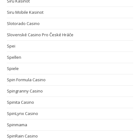
Siru Kasinot
Siru Mobile Kasinot
Slotorado Casino
Slovenské Casino Pro České Hráče
Spei
Spellen
Spiele
Spin Formula Casino
Spingranny Casino
Spinita Casino
SpinLynx Casino
Spinmama
SpinRain Casino