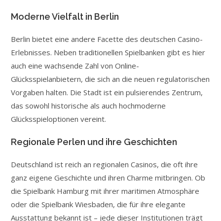
Moderne Vielfalt in Berlin
Berlin bietet eine andere Facette des deutschen Casino-
Erlebnisses. Neben traditionellen Spielbanken gibt es hier
auch eine wachsende Zahl von Online-
Glücksspielanbietern, die sich an die neuen regulatorischen
Vorgaben halten. Die Stadt ist ein pulsierendes Zentrum,
das sowohl historische als auch hochmoderne
Glücksspieloptionen vereint.
Regionale Perlen und ihre Geschichten
Deutschland ist reich an regionalen Casinos, die oft ihre
ganz eigene Geschichte und ihren Charme mitbringen. Ob
die Spielbank Hamburg mit ihrer maritimen Atmosphäre
oder die Spielbank Wiesbaden, die für ihre elegante
Ausstattung bekannt ist – jede dieser Institutionen trägt