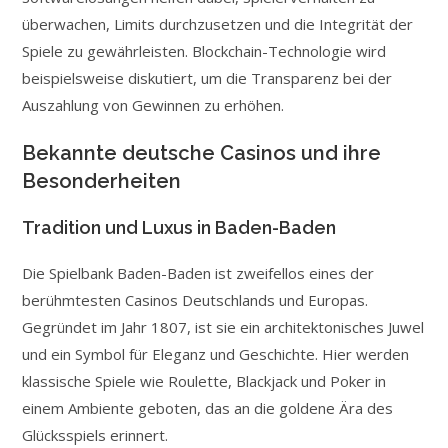
überwachen, Limits durchzusetzen und die Integrität der
Spiele zu gewährleisten. Blockchain-Technologie wird
beispielsweise diskutiert, um die Transparenz bei der
Auszahlung von Gewinnen zu erhöhen.
Bekannte deutsche Casinos und ihre
Besonderheiten
Tradition und Luxus in Baden-Baden
Die Spielbank Baden-Baden ist zweifellos eines der
berühmtesten Casinos Deutschlands und Europas.
Gegründet im Jahr 1807, ist sie ein architektonisches Juwel
und ein Symbol für Eleganz und Geschichte. Hier werden
klassische Spiele wie Roulette, Blackjack und Poker in
einem Ambiente geboten, das an die goldene Ära des
Glücksspiels erinnert.