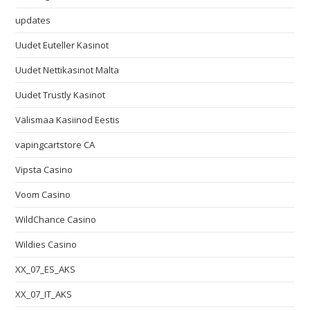
updates
Uudet Euteller Kasinot
Uudet Nettikasinot Malta
Uudet Trustly Kasinot
Välismaa Kasiinod Eestis
vapingcartstore CA
Vipsta Casino
Voom Casino
WildChance Casino
Wildies Casino
XX_07_ES_AKS
XX_07_IT_AKS