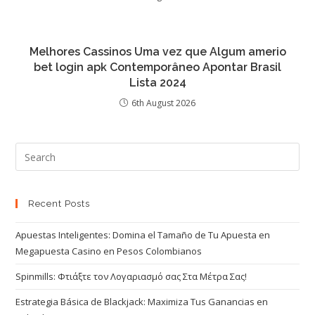
Melhores Cassinos Uma vez que Algum amerio
bet login apk Contemporâneo Apontar Brasil
Lista 2024
6th August 2026
Recent Posts
Apuestas Inteligentes: Domina el Tamaño de Tu Apuesta en
Megapuesta Casino en Pesos Colombianos
Spinmills: Φτιάξτε τον Λογαριασμό σας Στα Μέτρα Σας!
Estrategia Básica de Blackjack: Maximiza Tus Ganancias en