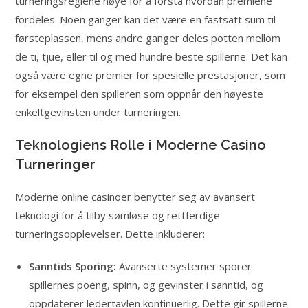
turneringsreglene nøye for å forstå hvordan premiene
fordeles. Noen ganger kan det være en fastsatt sum til
førsteplassen, mens andre ganger deles potten mellom
de ti, tjue, eller til og med hundre beste spillerne. Det kan
også være egne premier for spesielle prestasjoner, som
for eksempel den spilleren som oppnår den høyeste
enkeltgevinsten under turneringen.
Teknologiens Rolle i Moderne Casino
Turneringer
Moderne online casinoer benytter seg av avansert
teknologi for å tilby sømløse og rettferdige
turneringsopplevelser. Dette inkluderer:
Sanntids Sporing:
Avanserte systemer sporer
spillernes poeng, spinn, og gevinster i sanntid, og
oppdaterer ledertavlen kontinuerlig. Dette gir spillerne