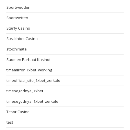
Sportwedden
Sportwetten
Starfy Casino
Stealthbet Casino
stoichimata
Suomen Parhaat Kasinot
t.memirror_1xbet_working
t.meofficial_site_1xbet_zerkalo
t.mesegodnya_1xbet
t.mesegodnya_1xbet_zerkalo
Tesor Casino
test