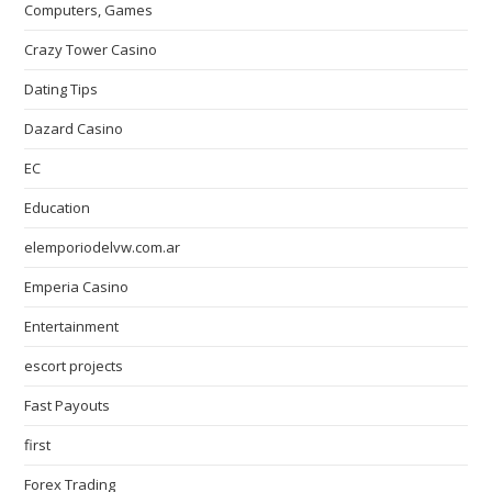
Computers, Games
Crazy Tower Сasino
Dating Tips
Dazard Casino
EC
Education
elemporiodelvw.com.ar
Emperia Casino
Entertainment
escort projects
Fast Payouts
first
Forex Trading