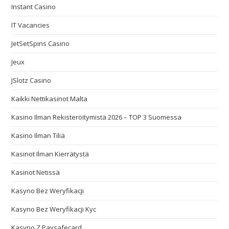
Instant Casino
IT Vacancies
JetSetSpins Casino
Jeux
JSlotz Casino
Kaikki Nettikasinot Malta
Kasino Ilman Rekisteröitymistä 2026 – TOP 3 Suomessa
Kasino Ilman Tiliä
Kasinot Ilman Kierrätystä
Kasinot Netissä
Kasyno Bez Weryfikacji
Kasyno Bez Weryfikacji Kyc
Kasyno Z Paysafecard