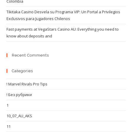
Colombia
Tikitaka Casino Desvela su Programa VIP: Un Portal a Privilegios
Exclusivos para Jugadores Chilenos
Fast payments at VegaStars Casino AU: Everything you need to
know about deposits and
Recent Comments
Categories
! Marvel Rivals Pro Tips
! Без рубрики
1
10_07_AU_AKS
11