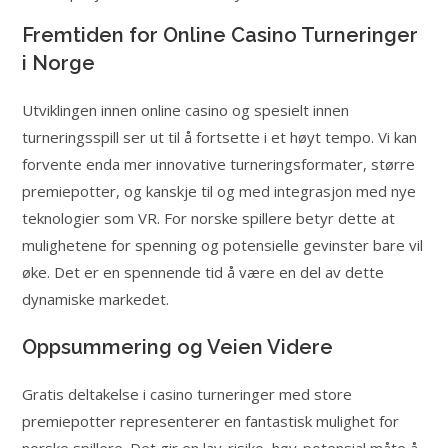
Fremtiden for Online Casino Turneringer
i Norge
Utviklingen innen online casino og spesielt innen
turneringsspill ser ut til å fortsette i et høyt tempo. Vi kan
forvente enda mer innovative turneringsformater, større
premiepotter, og kanskje til og med integrasjon med nye
teknologier som VR. For norske spillere betyr dette at
mulighetene for spenning og potensielle gevinster bare vil
øke. Det er en spennende tid å være en del av dette
dynamiske markedet.
Oppsummering og Veien Videre
Gratis deltakelse i casino turneringer med store
premiepotter representerer en fantastisk mulighet for