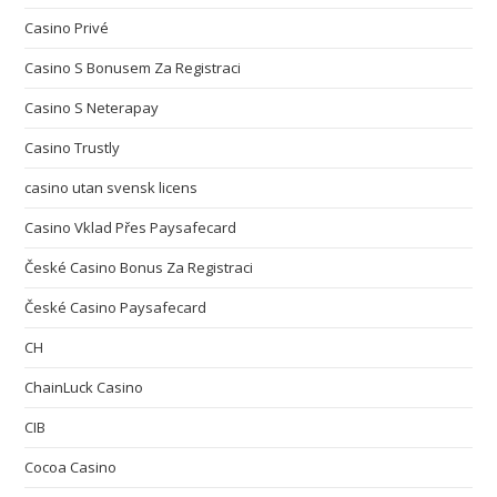
Casino Privé
Casino S Bonusem Za Registraci
Casino S Neterapay
Casino Trustly
casino utan svensk licens
Casino Vklad Přes Paysafecard
České Casino Bonus Za Registraci
České Casino Paysafecard
CH
ChainLuck Casino
CIB
Cocoa Casino