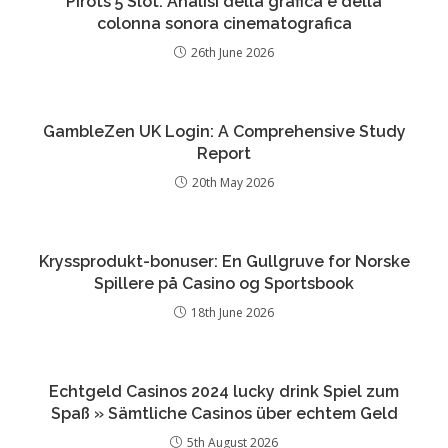
Pirots 5 Slot: Analisi della grafica e della
colonna sonora cinematografica
26th June 2026
GambleZen UK Login: A Comprehensive Study
Report
20th May 2026
Kryssprodukt-bonuser: En Gullgruve for Norske
Spillere på Casino og Sportsbook
18th June 2026
Echtgeld Casinos 2024 lucky drink Spiel zum
Spaß » Sämtliche Casinos über echtem Geld
5th August 2026