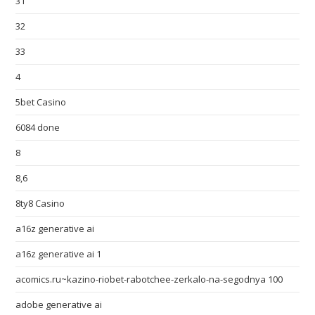
31
32
33
4
5bet Casino
6084 done
8
8,6
8ty8 Casino
a16z generative ai
a16z generative ai 1
acomics.ru~kazino-riobet-rabotchee-zerkalo-na-segodnya 100
adobe generative ai