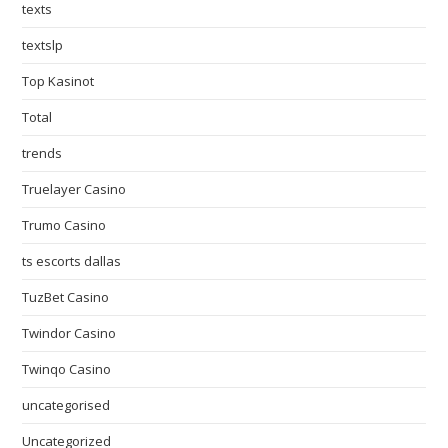
texts
textslp
Top Kasinot
Total
trends
Truelayer Casino
Trumo Casino
ts escorts dallas
TuzBet Casino
Twindor Casino
Twinqo Casino
uncategorised
Uncategorized