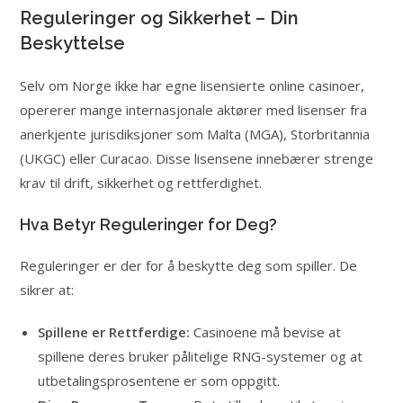
Reguleringer og Sikkerhet – Din
Beskyttelse
Selv om Norge ikke har egne lisensierte online casinoer,
opererer mange internasjonale aktører med lisenser fra
anerkjente jurisdiksjoner som Malta (MGA), Storbritannia
(UKGC) eller Curacao. Disse lisensene innebærer strenge
krav til drift, sikkerhet og rettferdighet.
Hva Betyr Reguleringer for Deg?
Reguleringer er der for å beskytte deg som spiller. De
sikrer at:
Spillene er Rettferdige:
Casinoene må bevise at
spillene deres bruker pålitelige RNG-systemer og at
utbetalingsprosentene er som oppgitt.