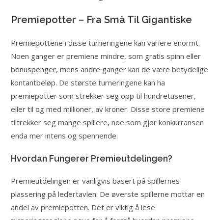
Premiepotter – Fra Små Til Gigantiske
Premiepottene i disse turneringene kan variere enormt.
Noen ganger er premiene mindre, som gratis spinn eller
bonuspenger, mens andre ganger kan de være betydelige
kontantbeløp. De største turneringene kan ha
premiepotter som strekker seg opp til hundretusener,
eller til og med millioner, av kroner. Disse store premiene
tiltrekker seg mange spillere, noe som gjør konkurransen
enda mer intens og spennende.
Hvordan Fungerer Premieutdelingen?
Premieutdelingen er vanligvis basert på spillernes
plassering på ledertavlen. De øverste spillerne mottar en
andel av premiepotten. Det er viktig å lese