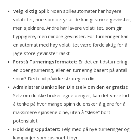
Velg Riktig Spill:
Noen spilleautomater har høyere
volatilitet, noe som betyr at de kan gi større gevinster,
men sjeldnere. Andre har lavere volatilitet, som gir
hyppigere, men mindre gevinster. For turneringer kan
en automat med høy volatilitet være fordelaktig for å
jage store gevinster raskt.
Forstå Turneringsformatet:
Er det en tidsturnering,
en poengturnering, eller en turnering basert på antall
spinn? Dette vil påvirke strategien din.
Administrer Bankrollen Din (selv om den er gratis):
Selv om du ikke bruker egne penger, kan det være lurt
å tenke på hvor mange spinn du ønsker å gjøre for å
maksimere sjansene dine, uten å “sløse” bort
potensialet.
Hold deg Oppdatert:
Følg med på nye turneringer og
kampanjer som casinoet tilbyr.