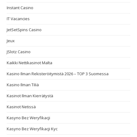
Instant Casino
IT Vacancies
JetSetSpins Casino
Jeux
JSlotz Casino
Kaikki Nettikasinot Malta
Kasino Ilman Rekisteröitymistä 2026 – TOP 3 Suomessa
Kasino Ilman Tiliä
Kasinot Ilman Kierrätystä
Kasinot Netissä
Kasyno Bez Weryfikacji
Kasyno Bez Weryfikacji Kyc