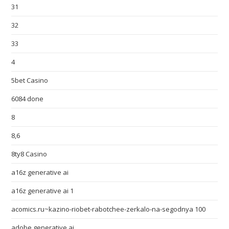
31
32
33
4
5bet Casino
6084 done
8
8,6
8ty8 Casino
a16z generative ai
a16z generative ai 1
acomics.ru~kazino-riobet-rabotchee-zerkalo-na-segodnya 100
adobe generative ai