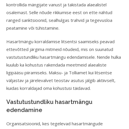
kontrollida mängijate vanust ja takistada alaealistel
osalemast. Selle nõude rikkumise eest on ette nähtud
ranged sanktsioonid, sealhulgas trahvid ja tegevusloa
peatamine või tühistamine.
Hasartmängu korraldamise litsentsi saamiseks peavad
ettevõtted järgima mitmeid nõudeid, mis on suunatud
vastutustundliku hasartmängu edendamisele. Nende hulka
kuulub ka kohustus rakendada meetmeid alaealiste
ligipääsu piiramiseks. Maksu- ja Tolliamet kui litsentse
väljastav ja järelevalvet teostav asutus jälgib aktiivselt,
kuidas korraldajad oma kohustusi täidavad.
Vastutustundliku hasartmängu
edendamine
Organisatsioonid, kes tegelevad hasartmängude