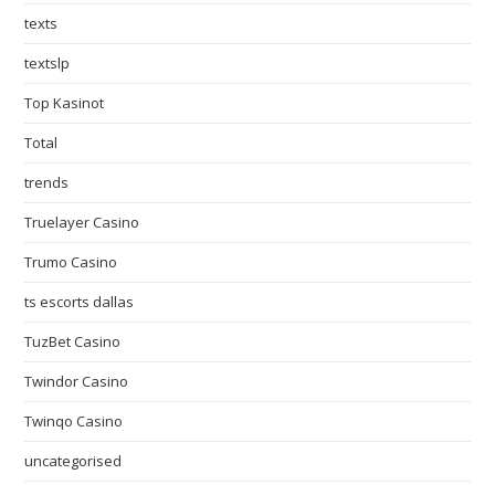
texts
textslp
Top Kasinot
Total
trends
Truelayer Casino
Trumo Casino
ts escorts dallas
TuzBet Casino
Twindor Casino
Twinqo Casino
uncategorised