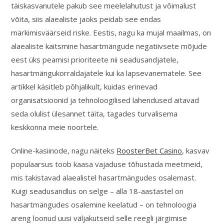
täiskasvanutele pakub see meelelahutust ja võimalust
võita, siis alaealiste jaoks peidab see endas
märkimisväärseid riske. Eestis, nagu ka mujal maailmas, on
alaealiste kaitsmine hasartmängude negatiivsete mõjude
eest üks peamisi prioriteete nii seadusandjatele,
hasartmängukorraldajatele kui ka lapsevanematele. See
artikkel käsitleb põhjalikult, kuidas erinevad
organisatsioonid ja tehnoloogilised lahendused aitavad
seda olulist ülesannet täita, tagades turvalisema
keskkonna meie noortele.
Online-kasiinode, nagu näiteks
RoosterBet Casino
, kasvav
populaarsus toob kaasa vajaduse tõhustada meetmeid,
mis takistavad alaealistel hasartmängudes osalemast.
Kuigi seadusandlus on selge – alla 18-aastastel on
hasartmängudes osalemine keelatud – on tehnoloogia
areng loonud uusi väljakutseid selle reegli järgimise