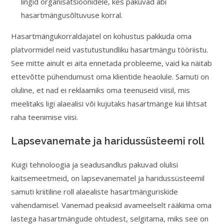
lingid organisatsioonidele, kes pakuvad abi
hasartmängusõltuvuse korral.
Hasartmängukorraldajatel on kohustus pakkuda oma
platvormidel neid vastutustundliku hasartmängu tööriistu.
See mitte ainult ei aita ennetada probleeme, vaid ka näitab
ettevõtte pühendumust oma klientide heaolule. Samuti on
oluline, et nad ei reklaamiks oma teenuseid viisil, mis
meelitaks ligi alaealisi või kujutaks hasartmänge kui lihtsat
raha teenimise viisi.
Lapsevanemate ja haridussüsteemi roll
Kuigi tehnoloogia ja seadusandlus pakuvad olulisi
kaitsemeetmeid, on lapsevanematel ja haridussüsteemil
samuti kriitiline roll alaealiste hasartmänguriskide
vähendamisel. Vanemad peaksid avameelselt rääkima oma
lastega hasartmängude ohtudest, selgitama, miks see on