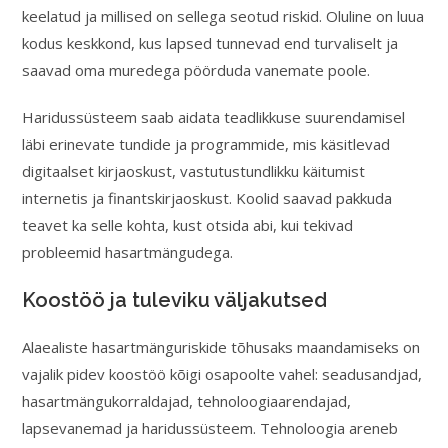
keelatud ja millised on sellega seotud riskid. Oluline on luua
kodus keskkond, kus lapsed tunnevad end turvaliselt ja
saavad oma muredega pöörduda vanemate poole.
Haridussüsteem saab aidata teadlikkuse suurendamisel
läbi erinevate tundide ja programmide, mis käsitlevad
digitaalset kirjaoskust, vastutustundlikku käitumist
internetis ja finantskirjaoskust. Koolid saavad pakkuda
teavet ka selle kohta, kust otsida abi, kui tekivad
probleemid hasartmängudega.
Koostöö ja tuleviku väljakutsed
Alaealiste hasartmänguriskide tõhusaks maandamiseks on
vajalik pidev koostöö kõigi osapoolte vahel: seadusandjad,
hasartmängukorraldajad, tehnoloogiaarendajad,
lapsevanemad ja haridussüsteem. Tehnoloogia areneb