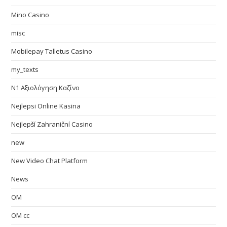
Mino Casino
misc
Mobilepay Talletus Casino
my_texts
N1 Αξιολόγηση Καζίνο
Nejlepsi Online Kasina
Nejlepší Zahraniční Casino
new
New Video Chat Platform
News
OM
OM cc