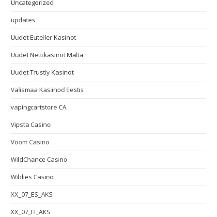
Uncategorized
updates
Uudet Euteller Kasinot
Uudet Nettikasinot Malta
Uudet Trustly Kasinot
Välismaa Kasiinod Eestis
vapingcartstore CA
Vipsta Casino
Voom Casino
WildChance Casino
Wildies Casino
XX_07_ES_AKS
XX_07_IT_AKS