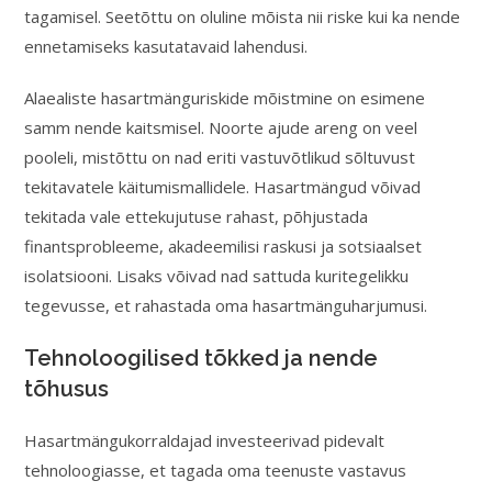
tagamisel. Seetõttu on oluline mõista nii riske kui ka nende
ennetamiseks kasutatavaid lahendusi.
Alaealiste hasartmänguriskide mõistmine on esimene
samm nende kaitsmisel. Noorte ajude areng on veel
pooleli, mistõttu on nad eriti vastuvõtlikud sõltuvust
tekitavatele käitumismallidele. Hasartmängud võivad
tekitada vale ettekujutuse rahast, põhjustada
finantsprobleeme, akadeemilisi raskusi ja sotsiaalset
isolatsiooni. Lisaks võivad nad sattuda kuritegelikku
tegevusse, et rahastada oma hasartmänguharjumusi.
Tehnoloogilised tõkked ja nende
tõhusus
Hasartmängukorraldajad investeerivad pidevalt
tehnoloogiasse, et tagada oma teenuste vastavus