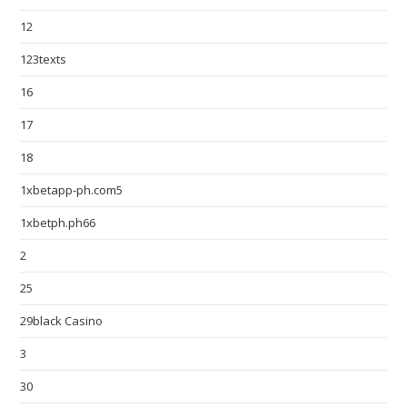
12
123texts
16
17
18
1xbetapp-ph.com5
1xbetph.ph66
2
25
29black Casino
3
30