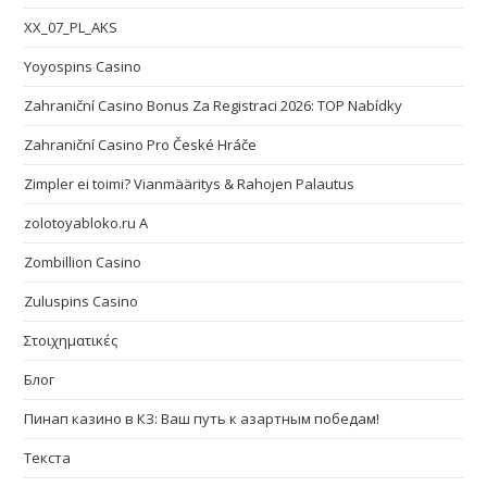
XX_07_PL_AKS
Yoyospins Casino
Zahraniční Casino Bonus Za Registraci 2026: TOP Nabídky
Zahraniční Casino Pro České Hráče
Zimpler ei toimi? Vianmääritys & Rahojen Palautus
zolotoyabloko.ru A
Zombillion Casino
Zuluspins Casino
Στοιχηματικές
Блог
Пинап казино в КЗ: Ваш путь к азартным победам!
Текста