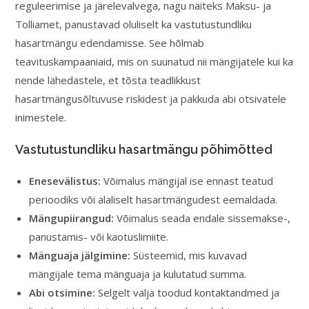
reguleerimise ja järelevalvega, nagu näiteks Maksu- ja
Tolliamet, panustavad oluliselt ka vastutustundliku
hasartmängu edendamisse. See hõlmab
teavituskampaaniaid, mis on suunatud nii mängijatele kui ka
nende lähedastele, et tõsta teadlikkust
hasartmängusõltuvuse riskidest ja pakkuda abi otsivatele
inimestele.
Vastutustundliku hasartmängu põhimõtted
Enesevälistus:
Võimalus mängijal ise ennast teatud
perioodiks või alaliselt hasartmängudest eemaldada.
Mängupiirangud:
Võimalus seada endale sissemakse-,
panustamis- või kaotuslimiite.
Mänguaja jälgimine:
Süsteemid, mis kuvavad
mängijale tema mänguaja ja kulutatud summa.
Abi otsimine:
Selgelt välja toodud kontaktandmed ja