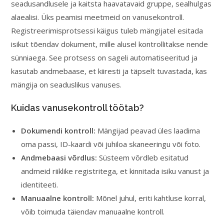
seadusandlusele ja kaitsta haavatavaid gruppe, sealhulgas
alaealisi. Üks peamisi meetmeid on vanusekontroll.
Registreerimisprotsessi käigus tuleb mängijatel esitada
isikut tõendav dokument, mille alusel kontrollitakse nende
sünniaega. See protsess on sageli automatiseeritud ja
kasutab andmebaase, et kiiresti ja täpselt tuvastada, kas
mängija on seaduslikus vanuses.
Kuidas vanusekontroll töötab?
Dokumendi kontroll:
Mängijad peavad üles laadima
oma passi, ID-kaardi või juhiloa skaneeringu või foto.
Andmebaasi võrdlus:
Süsteem võrdleb esitatud
andmeid riiklike registritega, et kinnitada isiku vanust ja
identiteeti.
Manuaalne kontroll:
Mõnel juhul, eriti kahtluse korral,
võib toimuda täiendav manuaalne kontroll.