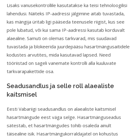
Lisaks vanusekontrollile kasutatakse ka teisi tehnoloogilisi
lahendusi. Näiteks IP-aadressi jälgimine aitab tuvastada,
kas mängija üritab ligi pääseda teenusele riigist, kus see
pole lubatud, või kui sama IP-aadressi kasutab korduvalt
alaealine. Samuti on olemas tarkvarad, mis suudavad
tuvastada ja blokeerida juurdepääsu hasartmängusaitidele
kodustes arvutites, mida kasutavad lapsed. Need
tööriistad on sageli vanemate kontrolli alla kuuluvate
tarkvarapakettide osa.
Seadusandlus ja selle roll alaealiste
kaitsmisel
Eesti Vabariigi seadusandlus on alaealiste kaitsmisel
hasartmängude eest väga selge. Hasartmänguseadus
sätestab, et hasartmängudes tohib osaleda ainult
täisealine isik. Hasartmängukorraldajatel on kohustus