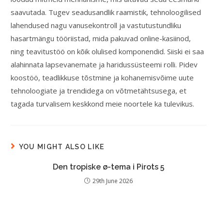
saavutada. Tugev seadusandlik raamistik, tehnoloogilised
lahendused nagu vanusekontroll ja vastutustundliku
hasartmängu tööriistad, mida pakuvad online-kasiinod,
ning teavitustöö on kõik olulised komponendid. Siiski ei saa
alahinnata lapsevanemate ja haridussüsteemi rolli. Pidev
koostöö, teadlikkuse tõstmine ja kohanemisvõime uute
tehnoloogiate ja trendidega on võtmetähtsusega, et
tagada turvalisem keskkond meie noortele ka tulevikus.
YOU MIGHT ALSO LIKE
Den tropiske ø-tema i Pirots 5
29th June 2026