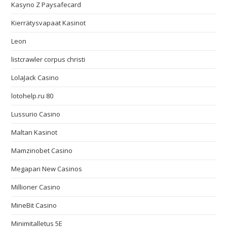
Kasyno Z Paysafecard
Kierrätysvapaat Kasinot
Leon
listcrawler corpus christi
LolaJack Casino
lotohelp.ru 80
Lussurio Casino
Maltan Kasinot
Mamzinobet Casino
Megapari New Casinos
Millioner Casino
MineBit Casino
Minimitalletus 5E