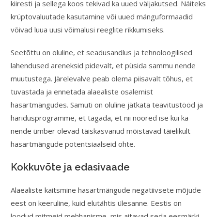
kiiresti ja sellega koos tekivad ka uued väljakutsed. Näiteks
krüptovaluutade kasutamine või uued mänguformaadid
võivad luua uusi võimalusi reeglite rikkumiseks.
Seetõttu on oluline, et seadusandlus ja tehnoloogilised
lahendused areneksid pidevalt, et püsida sammu nende
muutustega. Järelevalve peab olema piisavalt tõhus, et
tuvastada ja ennetada alaealiste osalemist
hasartmängudes. Samuti on oluline jätkata teavitustööd ja
haridusprogramme, et tagada, et nii noored ise kui ka
nende ümber olevad täiskasvanud mõistavad täielikult
hasartmängude potentsiaalseid ohte.
Kokkuvõte ja edasivaade
Alaealiste kaitsmine hasartmängude negatiivsete mõjude
eest on keeruline, kuid elutähtis ülesanne. Eestis on
loodud mitmeid mehhanisme, mis aitavad seda eesmärki