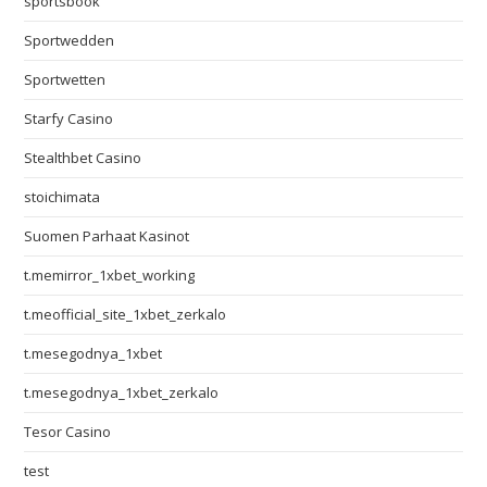
sportsbook
Sportwedden
Sportwetten
Starfy Casino
Stealthbet Casino
stoichimata
Suomen Parhaat Kasinot
t.memirror_1xbet_working
t.meofficial_site_1xbet_zerkalo
t.mesegodnya_1xbet
t.mesegodnya_1xbet_zerkalo
Tesor Casino
test