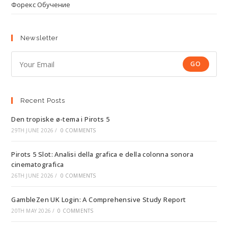
Форекс Обучение
Newsletter
GO
Recent Posts
Den tropiske ø-tema i Pirots 5
29TH JUNE 2026
/
0 COMMENTS
Pirots 5 Slot: Analisi della grafica e della colonna sonora
cinematografica
26TH JUNE 2026
/
0 COMMENTS
GambleZen UK Login: A Comprehensive Study Report
20TH MAY 2026
/
0 COMMENTS