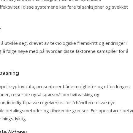
ffektivitet i disse systemene kan føre til sanksjoner og svekket
r
 å utvikle seg, drevet av teknologiske fremskritt og endringer i
ktig å følge nøye med på hvordan disse faktorene samspiller for å
lpasning
el kryptovaluta, presenterer både muligheter og utfordringer.
joner, reiser de også spørsmål om hvitvasking og
ntinuerlig tilpasse regelverket for å håndtere disse nye
able betalingsmetoder og tilhørende grenser. For operatører bety
sningsdyktig.
ale Aktører