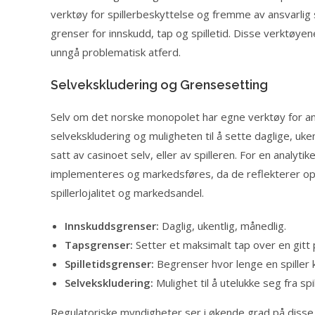
verktøy for spillerbeskyttelse og fremme av ansvarlig sp
grenser for innskudd, tap og spilletid. Disse verktøyene
unngå problematisk atferd.
Selvekskludering og Grensesetting
Selv om det norske monopolet har egne verktøy for ansv
selvekskludering og muligheten til å sette daglige, u
satt av casinoet selv, eller av spilleren. For en analy
implementeres og markedsføres, da de reflekterer opera
spillerlojalitet og markedsandel.
Innskuddsgrenser:
Daglig, ukentlig, månedlig.
Tapsgrenser:
Setter et maksimalt tap over en gitt 
Spilletidsgrenser:
Begrenser hvor lenge en spiller 
Selvekskludering:
Mulighet til å utelukke seg fra sp
Regulatoriske myndigheter ser i økende grad på disse