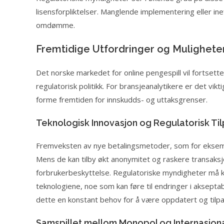
lisensforpliktelser. Manglende implementering eller ine
omdømme.
Fremtidige Utfordringer og Mulighete
Det norske markedet for online pengespill vil fortsette
regulatorisk politikk. For bransjeanalytikere er det vi
forme fremtiden for innskudds- og uttaksgrenser.
Teknologisk Innovasjon og Regulatorisk Ti
Fremveksten av nye betalingsmetoder, som for eksemp
Mens de kan tilby økt anonymitet og raskere transaks
forbrukerbeskyttelse. Regulatoriske myndigheter må ko
teknologiene, noe som kan føre til endringer i aksept
dette en konstant behov for å være oppdatert og tilpa
Samspillet mellom Monopol og Internasjon