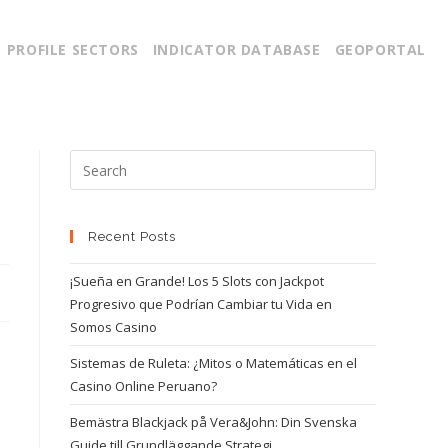
PROFILE SECTORS
INDICATOR DATABASE
GEOPORTAL
Recent Posts
¡Sueña en Grande! Los 5 Slots con Jackpot
Progresivo que Podrían Cambiar tu Vida en
Somos Casino
Sistemas de Ruleta: ¿Mitos o Matemáticas en el
Casino Online Peruano?
Bemästra Blackjack på Vera&John: Din Svenska
Guide till Grundläggande Strategi