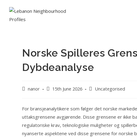
Norske Spilleres Grens
Dybdeanalyse
nanor
15th June 2026
Uncategorised
For bransjeanalytikere som følger det norske markedet 
uttaksgrensene avgjørende. Disse grensene er ikke bar
regulatoriske krav, teknologiske muligheter og spillerbe
nyanserte aspektene ved disse grensene for norske b