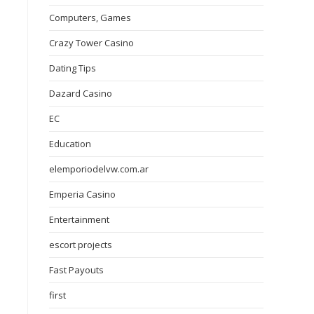
Computers, Games
Crazy Tower Сasino
Dating Tips
Dazard Casino
EC
Education
elemporiodelvw.com.ar
Emperia Casino
Entertainment
escort projects
Fast Payouts
first