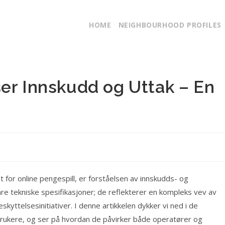
HOME
NEIGHBOURHOOD PROFILES
er Innskudd og Uttak – En
for online pengespill, er forståelsen av innskudds- og
e tekniske spesifikasjoner; de reflekterer en kompleks vev av
skyttelsesinitiativer. I denne artikkelen dykker vi ned i de
rukere, og ser på hvordan de påvirker både operatører og