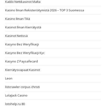
Kaikki Nettikasinot Malta
Kasino Ilman Rekisteröitymistä 2026 – TOP 3 Suomessa
Kasino Ilman Tiliä
Kasinot Ilman Kierrätystä
Kasinot Netissä
Kasyno Bez Weryfikacji
Kasyno Bez Weryfikacji Kyc
Kasyno Z Paysafecard
Kierrätysvapaat Kasinot
Leon
listcrawler corpus christi
LolaJack Casino
lotohelp.ru 80