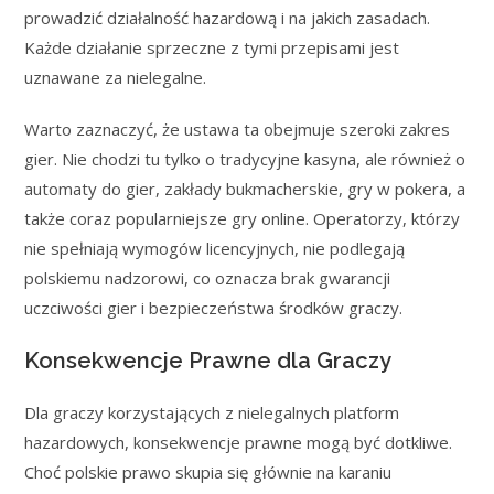
prowadzić działalność hazardową i na jakich zasadach.
Każde działanie sprzeczne z tymi przepisami jest
uznawane za nielegalne.
Warto zaznaczyć, że ustawa ta obejmuje szeroki zakres
gier. Nie chodzi tu tylko o tradycyjne kasyna, ale również o
automaty do gier, zakłady bukmacherskie, gry w pokera, a
także coraz popularniejsze gry online. Operatorzy, którzy
nie spełniają wymogów licencyjnych, nie podlegają
polskiemu nadzorowi, co oznacza brak gwarancji
uczciwości gier i bezpieczeństwa środków graczy.
Konsekwencje Prawne dla Graczy
Dla graczy korzystających z nielegalnych platform
hazardowych, konsekwencje prawne mogą być dotkliwe.
Choć polskie prawo skupia się głównie na karaniu