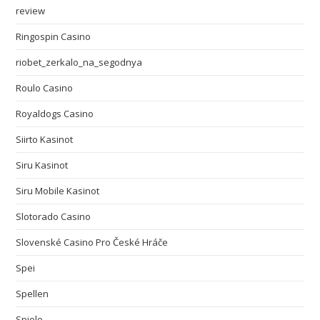
review
Ringospin Casino
riobet_zerkalo_na_segodnya
Roulo Casino
Royaldogs Casino
Siirto Kasinot
Siru Kasinot
Siru Mobile Kasinot
Slotorado Casino
Slovenské Casino Pro České Hráče
Spei
Spellen
Spiele