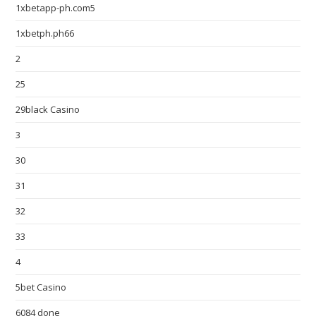
1xbetapp-ph.com5
1xbetph.ph66
2
25
29black Casino
3
30
31
32
33
4
5bet Casino
6084 done