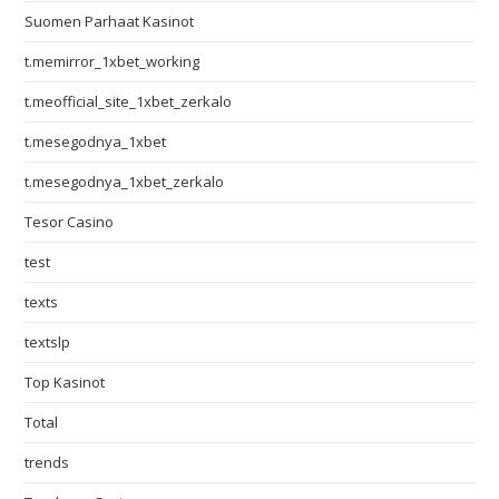
Suomen Parhaat Kasinot
t.memirror_1xbet_working
t.meofficial_site_1xbet_zerkalo
t.mesegodnya_1xbet
t.mesegodnya_1xbet_zerkalo
Tesor Casino
test
texts
textslp
Top Kasinot
Total
trends