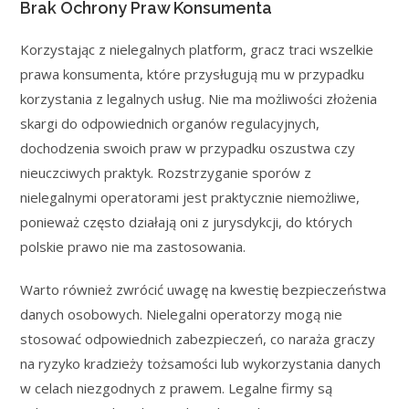
Brak Ochrony Praw Konsumenta
Korzystając z nielegalnych platform, gracz traci wszelkie
prawa konsumenta, które przysługują mu w przypadku
korzystania z legalnych usług. Nie ma możliwości złożenia
skargi do odpowiednich organów regulacyjnych,
dochodzenia swoich praw w przypadku oszustwa czy
nieuczciwych praktyk. Rozstrzyganie sporów z
nielegalnymi operatorami jest praktycznie niemożliwe,
ponieważ często działają oni z jurysdykcji, do których
polskie prawo nie ma zastosowania.
Warto również zwrócić uwagę na kwestię bezpieczeństwa
danych osobowych. Nielegalni operatorzy mogą nie
stosować odpowiednich zabezpieczeń, co naraża graczy
na ryzyko kradzieży tożsamości lub wykorzystania danych
w celach niezgodnych z prawem. Legalne firmy są