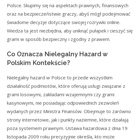
Polsce. Skupimy się na aspektach prawnych, finansowych
oraz na bezpieczeństwie graczy, abyś mógł podejmować
świadome decyzje dotyczące swojej rozrywki online.
Wiedza ta jest niezbędna, aby uniknąć pułapek i cieszyć się
grami w sposób bezpieczny i zgodny z prawem.
Co Oznacza Nielegalny Hazard w
Polskim Kontekście?
Nielegalny hazard w Polsce to przede wszystkim
działalność podmiotów, które oferują usługi związane z
grami losowymi, zakładami wzajemnymi czy grami
kasynowymi, nie posiadając odpowiednich zezwoleń
wydanych przez Ministra Finansów. Obejmuje to zarówno
strony internetowe, jak i punkty naziemne, które działają
poza systemem prawnym. Ustawa hazardowa z dnia 19
listopada 2009 roku precyzyjnie określa, kto może