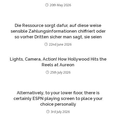
20th May 2026
Die Ressource sorgt dafur, auf diese weise
sensible Zahlungsinformationen chiffriert oder
so vorher Dritten sicher man sagt, sie seien
22nd June 2026
Lights, Camera, Action! How Hollywood Hits the
Reels at Aureon
25th July 2026
Alternatively, to your lower floor, there is
certainly ESPN playing screen to place your
choice personally
3rd July 2026