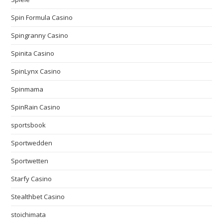
Spin Formula Casino
Spingranny Casino
Spinita Casino
SpinLynx Casino
Spinmama
SpinRain Casino
sportsbook
Sportwedden
Sportwetten
Starfy Casino
Stealthbet Casino
stoichimata