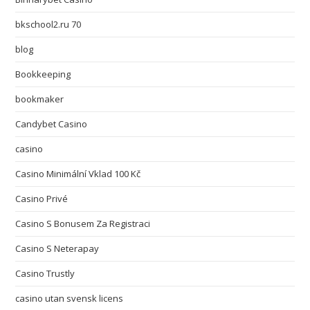
bkschool2.ru 70
blog
Bookkeeping
bookmaker
Candybet Casino
casino
Casino Minimální Vklad 100 Kč
Casino Privé
Casino S Bonusem Za Registraci
Casino S Neterapay
Casino Trustly
casino utan svensk licens