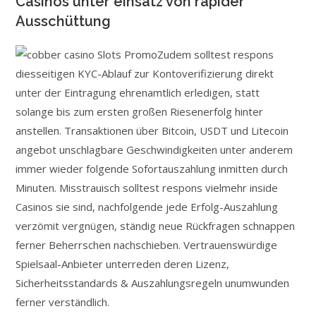
Casinos unter einsatz von rapider
Ausschüttung
Zudem solltest respons
diesseitigen KYC-Ablauf zur Kontoverifizierung direkt
unter der Eintragung ehrenamtlich erledigen, statt
solange bis zum ersten großen Riesenerfolg hinter
anstellen. Transaktionen über Bitcoin, USDT und Litecoin
angebot unschlagbare Geschwindigkeiten unter anderem
immer wieder folgende Sofortauszahlung inmitten durch
Minuten. Misstrauisch solltest respons vielmehr inside
Casinos sie sind, nachfolgende jede Erfolg-Auszahlung
verzömit vergnügen, ständig neue Rückfragen schnappen
ferner Beherrschen nachschieben. Vertrauenswürdige
Spielsaal-Anbieter unterreden deren Lizenz,
Sicherheitsstandards & Auszahlungsregeln unumwunden
ferner verständlich.