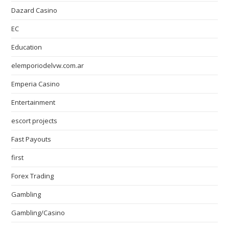
Dazard Casino
EC
Education
elemporiodelvw.com.ar
Emperia Casino
Entertainment
escort projects
Fast Payouts
first
Forex Trading
Gambling
Gambling/Casino