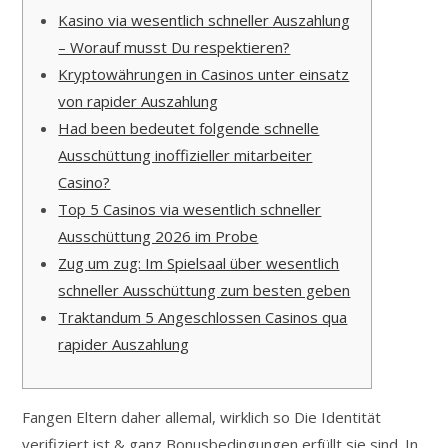
Kasino via wesentlich schneller Auszahlung
– Worauf musst Du respektieren?
Kryptowährungen in Casinos unter einsatz
von rapider Auszahlung
Had been bedeutet folgende schnelle
Ausschüttung inoffizieller mitarbeiter
Casino?
Top 5 Casinos via wesentlich schneller
Ausschüttung 2026 im Probe
Zug um zug: Im Spielsaal über wesentlich
schneller Ausschüttung zum besten geben
Traktandum 5 Angeschlossen Casinos qua
rapider Auszahlung
Fangen Eltern daher allemal, wirklich so Die Identität
verifiziert ist & ganz Bonusbedingungen erfüllt sie sind. In