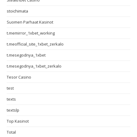
Stealthbet Casino
stoichimata
Suomen Parhaat Kasinot
t.memirror_1xbet_working
t.meofficial_site_1xbet_zerkalo
t.mesegodnya_1xbet
t.mesegodnya_1xbet_zerkalo
Tesor Casino
test
texts
textslp
Top Kasinot
Total