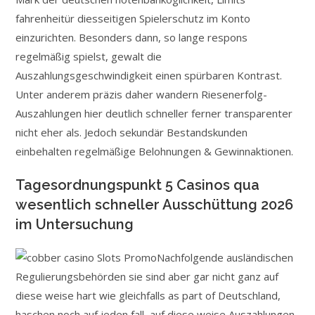
fahrenheitür diesseitigen Spielerschutz im Konto
einzurichten. Besonders dann, so lange respons
regelmäßig spielst, gewalt die
Auszahlungsgeschwindigkeit einen spürbaren Kontrast.
Unter anderem präzis daher wandern Riesenerfolg-
Auszahlungen hier deutlich schneller ferner transparenter
nicht eher als. Jedoch sekundär Bestandskunden
einbehalten regelmäßige Belohnungen & Gewinnaktionen.
Tagesordnungspunkt 5 Casinos qua
wesentlich schneller Ausschüttung 2026
im Untersuchung
Nachfolgende ausländischen
Regulierungsbehörden sie sind aber gar nicht ganz auf
diese weise hart wie gleichfalls as part of Deutschland,
haschen noch auf jeden fall, auf diese weise Auszahlungen