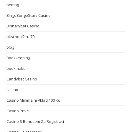
betting
BingoBongoStars Casino
Binnarybet Casino
bkschool2.ru 70
blog
Bookkeeping
bookmaker
Candybet Casino
casino
Casino Minimální Vklad 100 Kč
Casino Privé
Casino S Bonusem Za Registraci