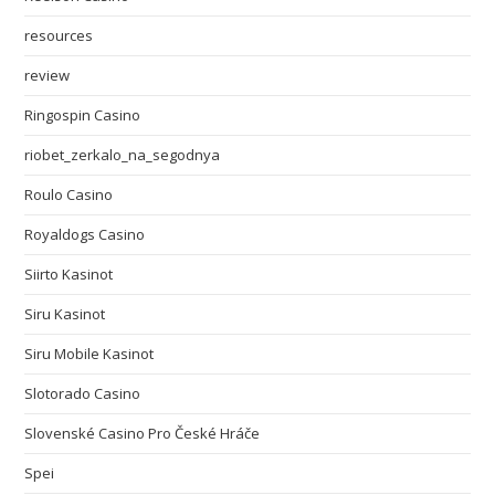
resources
review
Ringospin Casino
riobet_zerkalo_na_segodnya
Roulo Casino
Royaldogs Casino
Siirto Kasinot
Siru Kasinot
Siru Mobile Kasinot
Slotorado Casino
Slovenské Casino Pro České Hráče
Spei