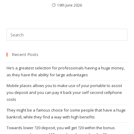
19th June 2026
Recent Posts
He’s a greatest selection for professionals having a huge money,
as they have the ability for large advantages
Mobile places allows you to make use of your portable to assist
you deposit and you can pay it back your self second cellphone
costs
They might be a famous choice for some people that have a huge
bankroll, while they find a way with high benefits
Towards lower ?20 deposit, you will get ?20 within the bonus