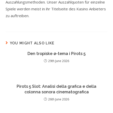
Auszahlungsmethoden. Unser Auszahlquoten für einzelne
Spiele werden meist in ihr Titelseite des Kasino Anbieters
zu auftreiben.
YOU MIGHT ALSO LIKE
Den tropiske ø-tema i Pirots 5
29th June 2026
Pirots 5 Slot: Analisi della grafica e della
colonna sonora cinematografica
26th June 2026