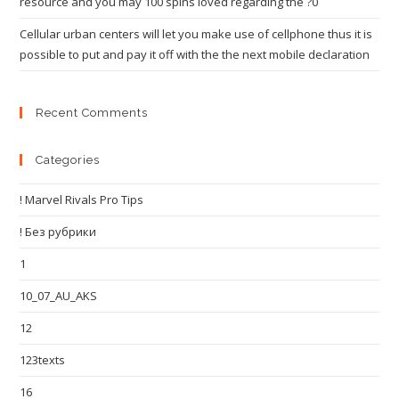
resource and you may 100 spins loved regarding the ?0
Cellular urban centers will let you make use of cellphone thus it is
possible to put and pay it off with the the next mobile declaration
Recent Comments
Categories
! Marvel Rivals Pro Tips
! Без рубрики
1
10_07_AU_AKS
12
123texts
16