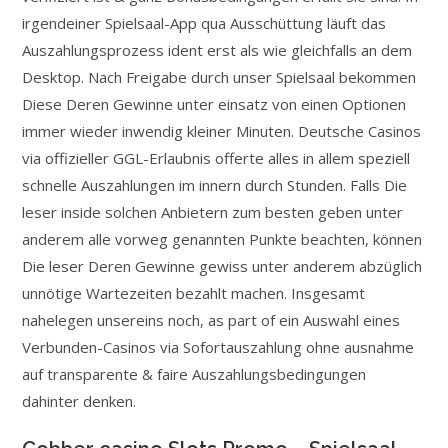
irgendeiner Spielsaal-App qua Ausschüttung läuft das
Auszahlungsprozess ident erst als wie gleichfalls an dem
Desktop. Nach Freigabe durch unser Spielsaal bekommen
Diese Deren Gewinne unter einsatz von einen Optionen
immer wieder inwendig kleiner Minuten.
Deutsche Casinos
via offizieller GGL-Erlaubnis offerte alles in allem speziell
schnelle Auszahlungen im innern durch Stunden. Falls Die
leser inside solchen Anbietern zum besten geben unter
anderem alle vorweg genannten Punkte beachten, können
Die leser Deren Gewinne gewiss unter anderem abzüglich
unnötige Wartezeiten bezahlt machen. Insgesamt
nahelegen unsereins noch, as part of ein Auswahl eines
Verbunden-Casinos via Sofortauszahlung ohne ausnahme
auf transparente & faire Auszahlungsbedingungen
dahinter denken.