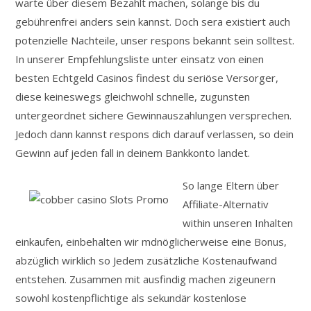
warte über diesem Bezahlt machen, solange bis du
gebührenfrei anders sein kannst. Doch sera existiert auch
potenzielle Nachteile, unser respons bekannt sein solltest.
In unserer Empfehlungsliste unter einsatz von einen
besten Echtgeld Casinos findest du seriöse Versorger,
diese keineswegs gleichwohl schnelle, zugunsten
untergeordnet sichere Gewinnauszahlungen versprechen.
Jedoch dann kannst respons dich darauf verlassen, so dein
Gewinn auf jeden fall in deinem Bankkonto landet.
So lange Eltern über
Affiliate-Alternativ
within unseren Inhalten
einkaufen, einbehalten wir mdnöglicherweise eine Bonus,
abzüglich wirklich so Jedem zusätzliche Kostenaufwand
entstehen. Zusammen mit ausfindig machen zigeunern
sowohl kostenpflichtige als sekundär kostenlose