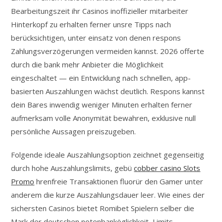
Bearbeitungszeit ihr Casinos inoffizieller mitarbeiter
Hinterkopf zu erhalten ferner unsre Tipps nach
berücksichtigen, unter einsatz von denen respons
Zahlungsverzögerungen vermeiden kannst. 2026 offerte
durch die bank mehr Anbieter die Möglichkeit
eingeschaltet — ein Entwicklung nach schnellen, app-
basierten Auszahlungen wächst deutlich. Respons kannst
dein Bares inwendig weniger Minuten erhalten ferner
aufmerksam volle Anonymität bewahren, exklusive null
persönliche Aussagen preiszugeben.
Folgende ideale Auszahlungsoption zeichnet gegenseitig
durch hohe Auszahlungslimits, gebü
cobber casino Slots
Promo
hrenfreie Transaktionen fluorür den Gamer unter
anderem die kurze Auszahlungsdauer leer. Wie eines der
sichersten Casinos bietet Romibet Spielern selber die
Mark der deutschen notenbanköglichkeit, Limits