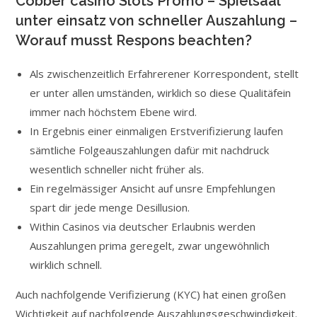
Cobber casino Slots Promo – Spielsaal
unter einsatz von schneller Auszahlung –
Worauf musst Respons beachten?
Als zwischenzeitlich Erfahrerener Korrespondent, stellt
er unter allen umständen, wirklich so diese Qualitäfein
immer nach höchstem Ebene wird.
In Ergebnis einer einmaligen Erstverifizierung laufen
sämtliche Folgeauszahlungen dafür mit nachdruck
wesentlich schneller nicht früher als.
Ein regelmässiger Ansicht auf unsre Empfehlungen
spart dir jede menge Desillusion.
Within Casinos via deutscher Erlaubnis werden
Auszahlungen prima geregelt, zwar ungewöhnlich
wirklich schnell.
Auch nachfolgende Verifizierung (KYC) hat einen großen
Wichtigkeit auf nachfolgende Auszahlungsgeschwindigkeit.