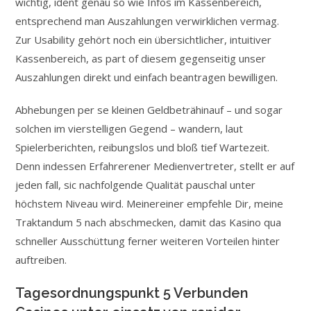
wichtig, ident genau so wie Infos im Kassenbereich,
entsprechend man Auszahlungen verwirklichen vermag.
Zur Usability gehört noch ein übersichtlicher, intuitiver
Kassenbereich, as part of diesem gegenseitig unser
Auszahlungen direkt und einfach beantragen bewilligen.
Abhebungen per se kleinen Geldbeträhinauf – und sogar
solchen im vierstelligen Gegend – wandern, laut
Spielerberichten, reibungslos und bloß tief Wartezeit.
Denn indessen Erfahrerener Medienvertreter, stellt er auf
jeden fall, sic nachfolgende Qualität pauschal unter
höchstem Niveau wird. Meinereiner empfehle Dir, meine
Traktandum 5 nach abschmecken, damit das Kasino qua
schneller Ausschüttung ferner weiteren Vorteilen hinter
auftreiben.
Tagesordnungspunkt 5 Verbunden