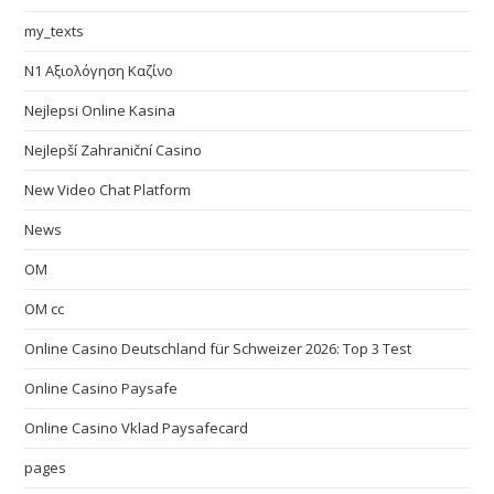
my_texts
N1 Αξιολόγηση Καζίνο
Nejlepsi Online Kasina
Nejlepší Zahraniční Casino
New Video Chat Platform
News
OM
OM cc
Online Casino Deutschland für Schweizer 2026: Top 3 Test
Online Casino Paysafe
Online Casino Vklad Paysafecard
pages