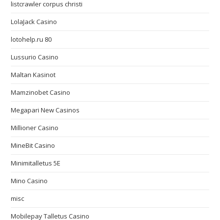
listcrawler corpus christi
LolaJack Casino
lotohelp.ru 80
Lussurio Casino
Maltan Kasinot
Mamzinobet Casino
Megapari New Casinos
Millioner Casino
MineBit Casino
Minimitalletus 5E
Mino Casino
misc
Mobilepay Talletus Casino